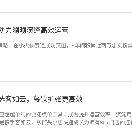
助力涮涮演绎高效运营
式
比策略，在小火锅赛道成功突围，6年间积累近两万忠实粉
态
名
选客如云，餐饮扩张更高效
言
已超越单纯的便捷点单工具，成为提升运营效率、沉淀用
是携手客如云，从街头小店快速成长为拥有80+门店的连
预约试用