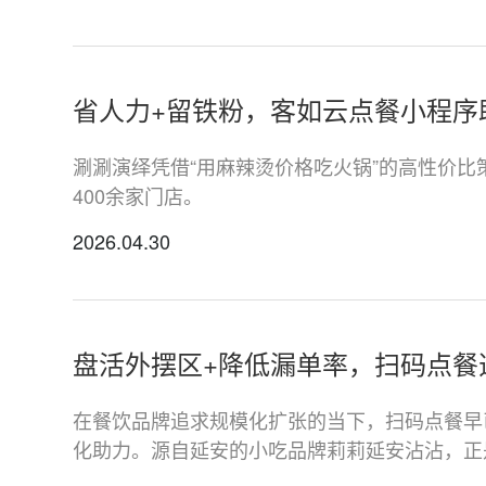
省人力+留铁粉，客如云点餐小程序
*
联系方
+86
涮涮演绎凭借“用麻辣烫价格吃火锅”的高性价
400余家门店。
*
所属业
2026.04.30
*
我的姓
盘活外摆区+降低漏单率，扫码点餐
附加留
在餐饮品牌追求规模化扩张的当下，扫码点餐早
化助力。源自延安的小吃品牌莉莉延安沾沾，正