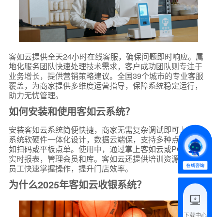
客如云提供全天24小时在线客服，确保问题即时响应。属
地化服务团队快速处理技术需求，客户成功团队则专注于
*
联系方式
业务增长，提供营销策略建议。全国39个城市的专业客服
覆盖，为商家提供多维度运营指导，保障系统稳定运行，
+86
助力无忧管理。
*
所属业态
如何安装和使用客如云系统？
安装客如云系统简便快捷，商家无需复杂调试即可上手。
系统软硬件一体化设计，数据云端保，支持多种点餐方式
*
我的姓名
如扫码或平板点单。使用中，通过掌上客如云或PC端查看
实时报表，管理会员和库。客如云还提供培训资源，帮助
员工快速掌握操作，提升门店效率。
附加留言
为什么2025年客如云收银系统？
下载中心