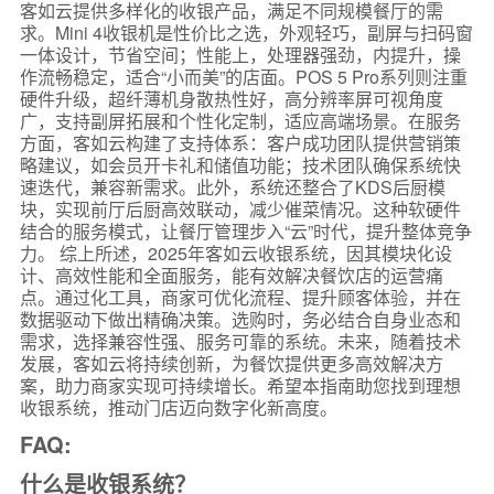
客如云提供多样化的收银产品，满足不同规模餐厅的需
求。Mini 4收银机是性价比之选，外观轻巧，副屏与扫码窗
一体设计，节省空间；性能上，处理器强劲，内提升，操
作流畅稳定，适合“小而美”的店面。POS 5 Pro系列则注重
硬件升级，超纤薄机身散热性好，高分辨率屏可视角度
广，支持副屏拓展和个性化定制，适应高端场景。在服务
方面，客如云构建了支持体系：客户成功团队提供营销策
略建议，如会员开卡礼和储值功能；技术团队确保系统快
速迭代，兼容新需求。此外，系统还整合了KDS后厨模
块，实现前厅后厨高效联动，减少催菜情况。这种软硬件
结合的服务模式，让餐厅管理步入“云”时代，提升整体竞争
力。 综上所述，2025年客如云收银系统，因其模块化设
计、高效性能和全面服务，能有效解决餐饮店的运营痛
点。通过化工具，商家可优化流程、提升顾客体验，并在
数据驱动下做出精确决策。选购时，务必结合自身业态和
需求，选择兼容性强、服务可靠的系统。未来，随着技术
发展，客如云将持续创新，为餐饮提供更多高效解决方
案，助力商家实现可持续增长。希望本指南助您找到理想
收银系统，推动门店迈向数字化新高度。
FAQ:
什么是收银系统？