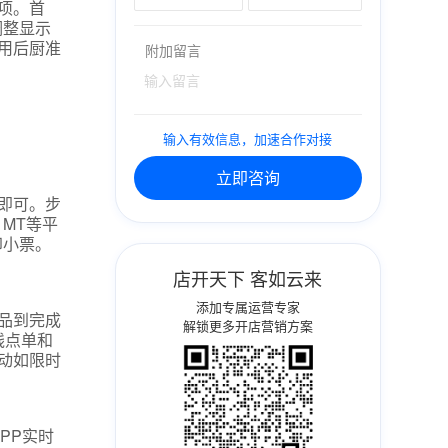
项。首
调整显示
用后厨准
附加留言
输入有效信息，加速合作对接
立即咨询
即可。步
MT等平
印小票。
店开天下 客如云来
添加专属运营专家
品到完成
解锁更多开店营销方案
线点单和
动如限时
PP实时