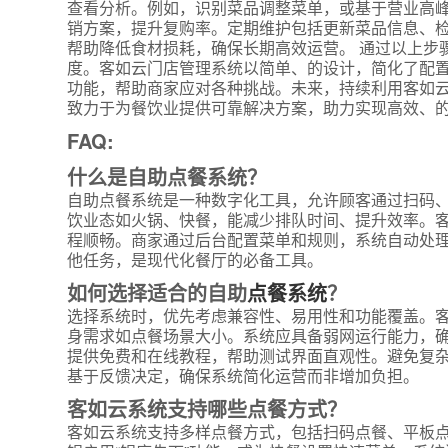
查看分析。例如，识别菜品调整菜单，或基于营业高
销方案，提升复购率。定期维护包括更新菜品信息、
帮助降低食材损耗，确保长期高效运营。 通过以上步
度。客如云门店管理系统以简单、的设计，简化了配
功能，帮助商家应对各种挑战。未来，持续利用客如
致力于为餐饮业提供可靠解决方案，助力实现高效、
FAQ:
什么是自助点餐系统？
自助点餐系统是一种数字化工具，允许顾客通过扫码
*
联系方
饮业态如火锅、快餐，能减少排队时间、提升效率。
程顺畅。商家通过后台配置菜单和规则，系统自动处
+86
他任务，是现代化餐厅的必备工具。
如何选择适合的自助
点餐系统
？
*
所属业
选择系统时，优先考虑兼容性、易用性和功能覆盖。
身需求如点餐场景大小。系统应具备弱网运行能力，
提供免费和在线教程，帮助测试界面直观性。避免复
*
我的姓
基于反馈决定，确保系统简化运营而非增加负担。
客如云系统支持哪些点餐方式？
客如云系统支持多样点餐方式，包括扫码点餐、平板