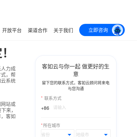
立即咨询
开放平台
渠道合作
关于我们
定！
客如云与你一起 做更好的生
低人力成
意
方式，帮
如云系统
留下您的联系方式，客如云顾问将来电
与您沟通
*
联系方式
问网站或
+86
接下来，
作，客如
*
所在城市