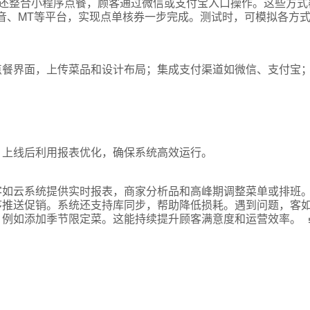
统还整合小程序点餐，顾客通过微信或支付宝入口操作。这些方式
言
抖音、MT等平台，实现点单核券一步完成。测试时，可模拟各方
预约试用
点餐界面，上传菜品和设计布局；集成支付渠道如微信、支付宝
我是老客户，了解最新优惠
。上线后利用报表优化，确保系统高效运行。
客如云系统提供实时报表，商家分析品和高峰期调整菜单或排班
序推送促销。系统还支持库同步，帮助降低损耗。遇到问题，客
，例如添加季节限定菜。这能持续提升顾客满意度和运营效率。