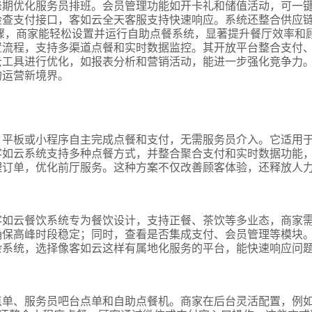
峰期优化服务员排班。会员管理功能如开卡礼和储值活动，可一
检查支付接口，客如云全天客服支持快速响应。系统还整合供应
骤，商家能轻松设置并运行自助点餐系统，显著提升餐厅效率和
置流程，支持多渠道点餐和实时数据监控。其开放平台整合支付
云工具进行优化，如报表分析和营销活动，能进一步强化竞争力
的运营新境界。
、平板或小程序自主完成点餐和支付，无需服务员介入。它适用
式
客如云系统支持多种点餐方式，并整合聚合支付和实时数据功能
理订单，优化前厅服务。这种方案不仅改善顾客体验，还释放人
态
客如云餐饮系统专为餐饮设计，支持正餐、茶饮等多业态，商家
确保高峰时段稳定；同时，查看是否集成支付、会员管理等模块
杂系统，选择像客如云这样有属地化服务的平台，能快速响应问
名
点单、服务员吧台点单和自助点餐机。商家在后台灵活配置，例