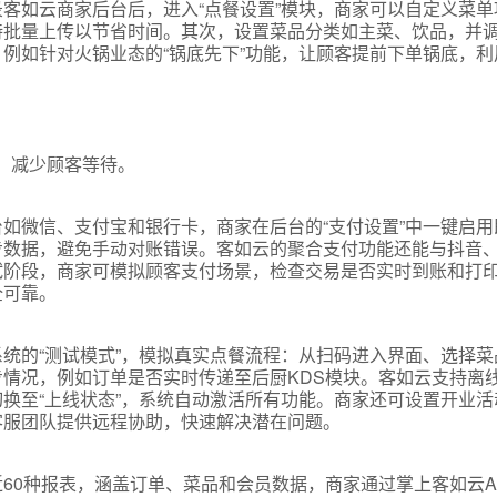
客如云商家后台后，进入“点餐设置”模块，商家可以自定义菜单
持批量上传以节省时间。其次，设置菜品分类如主菜、饮品，并
例如针对火锅业态的“锅底先下”功能，让顾客提前下单锅底，利
钟，减少顾客等待。
如微信、支付宝和银行卡，商家在后台的“支付设置”中一键启用
数据，避免手动对账错误。客如云的聚合支付功能还能与抖音、
试阶段，商家可模拟顾客支付场景，检查交易是否实时到账和打
全可靠。
统的“测试模式”，模拟真实点餐流程：从扫码进入界面、选择菜
情况，例如订单是否实时传递至后厨KDS模块。客如云支持离
换至“上线状态”，系统自动激活所有功能。商家还可设置开业活
客服团队提供远程协助，快速解决潜在问题。
60种报表，涵盖订单、菜品和会员数据，商家通过掌上客如云A