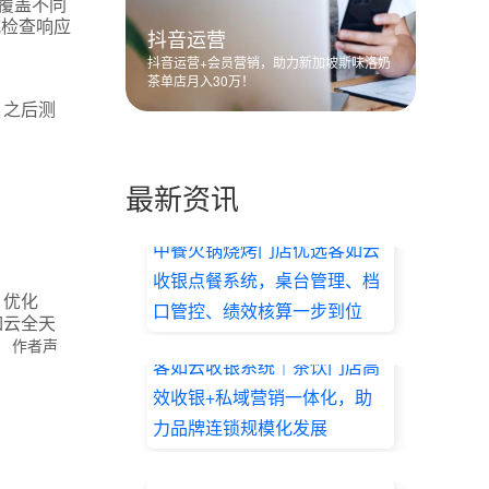
覆盖不同
式检查响应
抖音运营
抖音运营+会员营销，助力新加坡斯味洛奶
茶单店月入30万！
；之后测
最新资讯
中餐火锅烧烤门店优选客如云
收银点餐系统，桌台管理、档
。优化
口管控、绩效核算一步到位
如云全天
2026.07.17
作者声
客如云收银系统｜茶饮门店高
效收银+私域营销一体化，助
力品牌连锁规模化发展
2026.07.17