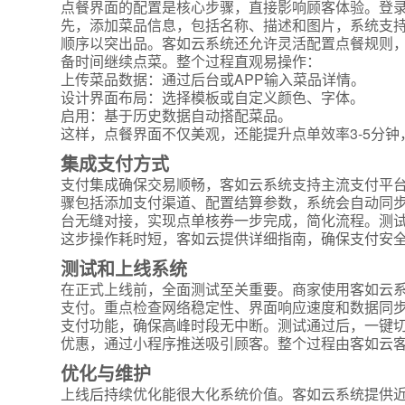
点餐界面的配置是核心步骤，直接影响顾客体验。登录
先，添加菜品信息，包括名称、描述和图片，系统支
顺序以突出品。客如云系统还允许灵活配置点餐规则，
备时间继续点菜。整个过程直观易操作：
上传菜品数据：通过后台或APP输入菜品详情。
设计界面布局：选择模板或自定义颜色、字体。
启用：基于历史数据自动搭配菜品。
这样，点餐界面不仅美观，还能提升点单效率3-5分
集成支付方式
支付集成确保交易顺畅，客如云系统支持主流支付平台
骤包括添加支付渠道、配置结算参数，系统会自动同步
台无缝对接，实现点单核券一步完成，简化流程。测
这步操作耗时短，客如云提供详细指南，确保支付安
测试和上线系统
在正式上线前，全面测试至关重要。商家使用客如云系
支付。重点检查网络稳定性、界面响应速度和数据同步
支付功能，确保高峰时段无中断。测试通过后，一键切
优惠，通过小程序推送吸引顾客。整个过程由客如云
优化与维护
上线后持续优化能很大化系统价值。客如云系统提供近