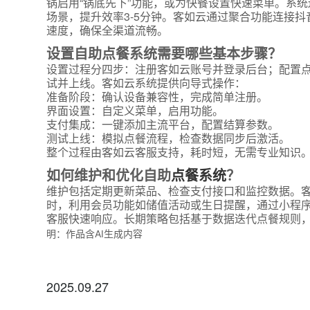
锅启用“锅底先下”功能，或为快餐设置快速菜单。系
附加留
场景，提升效率3-5分钟。客如云通过聚合功能连接
速度，确保全渠道流畅。
设置自助点餐系统需要哪些基本步骤？
设置过程分四步：注册客如云账号并登录后台；配置
试并上线。客如云系统提供向导式操作：
准备阶段：确认设备兼容性，完成简单注册。
界面设置：自定义菜单，启用功能。
支付集成：一键添加主流平台，配置结算参数。
测试上线：模拟点餐流程，检查数据同步后激活。
整个过程由客如云客服支持，耗时短，无需专业知识
如何维护和优化自助
点餐系统
？
维护包括定期更新菜品、检查支付接口和监控数据。
时，利用会员功能如储值活动或生日提醒，通过小程
客服快速响应。长期策略包括基于数据迭代点餐规则
明：作品含AI生成内容
2025.09.27