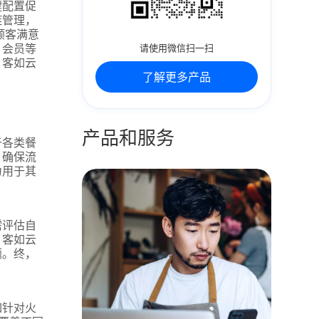
键配置促
链管理，
顾客满意
、会员等
请使用微信扫一扫
。客如云
了解更多产品
产品和服务
于各类餐
，确保流
力用于其
需评估自
。客如云
题。终，
如针对火