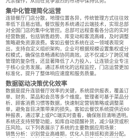
冗余操作，从而在竞争激烈的市场中保持优势。
集中化管理简化运营
连锁餐厅门店分散，地理位置各异，传统管理方式往往效
率低下且易出错。餐饮服务系统通过云端技术，实现总部
对全国门店的集中化管控。总部可远程查看各分店的实时
经营数据，包括销售趋势、库变动和客流高峰，及时调整
策略避免资源浪费。客如云餐饮系统在这一领域表现突
出，支持自定义组织架构，企业可根据规模设置集权或分
权模式，确保信息畅通和协同高效。这不仅减少了跨区域
管理的复杂性，还显著降低了人力投入，让连锁企业专注
于核心业务发展。通过系统化的远程监控，门店运营更加
标准化，提升了整体响应速度和服务质量。
数据驱动决策优化效率
数据是提升连锁餐厅效率的关键，系统提供报表，覆盖订
单、财务、菜品和会员等多个维度。管理者可基于菜品分
析、顾客消费习惯等数据，快速制定营销策略或调整菜
单，避免盲目决策带来的损失。客如云餐饮系统提供近60
种报表，通过掌上或PC端实时查看，确保账目清晰透明。
系统还支持预警功能，如库自动提醒补货，减少缺货或积
压风险。以下列表展示了系统的主要数据应用场景：
销售分析：识别营业高峰期，优化人员排班和资源分配。