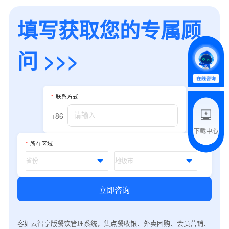
*
所属业态
填写获取您的专属顾
问 >>>
*
我的姓名
附加留言
*
联系方式
+86
下载中心
预约试用
*
所在区域
我是老客户，了解最新优惠
立即咨询
客如云智享版餐饮管理系统，集点餐收银、外卖团购、会员营销、