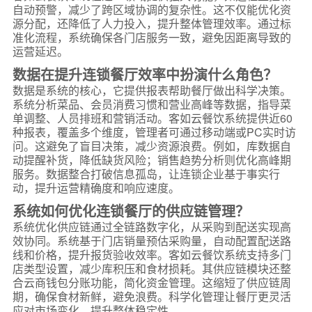
自动预警，减少了跨区域协调的复杂性。这不仅能优化资
源分配，还降低了人力投入，提升整体管理效率。通过标
准化流程，系统确保各门店服务一致，避免因距离导致的
运营延迟。
数据在提升连锁餐厅效率中扮演什么角色？
数据是系统的核心，它提供报表帮助餐厅做出科学决策。
系统分析菜品、会员消费习惯和营业高峰等数据，指导菜
单调整、人员排班和营销活动。客如云餐饮系统提供近60
种报表，覆盖多个维度，管理者可通过移动端或PC实时访
问。这避免了盲目决策，减少资源浪费。例如，库数据自
动提醒补货，降低缺货风险；销售趋势分析则优化高峰期
服务。数据整合打破信息孤岛，让连锁企业基于事实行
动，提升运营精确度和响应速度。
系统如何优化连锁餐厅的供应链管理？
系统优化供应链通过全链路数字化，从采购到配送实现高
效协同。系统基于门店销量预估采购量，自动配置配送路
线和价格，提升报货验收效率。客如云餐饮系统支持多门
店类型设置，减少库积压和食材损耗。其供应链模块还整
合云商钱包分账功能，简化资金管理。这缩短了供应链周
期，确保食材新鲜，避免浪费。科学化管理让餐厅更灵活
应对市场变化，提升整体稳定性。