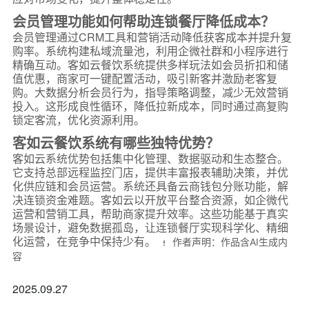
会员管理功能如何帮助连锁餐厅降低成本？
会员管理通过CRM工具和营销活动降低获客成本并提升复
购率。系统构建私域流量池，利用企微社群和小程序进行
精确互动。客如云餐饮系统提供多样玩法如会员折扣和储
值优惠，商家可一键配置活动，吸引新客并激励老客复
购。大数据分析会员行为，指导策略调整，减少无效营销
投入。这形成良性循环，降低拉新成本，同时通过高复购
锁定客流，优化资源利用。
客如云餐饮系统有哪些独特优势？
客如云系统优势包括集中化管理、数据驱动和生态整合。
它支持总部远程监控门店，提供丰富报表辅助决策，并优
化供应链和会员运营。系统还具备云商钱包分账功能，解
决连锁资金难题。客如云以开放平台整合资源，如企微代
运营和营销工具，帮助商家提升效率。这些功能基于真实
场景设计，避免数据孤岛，让连锁餐厅实现科学化、精细
化运营，在竞争中保持少有。
作者声明：作品含AI生成内
容
*
联系方式
2025.09.27
+86