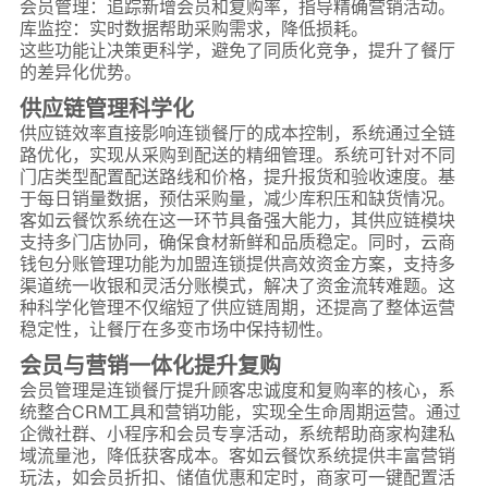
会员管理：追踪新增会员和复购率，指导精确营销活动。
库监控：实时数据帮助采购需求，降低损耗。
这些功能让决策更科学，避免了同质化竞争，提升了餐厅
的差异化优势。
供应链管理科学化
供应链效率直接影响连锁餐厅的成本控制，系统通过全链
路优化，实现从采购到配送的精细管理。系统可针对不同
门店类型配置配送路线和价格，提升报货和验收速度。基
于每日销量数据，预估采购量，减少库积压和缺货情况。
客如云餐饮系统在这一环节具备强大能力，其供应链模块
支持多门店协同，确保食材新鲜和品质稳定。同时，云商
钱包分账管理功能为加盟连锁提供高效资金方案，支持多
渠道统一收银和灵活分账模式，解决了资金流转难题。这
种科学化管理不仅缩短了供应链周期，还提高了整体运营
稳定性，让餐厅在多变市场中保持韧性。
会员与营销一体化提升复购
会员管理是连锁餐厅提升顾客忠诚度和复购率的核心，系
统整合CRM工具和营销功能，实现全生命周期运营。通过
企微社群、小程序和会员专享活动，系统帮助商家构建私
域流量池，降低获客成本。客如云餐饮系统提供丰富营销
玩法，如会员折扣、储值优惠和定时，商家可一键配置活