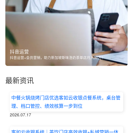
抖音运营
抖音运营+会员营销，助力新加坡斯味洛奶茶单店月入30万！
最新资讯
中餐火锅烧烤门店优选客如云收银点餐系统，桌台管
理、档口管控、绩效核算一步到位
2026.07.17
客如云收银系统｜茶饮门店高效收银+私域营销一体