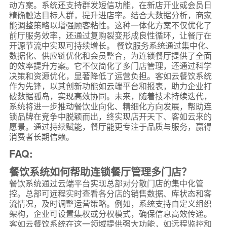
动方案。系统还支持群发短信功能，在新店开业或会员日
精确触达目标人群，提升进店率。结合大数据分析，商家
能调整策略以增强顾客粘性。这种一体化方案不仅优化了
前厅服务效率，还通过复购裂变形成良性循环，让餐厅在
开源节流中实现可持续增长。 餐饮服务系统通过集中化、
数据化、供应链优化和会员整合，为连锁餐厅提供了全面
的效率提升方案。它不仅简化了多门店管理，还通过科学
决策和资源优化，显著降低了运营负担。客如云餐饮系统
作为先锋，以其创新功能如云端平台和报表，助力企业打
破数据孤岛，实现高效协同。未来，随着技术持续迭代，
系统将进一步推动餐饮业向化、精细化方向发展，帮助连
锁品牌在竞争中脱颖而出，终实现店开天下、客如云来的
愿景。通过持续赋能，餐厅能更专注于品质与服务，赢得
消费者长期信赖。
FAQ:
餐饮系统如何帮助连锁餐厅管理多门店？
餐饮系统通过云端平台实现总部对分散门店的集中化管
控。总部可远程实时查看各分店的销售数据、库状态和客
流情况，及时调整运营策略。例如，系统支持自定义组织
架构，企业可设置集权或分权模式，确保信息高效传递。
客如云餐饮系统在这一领域提供强大功能，如远程监控和