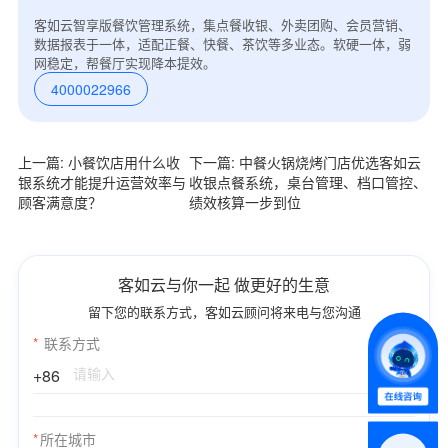
客如云智享版餐饮管理系统，集点餐收银、外卖团购、会员营销、
数据报表于一体，适配正餐、快餐、茶饮等多业态。软硬一体，弱
网稳定，帮餐厅实现降本提效。
4000022966
上一篇: 小餐饮店用什么收
下一篇: 中餐火锅烧烤门店优选客如云
银系统才能提升运营效率与
收银点餐系统，桌台管理、档口管控、
顾客满意度？
绩效核算一步到位
*
联系方式
+86
*
所属业态
客如云与你一起 做更好的生意
留下您的联系方式，客如云顾问将来电与您沟通
*
联系方式
*
我的姓名
+86
附加留言
*
所在城市