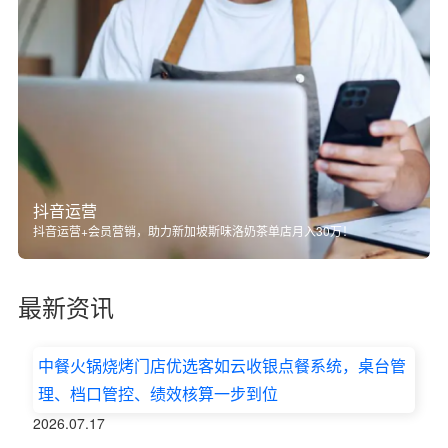
抖音运营
抖音运营+会员营销，助力新加坡斯味洛奶茶单店月入30万！
最新资讯
中餐火锅烧烤门店优选客如云收银点餐系统，桌台管
理、档口管控、绩效核算一步到位
2026.07.17