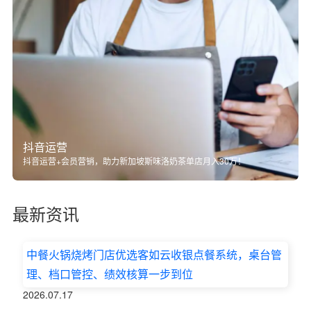
抖音运营
抖音运营+会员营销，助力新加坡斯味洛奶茶单店月入30万！
最新资讯
中餐火锅烧烤门店优选客如云收银点餐系统，桌台管
理、档口管控、绩效核算一步到位
2026.07.17