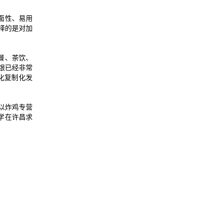
面性、易用
择的是对加
餐、茶饮、
银已经非常
化复制化发
以炸鸡专营
学在许昌求