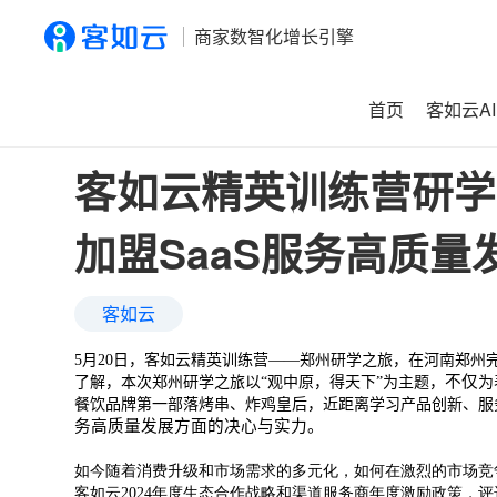
商家数智化增长引擎
首页
客如云AI
首页
>
资讯
>
客如云精英训练营研学之旅圆满结束，共同助力
客如云精英训练营研学
加盟SaaS服务高质量
客如云
5
月
20
日，客如云精英训练营——郑州研学之旅，在河南郑州
不仅
了解，本次郑州研学之旅以“观中原，得天下”为主题，
为
餐饮品牌第一部落烤串、炸鸡皇后，近距离学习产品创新、服
务高质量发展方面的决心与实力。
如今随着消费升级和市场需求的多元化，如何在激烈的市场竞
客如云
2024
年度生态合作战略和渠道服务商年度激励政策，评