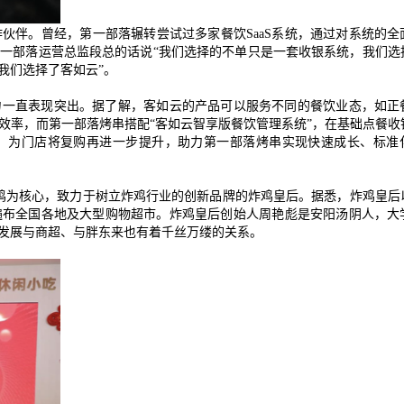
言
作伙伴。曾经，第一部落辗转尝试过多家餐饮
SaaS
系统，通过对系统的全
第一部落运营总监段总的话说
“
我们选择的不单只是一套收银系统，我们选
我们选择了客如云
”
。
预约试用
力一直表现突出。据了解，客如云的产品可以服务不同的餐饮业态，如正
效率，而第一部落烤串搭配
“
客如云智享版餐饮管理系统
”
，在基础点餐收
我是老客户，了解最新优惠
，为门店将复购再进一步提升，助力第一部落烤串实现快速成长、标准
鸡为核心，致力于树立炸鸡行业的创新品牌的炸鸡皇后。据悉，炸鸡皇后
遍布全国各地及大型购物超市。炸鸡皇后创始人周艳彪是安阳汤阴人，大
发展与商超、与胖东来也有着千丝万缕的关系。