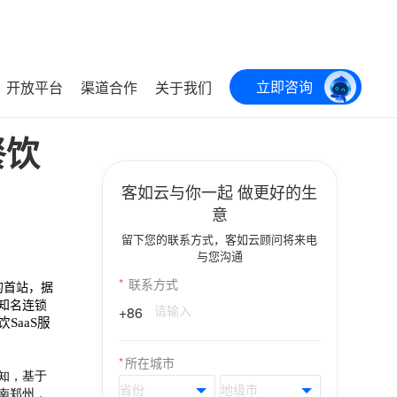
立即咨询
开放平台
渠道合作
关于我们
餐饮
客如云与你一起 做更好的生
意
留下您的联系方式，客如云顾问将来电
与您沟通
*
联系方式
的首站，据
知名连锁
+86
饮
SaaS
服
*
所在城市
知，基于
南郑州，