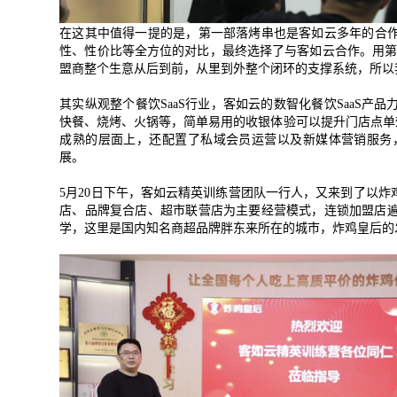
附加留
在这其中值得一提的是，第一部落烤串也是客如云多年的合
性、性价比等全方位的对比，最终选择了与客如云合作。用
盟商整个生意从后到前，从里到外整个闭环的支撑系统，所以
其实纵观整个餐饮
SaaS
行业，客如云的数智化餐饮
SaaS
产品
快餐、烧烤、火锅等，简单易用的收银体验可以提升门店点单
成熟的层面上，还配置了私域会员运营以及新媒体营销服务
展。
5
月
20
日下午，客如云精英训练营团队一行人，又来到了以炸
店、品牌复合店、超市联营店为主要经营模式，连锁加盟店
学，这里是国内知名商超品牌胖东来所在的城市，炸鸡皇后的