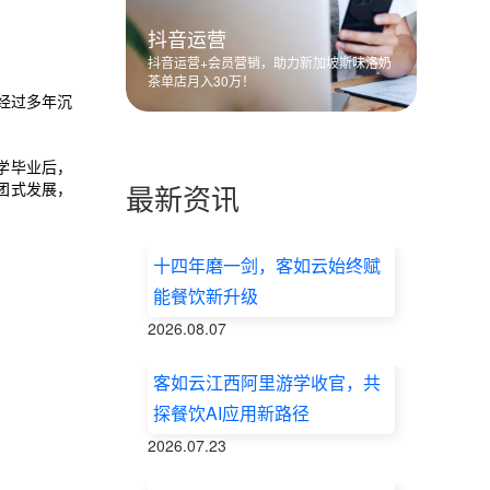
抖音运营
抖音运营+会员营销，助力新加坡斯味洛奶
茶单店月入30万！
经过多年沉
学毕业后，
最新资讯
团式发展，
十四年磨一剑，客如云始终赋
能餐饮新升级
2026.08.07
客如云江西阿里游学收官，共
探餐饮AI应用新路径
2026.07.23