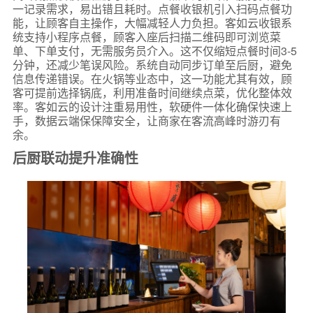
一记录需求，易出错且耗时。点餐收银机引入扫码点餐功
能，让顾客自主操作，大幅减轻人力负担。客如云收银系
统支持小程序点餐，顾客入座后扫描二维码即可浏览菜
单、下单支付，无需服务员介入。这不仅缩短点餐时间3-5
分钟，还减少笔误风险。系统自动同步订单至后厨，避免
信息传递错误。在火锅等业态中，这一功能尤其有效，顾
客可提前选择锅底，利用准备时间继续点菜，优化整体效
率。客如云的设计注重易用性，软硬件一体化确保快速上
手，数据云端保保障安全，让商家在客流高峰时游刃有
余。
后厨联动提升准确性