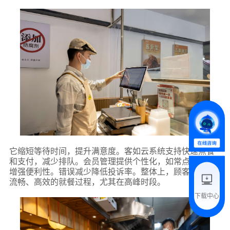
*
联系方式
+86
*
所属业态
*
我的姓名
它缩短等待时间，提升满意度。客如云系统支持快速点餐
附加留言
和支付，减少排队。会员管理提供个性化，如常点菜品，
增强便利性。错误减少降低投诉率。整体上，顾客享受更
流畅、高效的就餐过程，尤其在高峰时段。
下载中心
预约试用