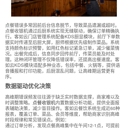
点餐错误多常因前后台信息脱节，导致菜品遗漏或超时。
点餐收银机通过后厨系统实现无缝联动，确保订单精确执
行。客如云门店管理系统配备KDS厨显模块，前厅下单数
据实时传递至后厨大屏，厨师根据优先级制作菜品。系统
支持颜色标识预警，如用红色标记紧急订单，减少催菜情
况。出餐完成后，信息同步回传前厅，传菜员能及时处
理。这种闭环管理不仅降低错误率，还提高出餐速度。客
如云KDS模块适配多种业态，包括中餐、火锅等，提供语
音播报和打印功能，后厨混乱问题，让高峰期运营更有
序。
数据驱动优化决策
高峰期错误频发往往源于缺乏实时数据支撑，商家难以及
时调整策略。
点餐收银机
内置数据分析功能，提供全面报
表辅助决策，减少盲目操作。客如云餐饮系统生成近60种
报表，覆盖订单、菜品、会员等维度，帮助商家识别高峰
时段规律和常见错误点。例如：
通过订单分析，发现点餐高峰集中在午间12-1点，可提前