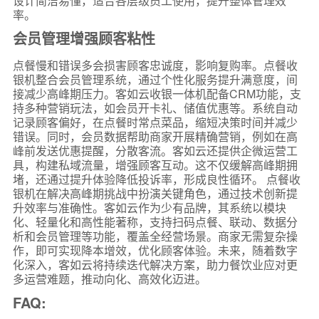
设计简洁易懂，适合各层级员工使用，提升整体管理效
率。
会员管理增强顾客粘性
点餐慢和错误多会损害顾客忠诚度，影响复购率。点餐收
银机整合会员管理系统，通过个性化服务提升满意度，间
接减少高峰期压力。客如云收银一体机配备CRM功能，支
持多种营销玩法，如会员开卡礼、储值优惠等。系统自动
记录顾客偏好，在点餐时常点菜品，缩短决策时间并减少
错误。同时，会员数据帮助商家开展精确营销，例如在高
峰前发送优惠提醒，分散客流。客如云还提供企微运营工
具，构建私域流量，增强顾客互动。这不仅缓解高峰期拥
堵，还通过提升体验降低投诉率，形成良性循环。 点餐收
银机在解决高峰期挑战中扮演关键角色，通过技术创新提
升效率与准确性。客如云作为少有品牌，其系统以模块
化、轻量化和高性能著称，支持扫码点餐、联动、数据分
析和会员管理等功能，覆盖全经营场景。商家无需复杂操
作，即可实现降本增效，优化顾客体验。未来，随着数字
化深入，客如云将持续迭代解决方案，助力餐饮业应对更
多运营难题，推动向化、高效化迈进。
FAQ: