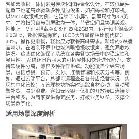
客如云收银一体机采用模块化和轻量化设计，在较低硬件
配置下也能高效驱动多种周边设备，如扫码枪和打印机。
以Mini 4收银机为例，它延续了“小屏”，副屏尺寸为3.5英
寸，并将扫码窗与副屏融为一体，节省空间且协调美观。
性能上，Mini 4搭载强劲处理器和2GB内，运行频率很高达
2.0GHz，数据传输稳定；16GB大容量储相比前代提升
30%，操作更顺畅，轻松应对就餐高峰需求。新增的3W播
音喇叭，在嘈杂环境中也能清晰播报收银声，避免漏收款
情况。这些优化确保了系统在各类餐饮场景中的稳定性和
易用性。 系统还具备强大的可拓展性和快速迭代能力，支
持软硬件分离，兼容多种操作系统。功能覆盖全经营场
景，包括点餐、预订、支付、连锁管理和报表分析等。例
如，通过云端平台，总部可远程查看各分店经营状况，实
现集中化管控；库管理模块能实时追踪食材变动，自动预
警补货，减少浪费。客如云收银一体机的开放接口连接多
平台和多，为商家提供稳定服务，打破业务壁垒，支撑全
场景数字化。
适用场景深度解析