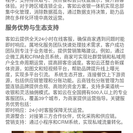
体验。对于跨区域连锁企业，客如云收银一体机实现总部
集中化管理，消除数据孤岛，通过数据支持决策，助力品
牌在多样化环境中高效运营。
服务优势与生态支持
客如云提供全天24小时在线客服，确保商家遇到问题时能
即时响应。属地化服务团队快速处理技术需求，客户成功
团队则专注于业务增长，提供营销策略建议。例如，通过
企微工具和CRM会员系统，商家可实现社群营销和私域用
户全生命周期运营，提高顾客忠诚度。客如云还整合新媒
体资源，如图文和短视频平台，帮助品牌提升线上曝光
度，实现多平台引流。 系统生态开放，连接餐饮上下游资
源，包括供应链管理和分账功能。云商钱包分账管理为加
盟连锁品牌提供合规、高效的资金方案，支持多渠道统一
收银和灵活抽佣模式。客如云在全国拥有500人以上的专业
客服团队，覆盖39个城市，为商家提供运营指导。关键服
务优势包括：
即时响应：24小时客服保障无忧运营。
资源整合：对接第三方合作伙伴，优化采购和供应链。
营销支持：通过小程序和CRM系统，实现私域流量转化。