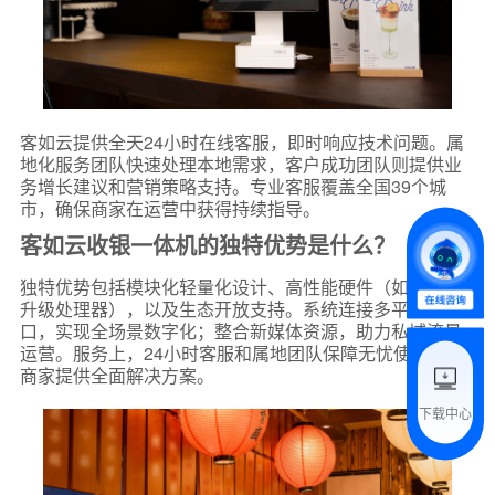
*
联系方式
+86
客如云提供全天24小时在线客服，即时响应技术问题。属
地化服务团队快速处理本地需求，客户成功团队则提供业
*
所属业态
务增长建议和营销策略支持。专业客服覆盖全国39个城
市，确保商家在运营中获得持续指导。
客如云收银一体机的独特优势是什么？
*
我的姓名
独特优势包括模块化轻量化设计、高性能硬件（如Mini 4的
升级处理器），以及生态开放支持。系统连接多平台接
口，实现全场景数字化；整合新媒体资源，助力私域流量
附加留言
运营。服务上，24小时客服和属地团队保障无忧使用，为
商家提供全面解决方案。
下载中心
预约试用
我是老客户，了解最新优惠