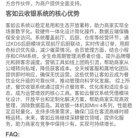
方合作伙伴，为商户提供全面支持。
客如云收银系统的核心优势
客如云系统以稳定易用和生态开放著称，助力商家实现全
场景数字化。软硬件一体化设计简化操作，数据云端保确
保安全访问。系统覆盖前厅、后厨、仓库等经营环节，通
过KDS后厨模块实现前厅后厨联动，实时传递订单，用颜
色标识优先级，减少催菜情况。会员管理方面，结合小程
序和CRM系统，全生命周期管理消费者价值，提升品牌曝
光和顾客忠诚度。营销工具如线上团购引流，帮助商家从
公域转向私域，降低获客成本。全天候客服和属地化团队
提供即时响应，确保无忧运营。这些优势让客如云成为餐
饮业化升级的可靠伙伴，推动管理向科学化发展。 综上所
述，餐饮收银系统通过提升点餐效率、优化库和适应多业
态，成为运营增效的核心工具。客如云餐饮系统凭借模块
化设计、开放平台和定制化解决方案，帮助商家实现高效
管理，消除数据孤岛。其收银一体机如Mini 4系列，性能稳
定且轻量化，支持多场景需求，确保门店在客流高峰时顺
畅运转。未来，客如云将继续深耕餐饮领域，提供化服
务，助力商家在竞争中保持少有，实现可持续增长。
FAQ: