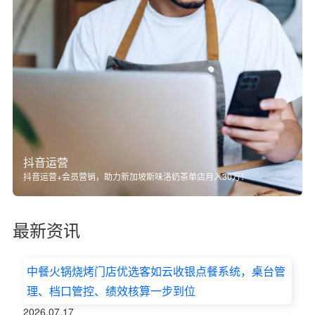
抖音运营
抖音运营+会员营销，助力新加坡斯味洛奶茶单店月入30万！
最新资讯
中餐火锅烧烤门店优选客如云收银点餐系统，桌台管
理、档口管控、绩效核算一步到位
2026.07.17