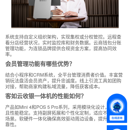
系统支持自定义组织架构，实现集权或分权管控。远程查
看分店经营状况，实时监控库和财务数据。云商钱包分账
管理功能，为连锁品牌提供合规资金方案，提高协同效
率。
*
联系方式
会员管理功能有哪些优势？
+86
结合小程序和CRM系统，全平台管理消费者价值。丰富营
销玩法盘活会员资产，提升忠诚度。线上引流工具如团购
*
所属业态
对接，帮助商家构建私域流量，降低获客成本。
客如云收银一体机的性能如何？
*
我的姓名
产品如Mini 4和POS 5 Pro系列，采用模块化设计，轻量化
且性能稳定。支持副屏拓展和个性化定制，适应不同店面
场景。软硬件一体化确保高效驱动周边设备，提升运营可
靠性。
附加留言