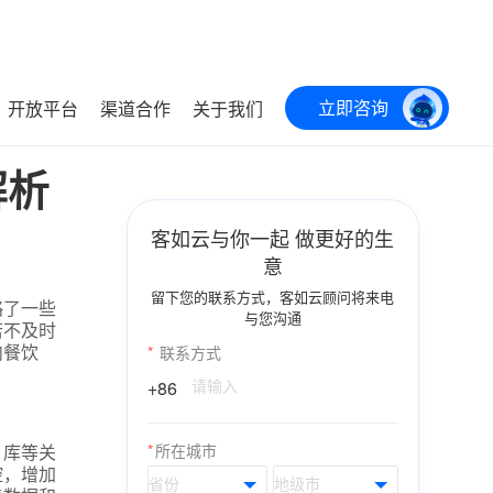
立即咨询
开放平台
渠道合作
关于我们
解析
客如云与你一起 做更好的生
意
留下您的联系方式，客如云顾问将来电
略了一些
与您沟通
若不及时
内餐饮
*
联系方式
+86
、库等关
*
所在城市
控，增加