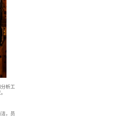
和分析工
应。
简洁，员