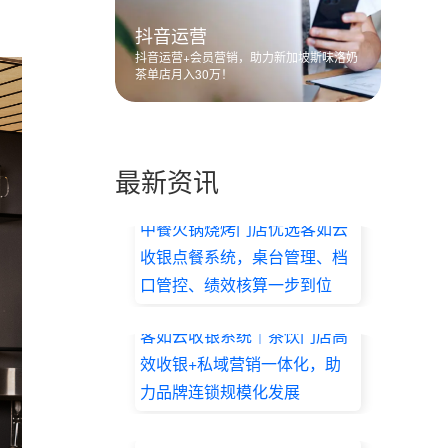
抖音运营
抖音运营+会员营销，助力新加坡斯味洛奶
茶单店月入30万！
最新资讯
中餐火锅烧烤门店优选客如云
收银点餐系统，桌台管理、档
口管控、绩效核算一步到位
2026.07.17
客如云收银系统｜茶饮门店高
效收银+私域营销一体化，助
力品牌连锁规模化发展
2026.07.17