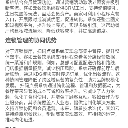
系统结合会员管理功能，通过营销活动激活老顾客并吸引
新客流。客如云餐饮系统提供CRM工具，支持储值赠礼、
生日提醒等玩法，盘活会员资产。商家可利用小程序点餐
入口，开展限时或满减优惠，促进转化。系统还整合图文
和短视频平台，提升线上曝光，实现多域引流。这帮助餐
厅构建私域流量池，降低获客成本，并提高忠诚度。
连锁管理的协同优势
对于连锁餐厅，扫码
点餐系统
实现总部集中管控，提升整
体效率。客如云餐饮系统支持远程查看各分店经营数据，
统一菜谱和库规则。例如，总部可配置配送价格和路线，
门店根据销量报货，减少积压风险。系统还确保前厅与后
厨联动，通过KDS模块实时传递订单，优化出餐流程。这
种协同管理降低了跨区域运营的复杂性，助力品牌规模化
发展。 扫码点餐系统通过简化流程、管理和数据驱动，为
餐厅带来显著的成本节省和效率提升。它减少了人力依
赖，优化了食材使用，并增强了顾客互动。客如云作为专
业服务商，其系统覆盖八大业态，提供定制化解决方案，
支持连锁协同和会员运营。未来，随着技术迭代，客如云
将持续赋能餐饮业，帮助商家实现高效、可持续的运营，
推动向化迈进。