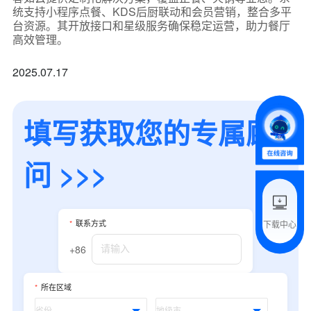
统支持小程序点餐、KDS后厨联动和会员营销，整合多平
*
联系方式
台资源。其开放接口和星级服务确保稳定运营，助力餐厅
高效管理。
+86
2025.07.17
*
所属业态
填写获取您的专属顾
*
我的姓名
问 >>>
附加留言
*
联系方式
下载中心
预约试用
+86
我是老客户，了解最新优惠
*
所在区域