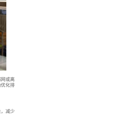
弱网或离
助优化排
量，减少