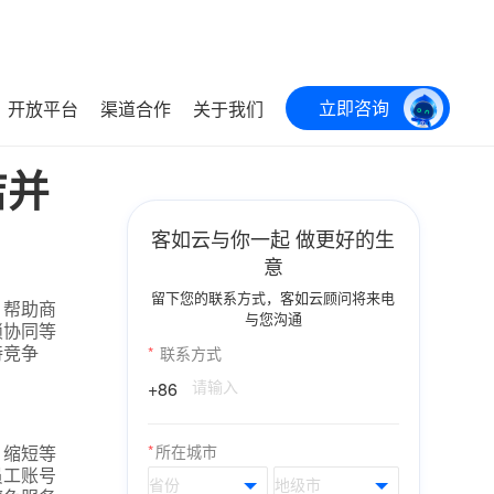
立即咨询
开放平台
渠道合作
关于我们
店并
客如云与你一起 做更好的生
意
留下您的联系方式，客如云顾问将来电
，帮助商
与您沟通
锁协同等
持竞争
*
联系方式
+86
，缩短等
*
所在城市
员工账号