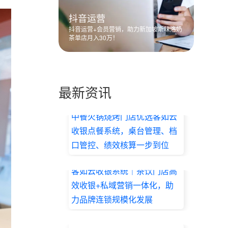
抖音运营
抖音运营+会员营销，助力新加坡斯味洛奶
茶单店月入30万！
最新资讯
中餐火锅烧烤门店优选客如云
收银点餐系统，桌台管理、档
口管控、绩效核算一步到位
2026.07.17
客如云收银系统｜茶饮门店高
效收银+私域营销一体化，助
力品牌连锁规模化发展
2026.07.17