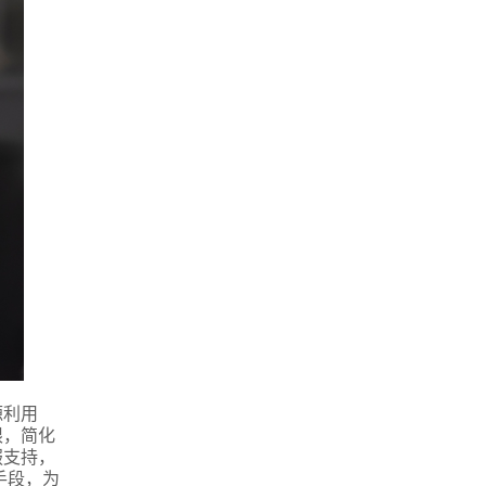
源利用
限，简化
服支持，
手段，为