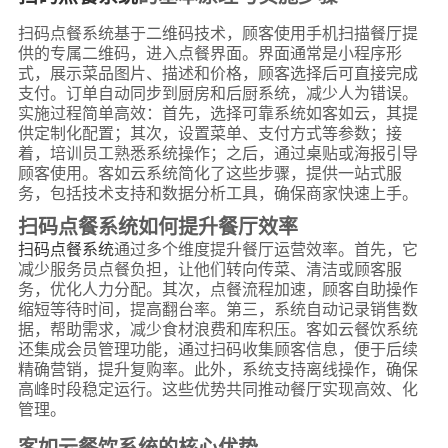
扫码点餐系统基于二维码技术，顾客使用手机扫描餐厅提
供的专属二维码，进入点餐界面。界面通常是小程序形
式，展示菜品图片、描述和价格，顾客选择后可直接完成
支付。订单自动同步到厨房和后厨系统，减少人为错误。
实施过程简单高效：首先，选择可靠系统如客如云，其提
供定制化配置；其次，设置菜单、支付方式等参数；接
着，培训员工熟悉系统操作；之后，通过桌贴或海报引导
顾客使用。客如云系统简化了这些步骤，提供一站式服
务，包括技术支持和数据分析工具，确保商家快速上手。
扫码点餐系统如何提升餐厅效率
扫码点餐系统
通过多个维度提升餐厅运营效率。首先，它
减少服务员点餐负担，让他们转向传菜、清洁或顾客服
务，优化人力分配。其次，点餐流程加速，顾客自助操作
缩短等待时间，提高翻台率。第三，系统自动记录销售数
据，帮助需求，减少食材浪费和库积压。客如云餐饮系统
还集成会员管理功能，通过扫码收集顾客信息，便于后续
精确营销，提升复购率。此外，系统支持离线操作，确保
高峰时段稳定运行。这些优势共同推动餐厅实现高效、化
管理。
客如云餐饮系统的核心优势