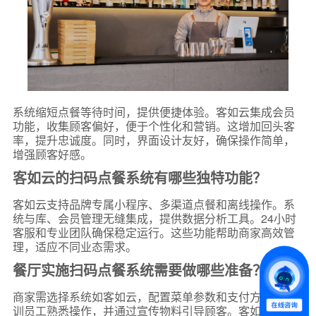
系统缩短点餐等待时间，提供便捷体验。客如云集成会员
功能，收集顾客偏好，便于个性化和营销。这增加回头客
率，提升忠诚度。同时，界面设计友好，确保操作简单，
增强顾客好感。
*
联系方式
客如云的扫码点餐系统有哪些独特功能？
+86
客如云支持品牌专属小程序、多渠道点餐和离线操作。系
统与库、会员管理无缝集成，提供数据分析工具。24小时
*
所属业态
客服和专业团队确保稳定运行。这些功能帮助商家高效管
理，适应不同业态需求。
餐厅实施扫码点餐系统需要做哪些准备？
*
我的姓名
商家需选择系统如客如云，配置菜单参数和支付方式。培
训员工熟悉操作，并通过宣传物料引导顾客。客如云提供