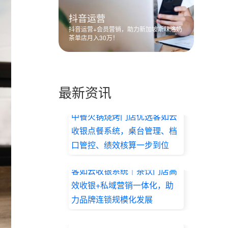
抖音运营
抖音运营+会员营销，助力新加坡斯味洛奶
茶单店月入30万！
最新资讯
中餐火锅烧烤门店优选客如云
收银点餐系统，桌台管理、档
口管控、绩效核算一步到位
2026.07.17
客如云收银系统｜茶饮门店高
效收银+私域营销一体化，助
力品牌连锁规模化发展
2026.07.17