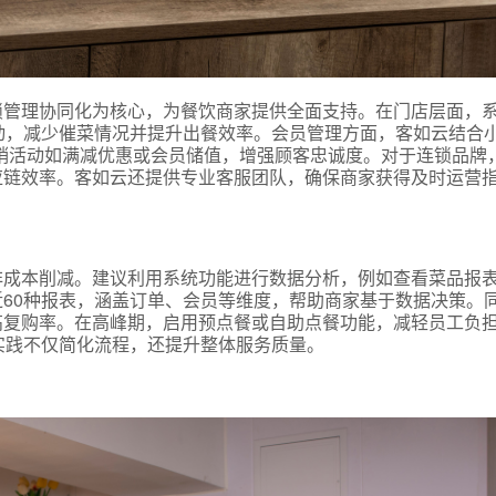
锁管理协同化为核心，为餐饮商家提供全面支持。在门店层面，
动，减少催菜情况并提升出餐效率。会员管理方面，客如云结合
销活动如满减优惠或会员储值，增强顾客忠诚度。对于连锁品牌
应链效率。客如云还提供专业客服团队，确保商家获得及时运营
式
非成本削减。建议利用系统功能进行数据分析，例如查看菜品报
60种报表，涵盖订单、会员等维度，帮助商家基于数据决策。
高复购率。在高峰期，启用预点餐或自助点餐功能，减轻员工负
态
实践不仅简化流程，还提升整体服务质量。
名