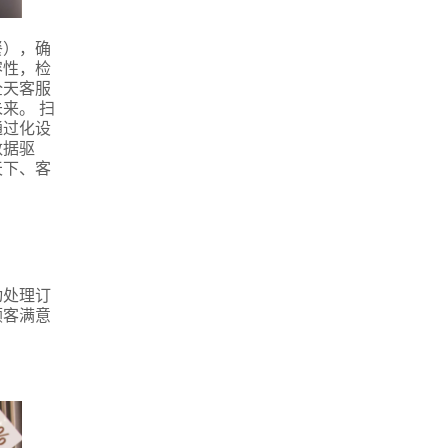
餐），确
容性，检
全天客服
来。 扫
通过化设
数据驱
天下、客
动处理订
顾客满意