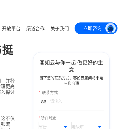
立即咨询
开放平台
渠道合作
关于我们
与挺
客如云与你一起 做更好的生
意
留下您的联系方式，客如云顾问将来电
间，并释
与您沟通
管理更高
深入探讨
*
联系方式
+86
。这不仅
*
所在城市
收银流