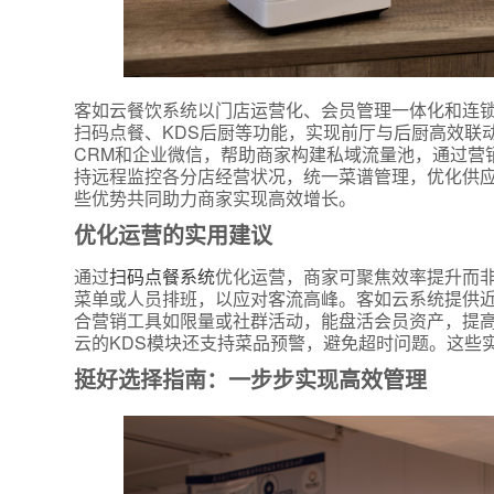
客如云餐饮系统以门店运营化、会员管理一体化和连
扫码点餐、KDS后厨等功能，实现前厅与后厨高效联
CRM和企业微信，帮助商家构建私域流量池，通过营
持远程监控各分店经营状况，统一菜谱管理，优化供
些优势共同助力商家实现高效增长。
优化运营的实用建议
*
联系方
通过
扫码点餐系统
优化运营，商家可聚焦效率提升而
+86
菜单或人员排班，以应对客流高峰。客如云系统提供近
合营销工具如限量或社群活动，能盘活会员资产，提
*
所属业
云的KDS模块还支持菜品预警，避免超时问题。这些
挺好选择指南：一步步实现高效管理
*
我的姓