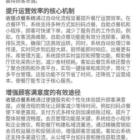
赢得顾客忠诚。
提升运营效率的核心机制
收银点餐系统
通过自动化流程显著提升餐厅运营效率。在
点餐环节，系统支持多种方式如扫码点餐、自助点餐机和
小程序，顾客可快速下单，减少了服务员的工作负担。例
如，在客流高峰期，自助点餐功能能有效分流顾客，避免
排队流失，确保门店高效运转。同时，系统自动处理订单
传递，实时同步到后厨大屏，厨师能即时响应，出餐更有
序。库管理方面，系统提供实时监控和预警功能，帮助餐
厅优化采购计划，减少食材损耗。客如云餐饮系统还整合
了聚合团购和外卖平台，实现一键接单和库同步，简化了
多平台管理。这些功能不仅节省了时间，还降低了运营成
本，使餐厅能专注于核心服务。
增强顾客满意度的有效途径
收银点餐系统
通过便捷服务和个性化体验提升顾客满意
度。点餐流程的简化让顾客减少等待时间，例如扫码点餐
使下单更直观，支付方式多样化则加速结账过程，提升了
整体就餐流畅度。会员管理功能是关键，系统结合小程序
和企业微信，帮助餐厅构建私域流量池，通过精确营销如
会员权益展示和促销活动，增强顾客忠诚度。客如云系统
还支持多渠道引流，从公域平台如抖音和微信获取流量，