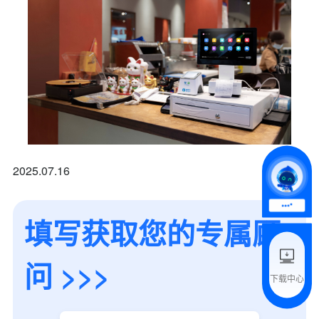
*
联系方式
+86
*
所属业态
2025.07.16
*
我的姓名
填写获取您的专属顾
附加留言
问 >>>
下载中心
预约试用