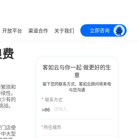
立即咨询
开放平台
渠道合作
关于我们
浪费
客如云与你一起 做更好的生
意
留下您的联系方式，客如云顾问将来电
餐繁琐和
与您沟通
持续性。
内少有的
*
联系方式
挑战。
+86
型门店使
*
所在城市
于中大型