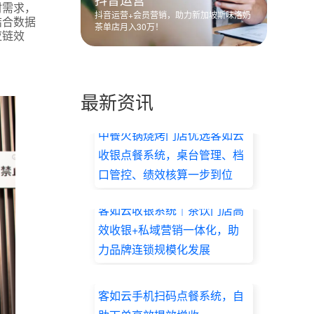
材需求，
抖音运营+会员营销，助力新加坡斯味洛奶
结合数据
茶单店月入30万！
应链效
最新资讯
中餐火锅烧烤门店优选客如云
收银点餐系统，桌台管理、档
口管控、绩效核算一步到位
2026.07.17
客如云收银系统｜茶饮门店高
效收银+私域营销一体化，助
力品牌连锁规模化发展
2026.07.17
客如云手机扫码点餐系统，自