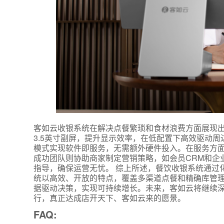
*
联系方
客如云收银系统在解决点餐繁琐和食材浪费方面展现出显
+86
3.5英寸副屏，提升显示效率，在低配置下高效驱动周
模式实现软件即服务，无需额外硬件投入。在服务方面
*
所属业
成功团队则协助商家制定营销策略，如会员CRM和企
指导，确保运营无忧。 综上所述，餐饮收银系统通过
统以高效、开放的特点，覆盖多渠道点餐和精确库管
*
我的姓
据驱动决策，实现可持续增长。未来，客如云将继续
行，真正达成店开天下、客如云来的愿景。
FAQ:
附加留