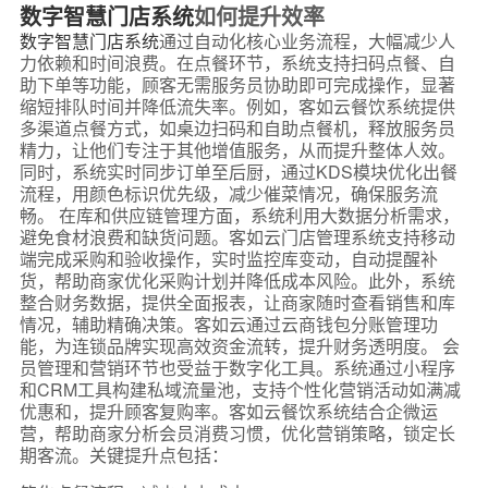
数字智慧门店系统
如何提升效率
数字智慧门店系统
通过自动化核心业务流程，大幅减少人
力依赖和时间浪费。在点餐环节，系统支持扫码点餐、自
助下单等功能，顾客无需服务员协助即可完成操作，显著
缩短排队时间并降低流失率。例如，客如云餐饮系统提供
多渠道点餐方式，如桌边扫码和自助点餐机，释放服务员
精力，让他们专注于其他增值服务，从而提升整体人效。
同时，系统实时同步订单至后厨，通过KDS模块优化出餐
流程，用颜色标识优先级，减少催菜情况，确保服务流
畅。 在库和供应链管理方面，系统利用大数据分析需求，
避免食材浪费和缺货问题。客如云门店管理系统支持移动
端完成采购和验收操作，实时监控库变动，自动提醒补
货，帮助商家优化采购计划并降低成本风险。此外，系统
整合财务数据，提供全面报表，让商家随时查看销售和库
情况，辅助精确决策。客如云通过云商钱包分账管理功
能，为连锁品牌实现高效资金流转，提升财务透明度。 会
员管理和营销环节也受益于数字化工具。系统通过小程序
和CRM工具构建私域流量池，支持个性化营销活动如满减
优惠和，提升顾客复购率。客如云餐饮系统结合企微运
营，帮助商家分析会员消费习惯，优化营销策略，锁定长
期客流。关键提升点包括：