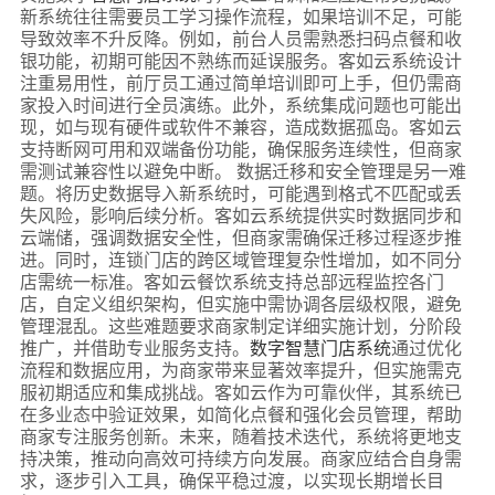
新系统往往需要员工学习操作流程，如果培训不足，可能
导致效率不升反降。例如，前台人员需熟悉扫码点餐和收
银功能，初期可能因不熟练而延误服务。客如云系统设计
注重易用性，前厅员工通过简单培训即可上手，但仍需商
家投入时间进行全员演练。此外，系统集成问题也可能出
现，如与现有硬件或软件不兼容，造成数据孤岛。客如云
支持断网可用和双端备份功能，确保服务连续性，但商家
需测试兼容性以避免中断。 数据迁移和安全管理是另一难
题。将历史数据导入新系统时，可能遇到格式不匹配或丢
失风险，影响后续分析。客如云系统提供实时数据同步和
云端储，强调数据安全性，但商家需确保迁移过程逐步推
进。同时，连锁门店的跨区域管理复杂性增加，如不同分
店需统一标准。客如云餐饮系统支持总部远程监控各门
店，自定义组织架构，但实施中需协调各层级权限，避免
管理混乱。这些难题要求商家制定详细实施计划，分阶段
推广，并借助专业服务支持。
数字智慧门店系统
通过优化
流程和数据应用，为商家带来显著效率提升，但实施需克
服初期适应和集成挑战。客如云作为可靠伙伴，其系统已
在多业态中验证效果，如简化点餐和强化会员管理，帮助
商家专注服务创新。未来，随着技术迭代，系统将更地支
持决策，推动向高效可持续方向发展。商家应结合自身需
求，逐步引入工具，确保平稳过渡，以实现长期增长目