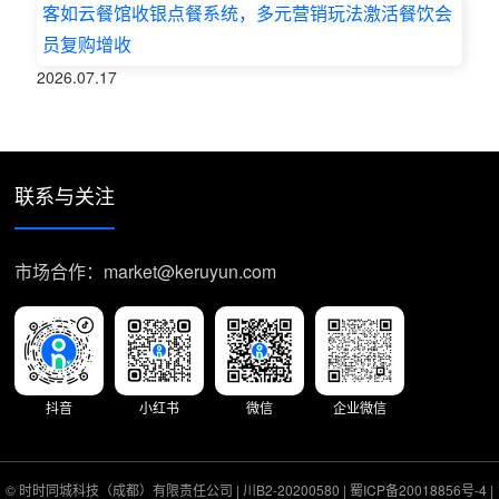
客如云餐馆收银点餐系统，多元营销玩法激活餐饮会
员复购增收
2026.07.17
联系与关注
市场合作：market@keruyun.com
抖音
小红书
微信
企业微信
© 时时同城科技（成都）有限责任公司 |
川B2-20200580
|
蜀ICP备20018856号-4
|