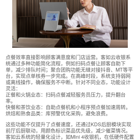
点餐效率直接影响顾客满意度和门店运营。客如云收银系
统通过多种功能简化流程，例如扫码点餐让顾客自助下
单，减少排队时间；聚合团购功能无缝对接抖音、MT等平
台，实现点单核券一步完成。在高峰时段，系统支持弱网
或离线操作，确保服务不中断。针对不同业态，功能设计
灵活：
正餐和火锅业态：扫码点餐减轻服务员压力，提升翻台
率。
快餐和茶饮业态：自助点餐机和小程序预点餐加速周转。
烘焙和熟食品类：库预警优化采购，避免浪费。
这些功能不仅提升了点餐速度，还通过KDS后厨模块实现
前厅后厨联动，用颜色标识菜品优先级，减少催菜情况。
客如云系统的轻量化设计，如Mini 4收银机，在低硬件配置