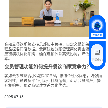
*
所属业态
*
我的姓名
附加留言
客如云餐饮系统支持总部集中管控，自定义组织架构，远
程监控各门店数据。云商钱包分账管理简化资金流程，供
应链模块优化采购，确保连锁体系高效协同，降低管理成
本。
下载中心
预约试用
会员管理功能如何提升餐饮商家竞争力？
客如云系统整合小程序和CRM，推送个性化优惠，增强顾
我是老客户，了解最新优惠
客粘性。通过多平台引流和社群运营，盘活会员资产，提
升复购率，帮助商家建立差异化优势。
2025.07.15