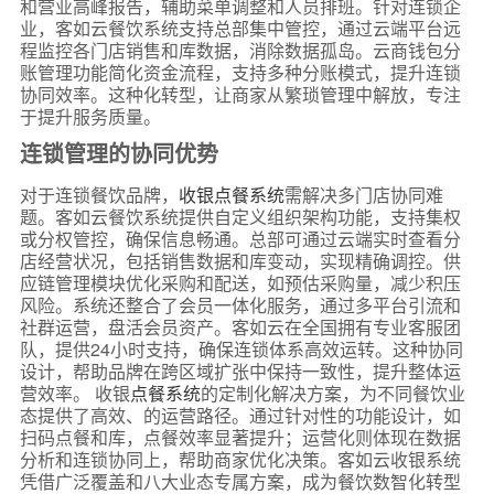
和营业高峰报告，辅助菜单调整和人员排班。针对连锁企
业，客如云餐饮系统支持总部集中管控，通过云端平台远
程监控各门店销售和库数据，消除数据孤岛。云商钱包分
账管理功能简化资金流程，支持多种分账模式，提升连锁
协同效率。这种化转型，让商家从繁琐管理中解放，专注
于提升服务质量。
连锁管理的协同优势
对于连锁餐饮品牌，
收银点餐系统
需解决多门店协同难
题。客如云餐饮系统提供自定义组织架构功能，支持集权
或分权管控，确保信息畅通。总部可通过云端实时查看分
店经营状况，包括销售数据和库变动，实现精确调控。供
应链管理模块优化采购和配送，如预估采购量，减少积压
风险。系统还整合了会员一体化服务，通过多平台引流和
社群运营，盘活会员资产。客如云在全国拥有专业客服团
队，提供24小时支持，确保连锁体系高效运转。这种协同
设计，帮助品牌在跨区域扩张中保持一致性，提升整体运
营效率。 收银
点餐系统
的定制化解决方案，为不同餐饮业
态提供了高效、的运营路径。通过针对性的功能设计，如
扫码点餐和库，点餐效率显著提升；运营化则体现在数据
分析和连锁协同上，帮助商家优化决策。客如云收银系统
凭借广泛覆盖和八大业态专属方案，成为餐饮数智化转型