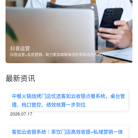
抖音运营
抖音运营+会员营销，助力新加坡斯味洛奶茶单店月入30万！
最新资讯
中餐火锅烧烤门店优选客如云收银点餐系统，桌台管
理、档口管控、绩效核算一步到位
2026.07.17
客如云收银系统｜茶饮门店高效收银+私域营销一体