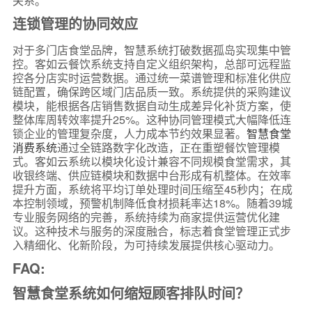
关系。
连锁管理的协同效应
对于多门店食堂品牌，智慧系统打破数据孤岛实现集中管
控。客如云餐饮系统支持自定义组织架构，总部可远程监
控各分店实时运营数据。通过统一菜谱管理和标准化供应
链配置，确保跨区域门店品质一致。系统提供的采购建议
模块，能根据各店销售数据自动生成差异化补货方案，使
整体库周转效率提升25%。这种协同管理模式大幅降低连
锁企业的管理复杂度，人力成本节约效果显著。
智慧食堂
消费系统
通过全链路数字化改造，正在重塑餐饮管理模
式。客如云系统以模块化设计兼容不同规模食堂需求，其
收银终端、供应链模块和数据中台形成有机整体。在效率
提升方面，系统将平均订单处理时间压缩至45秒内；在成
本控制领域，预警机制降低食材损耗率达18%。随着39城
专业服务网络的完善，系统持续为商家提供运营优化建
议。这种技术与服务的深度融合，标志着食堂管理正式步
入精细化、化新阶段，为可持续发展提供核心驱动力。
FAQ:
智慧食堂系统如何缩短顾客排队时间？