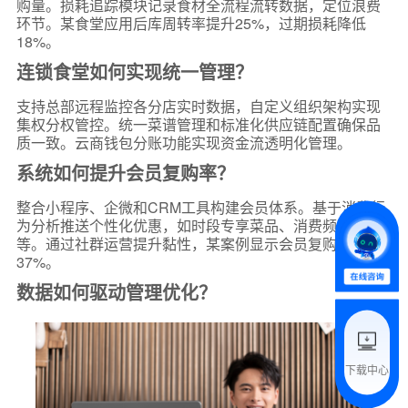
购量。损耗追踪模块记录食材全流程流转数据，定位浪费
环节。某食堂应用后库周转率提升25%，过期损耗降低
18%。
连锁食堂如何实现统一管理？
*
联系方式
支持总部远程监控各分店实时数据，自定义组织架构实现
集权分权管控。统一菜谱管理和标准化供应链配置确保品
+86
质一致。云商钱包分账功能实现资金流透明化管理。
系统如何提升会员复购率？
*
所属业态
整合小程序、企微和CRM工具构建会员体系。基于消费行
为分析推送个性化优惠，如时段专享菜品、消费频次折扣
*
我的姓名
等。通过社群运营提升黏性，某案例显示会员复购率提升
37%。
数据如何驱动管理优化？
附加留言
下载中心
预约试用