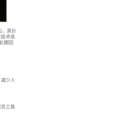
石，其价
着技术迭
长期回
，减少人
保员工易