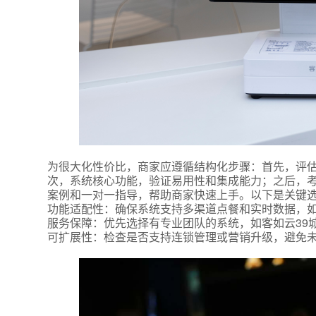
*
联系方
为很大化性价比，商家应遵循结构化步骤：首先，评
+86
次，系统核心功能，验证易用性和集成能力；之后，
案例和一对一指导，帮助商家快速上手。以下是关键
功能适配性：确保系统支持多渠道点餐和实时数据，如
*
所属业
服务保障：优先选择有专业团队的系统，如客如云39
可扩展性：检查是否支持连锁管理或营销升级，避免
*
我的姓