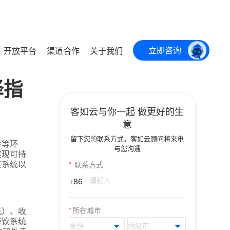
立即咨询
开放平台
渠道合作
关于我们
择指
客如云与你一起 做更好的生
意
留下您的联系方式，客如云顾问将来电
库等环
与您沟通
实现可持
其系统以
*
联系方式
+86
机）、收
*
所在城市
餐饮系统