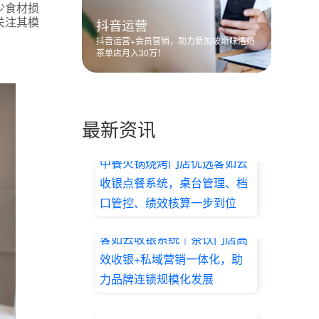
少食材损
关注其模
抖音运营
抖音运营+会员营销，助力新加坡斯味洛奶
茶单店月入30万！
最新资讯
中餐火锅烧烤门店优选客如云
收银点餐系统，桌台管理、档
口管控、绩效核算一步到位
2026.07.17
客如云收银系统｜茶饮门店高
效收银+私域营销一体化，助
力品牌连锁规模化发展
2026.07.17