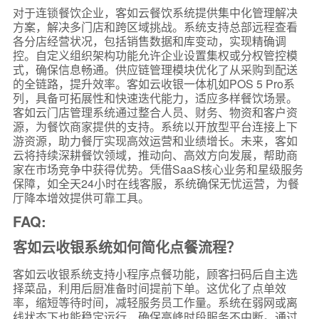
对于连锁餐饮企业，客如云餐饮系统提供集中化管理解决
方案，解决多门店和跨区域挑战。系统支持总部远程查看
各分店经营状况，包括销售数据和库变动，实现精确调
控。自定义组织架构功能允许企业设置集权或分权管控模
式，确保信息畅通。供应链管理模块优化了从采购到配送
的全链路，提升效率。客如云收银一体机如POS 5 Pro系
列，具备可拓展性和快速迭代能力，适应多样餐饮场景。
客如云门店管理系统通过整合人员、财务、物资和客户资
源，为餐饮商家提供的支持。系统以开放型平台连接上下
游资源，助力餐厅实现高效运营和业绩增长。未来，客如
云将持续深耕餐饮领域，推动向、高效方向发展，帮助商
家在市场竞争中获得优势。凭借SaaS核心业务和星级服务
保障，如全天24小时在线客服，系统确保无忧运营，为餐
厅降本增效提供可靠工具。
FAQ:
客如云收银系统如何简化点餐流程？
客如云收银系统支持小程序点餐功能，顾客扫码后自主选
择菜品，利用后厨准备时间提前下单。这优化了点单效
率，缩短等待时间，减轻服务员工作量。系统在弱网或离
线状态下也能稳定运行，确保高峰时段服务不中断。通过