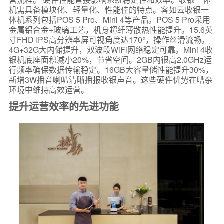
机需具备模块化、轻量化、性能佳的特点。客如云收银一
体机系列包括POS 5 Pro、Mini 4等产品。POS 5 Pro采用
金属铝合金+玻璃工艺，机身超纤薄散热性能提升。15.6英
寸FHD IPS高分辨率屏可视角度达170°，操作丝滑流畅。
4G+32G大内储提升，双波段WiFi网络稳定可靠。Mini 4收
银机底座面积减小20%，节省空间。2GB内很高2.0GHz运
行频率确保数据传输稳定。16GB大容量储性能提升30%，
新增3W播音喇叭清晰播报收银声音。这些硬件优势在嘈杂
环境中维持高效运营。
提升运营效率的先进功能