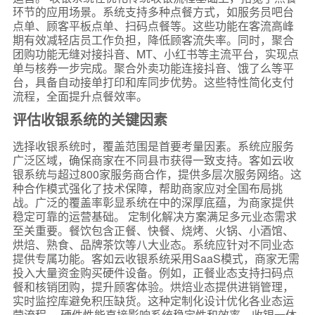
环节的应用场景。系统支持多种点餐方式，如服务员吧台
点单、顾客平板点单、扫码点餐等。这些功能在客流高峰
期有效减轻店员工作负担，降低顾客流失率。同时，聚合
团购功能无缝对接抖音、MT、小红书等主流平台，实现点
单与核券一步完成。聚合外卖功能连接抖音、饿了么等平
台，具备自动接单打印和库同步优势。这些特性简化支付
流程，全面提升点餐效率。
评估收银系统的关键因素
选择收银系统时，覆盖范围是首要考量因素。系统应服务
广泛区域，确保商家在不同县市获得一致支持。客如云收
银系统与超过800家服务商合作，提供多层次服务网络。这
种合作模式强化了技术保障，帮助商家应对全国布局挑
战。广泛的覆盖率彰显系统在中的深厚底蕴，为商家提供
稳定可靠的运营基础。 定制化解决方案满足多元业态需求
至关重要。餐饮包含正餐、快餐、烧烤、火锅、小酒馆、
烘焙、熟食、品牌茶饮等八大业态。系统应针对不同业态
提供专属功能。客如云收银系统采用SaaS模式，商家无需
投入大量资金购买硬件设备。例如，正餐业态支持扫码点
餐和核销团购，提升顾客体验。烘焙业态提供进销管理，
实时监控库避免积压缺货。这种定制化设计优化各业态运
营流程。 硬件性能直接影响系统稳定性和效率。收银一体