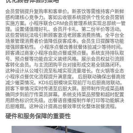
会员营销提升复购率和客单价。新茶饮等需维持客户新鲜
感构建核心竞争力。客如云收银系统提供个性化会员营销
实施方案。小程序联合CRM会员管理系统实现总部统一管
理。设置储值赠好礼、会员开卡礼、第二份半价等活动。
这些营销玩法吸引新顾客激活老顾客消费热情。全平台全
场景管理消费者价值降低获客成本。会员生日提醒等功能
增强顾客粘性。 小程序点餐改善就餐体验减少等待时间。
顾客通过商家小程序自助点餐或预点餐。系统支持排队取
号、预点餐等功能自定义装修风格。展示会员权益引流顾
客转化会员。与主流团购平台对接形成交易全链路闭环。
这种设计从公域引流至私域实现流量增长。在火锅等业态
小程序点餐优化流程提升满意度。 后厨联动确保出餐高效
减少催菜情况。KDS后厨模块实现前厅与后厨高效联动。
顾客下单情况实时传递至后厨大屏。厨师制作完成菜品精
确同步到前厅传菜员屏幕。系统支持菜品预警和超时配置
用颜色标识优先级。出餐语音播报制作单打印等功能解决
后厨难题。这种设计提高出餐效率优化整体就餐流程。
硬件和服务保障的重要性