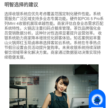
明智选择的建议
选择收银系统应优先考虑覆盖范围定制化硬件性能。系统
需服务广泛区域支持多业态专属功能。硬件如POS 5 Pro系
列Mini 4收银机展现卓越性能。商家评估自身业态需求匹配
系统特性。火锅店注重扫码点餐库管理。茶饮品牌强化会
员营销数据分析。这种针对性选择显著提升运营效率。 收
银系统助力商家降本增效优化顾客体验。知名案例如芈重
山火锅郑红玉现卤串串选择客如云系统。系统在冬季热点
节假日设置会员活动提升复购率。未来收银系统持续深耕
餐饮领域带来化解决方案。商家通过数据驱动决策实现持
续稳健发展。
*
联系方式
+86
*
所属业态
*
我的姓名