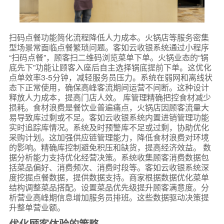
扫码点餐功能简化流程降低人力成本。火锅店等服务密集
型场景常面临点餐繁琐问题。客如云收银系统通过小程序
“扫码点餐”，顾客扫二维码浏览菜单下单。火锅业态的“锅
底先下”功能让顾客入座后自主选择锅底提前下单。这优化
点单效率3-5分钟，减轻服务员压力。系统在弱网和离线状
态下正常使用，确保高峰客流期间运营不间断。这种设计
释放人力成本，提高门店人效。 库管理精确把控食材减少
损耗。食材浪费是餐饮业普遍痛点，火锅店因顾客流量大
易导致库过剩或不足。客如云收银系统内置进销管理功能
实时追踪库情况。系统及时预警库不足或过剩，协助优化
采购计划。这加强供应链管理能力，降低食材浪费对环境
的影响。精确库控制避免积压和缺货，提高经济效益。 数
据分析能力支持优化经营决策。系统收集顾客消费数据包
括菜品偏好、消费频次、消费时段等。客如云收银系统深
度挖掘点餐数据，提供数据支持。商家根据数据优化菜单
结构调整菜品搭配。设置菜品优先级提升顾客满意度。分
析营业高峰期信息增加服务员排班。这些数据驱动决策提
升整单营业额。
优化顾客体验的策略