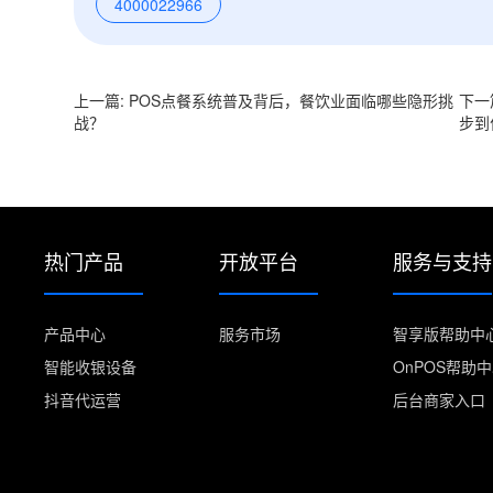
4000022966
上一篇: POS点餐系统普及背后，餐饮业面临哪些隐形挑
下一
战？
步到
热门产品
开放平台
服务与支持
产品中心
服务市场
智享版帮助中
智能收银设备
OnPOS帮助
抖音代运营
后台商家入口