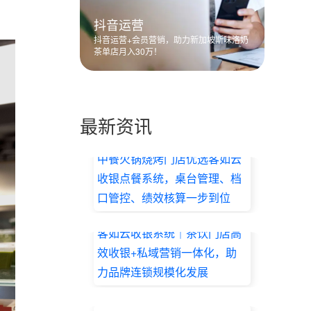
抖音运营
抖音运营+会员营销，助力新加坡斯味洛奶
茶单店月入30万！
最新资讯
中餐火锅烧烤门店优选客如云
收银点餐系统，桌台管理、档
口管控、绩效核算一步到位
2026.07.17
客如云收银系统｜茶饮门店高
效收银+私域营销一体化，助
力品牌连锁规模化发展
2026.07.17