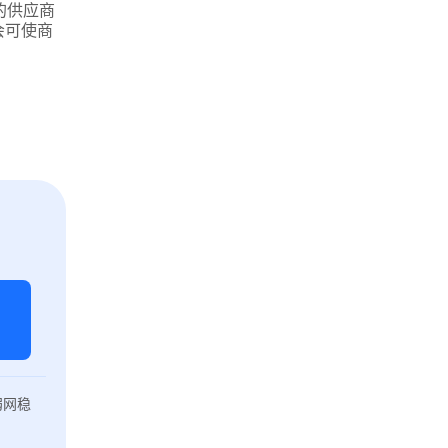
的供应商
会可使商
弱网稳