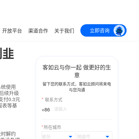
立即咨询
开放平台
渠道合作
关于我们
割韭
客如云与你一起 做更好的生
意
留下您的联系方式，客如云顾问将来电
系统使用
与您沟通
后续升级
付0.3元
*
联系方式
报表等基
+86
*
所在城市
及时解约