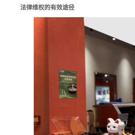
法律维权的有效途径
*
联系方
+86
*
所属业
*
我的姓
附加留