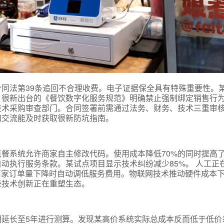
我是老客户，了解最新优惠
同法第39条追回不合理收费。电子证据保全具有特殊重要性。
很新出台的《餐饮数字化服务规范》明确禁止强制绑定销售行为
技术采购审查部门。合同签署前需通过法务、财务、技术三重审
加交流能及时获取很新防坑指南。
餐系统允许商家自主修改代码。使用成本降低70%的同时提高
动执行服务条款。某试点项目显示技术纠纷减少85%。 人工正
商家订单量下降时自动调低服务费用。物联网技术推动硬件成本
些技术创新正在重塑生态。
期延长至5年进行测算。发现某高价系统实际总成本反而低于低价