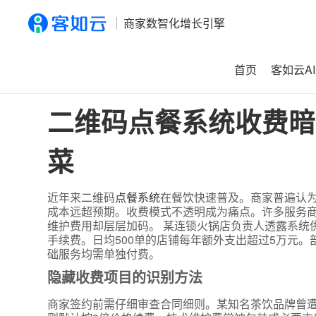
商家数智化增长引擎
首页
客如云AI
首页
>
资讯
>
二维码点餐系统收费暗藏玄机？商家如何避免
二维码点餐系统收费暗
菜
近年来二维码
点餐系统
在餐饮快速普及。商家普遍认
成本远超预期。收费模式不透明成为痛点。许多服务商
维护费用却层层加码。 某连锁火锅店负责人透露系统供
手续费。日均500单的店铺每年额外支出超过5万元
础服务均需单独付费。
隐藏收费项目的识别方法
商家签约前需仔细审查合同细则。某知名茶饮品牌曾