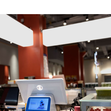
式
态
名
言
预约试用