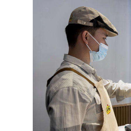
*
联系方
+86
*
所属业
*
我的姓
附加留