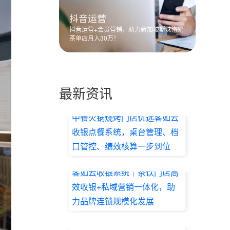
抖音运营
抖音运营+会员营销，助力新加坡斯味洛奶
茶单店月入30万！
最新资讯
中餐火锅烧烤门店优选客如云
收银点餐系统，桌台管理、档
口管控、绩效核算一步到位
2026.07.17
客如云收银系统｜茶饮门店高
效收银+私域营销一体化，助
力品牌连锁规模化发展
2026.07.17