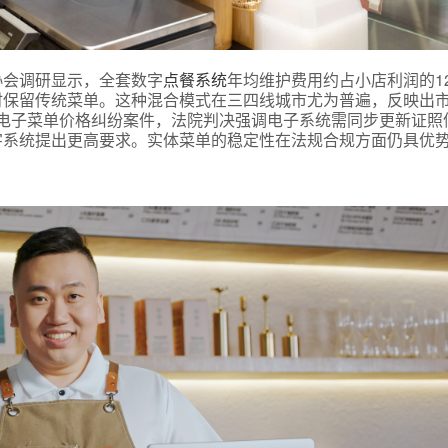
预约试用
协会调研显示，全套数字
点餐系统
年均维护费用约占小店利润的1
时保留传统菜单。这种混合模式在三四线城市尤为普遍，反映出
发生电子菜单价格纠纷案件，法院判决强调电子系统需同步更新证照
我是老客户，了解最新优惠
字系统提出更高要求。实体菜单的稳定性在法规合规方面仍具优