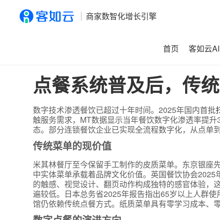
商家数智化增长引擎
首页
客如云AI
首页
>
资讯
>
点餐系统普及后，传统菜单会消失吗？
点餐系统普及后，传统
数字技术渗透餐饮已超过十年时间。2025年国内首批
触服务需求，MT数据显示当年餐饮数字化渗透率提升
态。部分连锁餐饮企业已实现全流程数字化，从点单
传统菜单的现价值
米其林餐厅至今保留手工制作的皮质菜单。东京银座
中实体菜单承载着品牌文化价值。英国餐饮协会202
的触感、视觉设计、翻页动作构成独特的感官体验，这
遍较低。日本总务省2025年报告指出65岁以上人群
馆仍依赖传统点餐方式。纸质菜单具有零学习成本、
数字点餐的演进方向