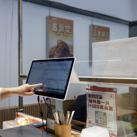
式
态
名
言