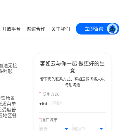
立即咨询
开放平台
渠道合作
关于我们
客如云与你一起 做更好的生
加速无接
意
多种形
留下您的联系方式，客如云顾问将来电
与您沟通
*
联系方式
餐饮场景
+86
纸质菜单
接受度普
远地区餐
*
所在城市