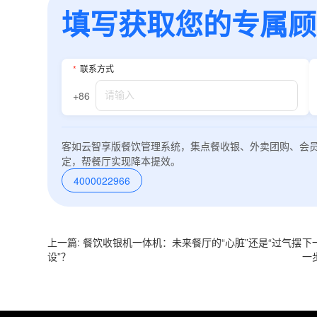
填写获取您的专属顾问
*
联系方式
+86
客如云智享版餐饮管理系统，集点餐收银、外卖团购、会
定，帮餐厅实现降本提效。
4000022966
上一篇: 餐饮收银机一体机：未来餐厅的“心脏”还是“过气摆
下
设”？
一