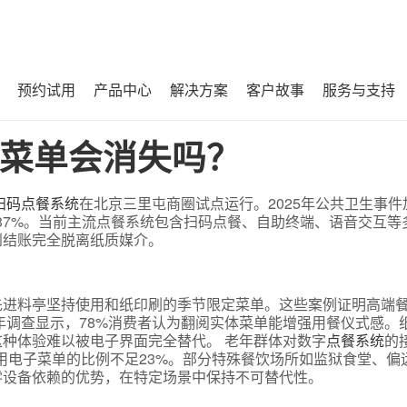
预约试用
产品中心
解决方案
客户故事
服务与支持
菜单会消失吗？
扫码点餐系统
在北京三里屯商圈试点运行。2025年公共卫生事件
37%。当前主流点餐系统包含扫码点餐、自助终端、语音交互等
到结账完全脱离纸质媒介。
先进料亭坚持使用和纸印刷的季节限定菜单。这些案例证明高端
5年调查显示，78%消费者认为翻阅实体菜单能增强用餐仪式感。
种体验难以被电子界面完全替代。 老年群体对数字
点餐系统
的
使用电子菜单的比例不足23%。部分特殊餐饮场所如监狱食堂、偏
零设备依赖的优势，在特定场景中保持不可替代性。