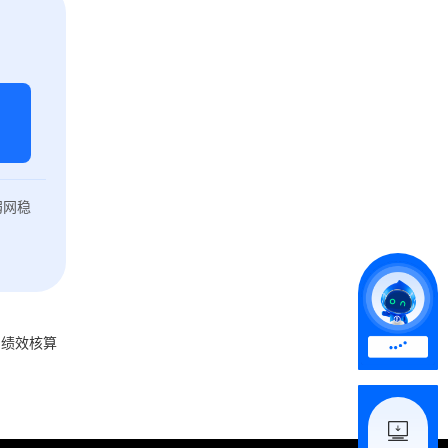
弱网稳
、绩效核算