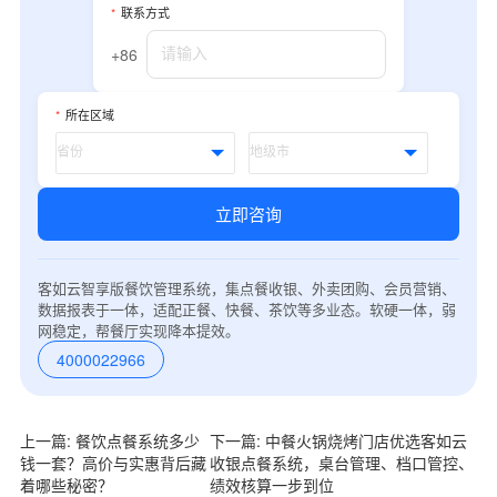
我是老客户，了解最新优惠
*
联系方式
+86
*
所在区域
立即咨询
客如云智享版餐饮管理系统，集点餐收银、外卖团购、会员营销、
数据报表于一体，适配正餐、快餐、茶饮等多业态。软硬一体，弱
网稳定，帮餐厅实现降本提效。
4000022966
上一篇: 餐饮点餐系统多少
下一篇: 中餐火锅烧烤门店优选客如云
钱一套？高价与实惠背后藏
收银点餐系统，桌台管理、档口管控、
着哪些秘密？
绩效核算一步到位