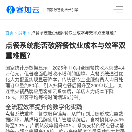
商家数智化增长引擎
首页
>
资讯
>
点餐系统能否破解餐饮业成本与效率双重难题？
点餐系统能否破解餐饮业成本与效率双
重难题？
国家统计局数据显示，2025年110月全国餐饮收入突破4.4
万亿元，但普遍面临增收不增利的困境。
点餐系统
通过优
化人力配置实现显著降本，传统餐饮企业服务员人均日处
理订单量约80单，引入扫码点餐后提升至200单以上。某
连锁火锅品牌应用客如云系统后，单店人力成本下降
18%，顾客平均等待时间缩短5分钟。
全流程效率提升的数字化实践
点餐系统
重构了餐饮服务链条，从前厅到后厨形成完整数
据闭环。某烘焙品牌使用库管理系统后，食材损耗率从8%
降至3.2%，库周转效率提升40%。系统支持的预点餐功能
使午市翻台率提高1.8倍，晚市高峰期客流量承载能力增强