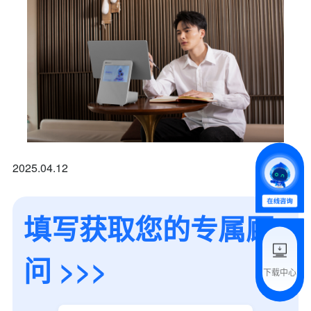
*
联系方式
+86
*
所属业态
2025.04.12
*
我的姓名
填写获取您的专属顾
附加留言
问 >>>
下载中心
预约试用