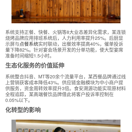
系统支持正餐、快餐、火锅等8大业态差异化需求，某连锁
烧烤品牌应用排班系统后，人力利用率提升25%。后厨显
示屏与
点餐系统
实时联动，出餐效率提高40%，催单投诉
量下降82%。针对宴会场景开发的分单功能，使大型宴席
准备时间缩短1.5小时。
生态化服务的价值延伸
系统整合抖音、MT等20余个流量平台，某西餐品牌通过线
上营销获客成本降低43%。供应链金融模块为中小商户提
供服务，资金周转效率提升3倍。食安溯源功能实现原材料
全程追踪，某高端餐饮品牌借此将客户投诉率控制在
0.05%以下。
化转型的影响