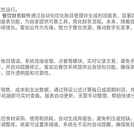
无忧运行。
。
餐饮财务软件
通过自动化优化账目管理并生成利润报表，显著
和报表功能，为商家提供可靠工具，简化财务流程。未来，随着
持续增长。客如云作为先锋，致力于整合资源，推动数字化变革
式
少账目错误。系统连接收银、点餐等模块，实时记录交易，避免
符，并自动提醒修正。客如云餐饮系统提供云商钱包功能，确保
态
目，提升透明度和可靠性。
合销售、成本和支出数据，通过预设公式计算每日或周期利润，
名
手机端即可实时查看。报表自动更新，无需手动整理，帮助快速
言
监控食材采购、使用和损耗，自动生成库报告，避免积压或短缺
势调整库。商家可设置库阈值，系统在不足时自动提醒，确保账