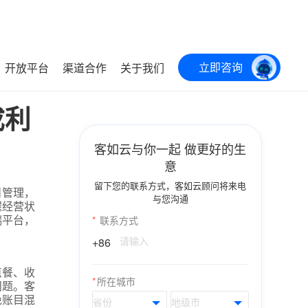
立即咨询
开放平台
渠道合作
关于我们
成利
客如云与你一起 做更好的生
意
留下您的联系方式，客如云顾问将来电
目管理，
与您沟通
握经营状
端平台，
*
联系方式
+86
点餐、收
*
所在城市
问题。客
免账目混