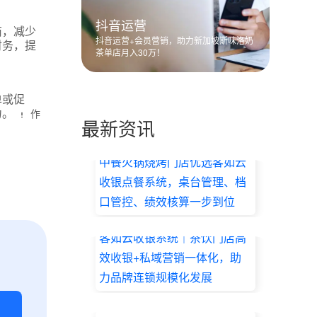
抖音运营
商，减少
抖音运营+会员营销，助力新加坡斯味洛奶
财务，提
茶单店月入30万！
单或促
力。
作
最新资讯
中餐火锅烧烤门店优选客如云
收银点餐系统，桌台管理、档
口管控、绩效核算一步到位
2026.07.17
客如云收银系统｜茶饮门店高
效收银+私域营销一体化，助
力品牌连锁规模化发展
2026.07.17