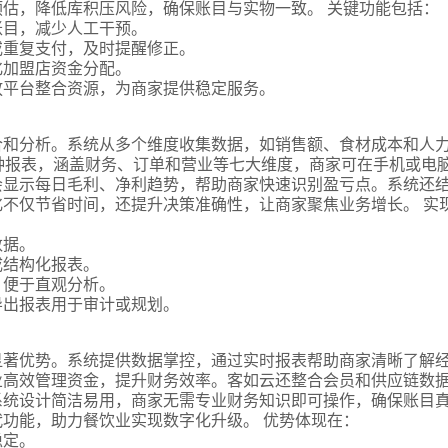
估，降低库积压风险，确保账目与实物一致。 关键功能包括：
账目，减少人工干预。
或重复支付，及时提醒修正。
化加盟店资金分配。
放平台整合资源，为商家提供稳定服务。
合和分析。系统从多个维度收集数据，如销售额、食材成本和人
种报表，涵盖财务、订单和营业等七大维度，商家可在手机或电
会显示每日毛利、净利趋势，帮助商家快速识别盈亏点。系统还
不仅节省时间，还提升决策准确性，让商家聚焦业务增长。 实
数据。
成结构化报表。
，便于直观分析。
导出报表用于审计或规划。
显著优势。系统提供数据掌控，通过实时报表帮助商家清晰了解
业高效管理资金，提升财务效率。客如云还整合会员和供应链数
系统设计简洁易用，商家无需专业财务知识即可操作，确保账目
功能，助力餐饮业实现数字化升级。 优势体现在：
稳定。