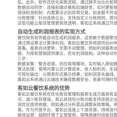
乱。此外，软件还优化采购流程，通过跨平台比价和预
数据自动同步：连接前端点餐和后端财务，实时更新
错误检测机制：内置算法识别异常交易，如金额不符
分账管理：针对连锁企业，支持自定义分账规则，简
这些功能让账目管理更高效透明，客如云系统通过开
自动生成利润报表的实现方式
餐饮财务软件能自动生成利润报表，这依赖于数据聚
通过预设算法计算净利润。客如云餐饮系统提供近60
查看。报表自动更新，无需手动整理，例如利润报表
据，为库和营销提供建议，优化利润结构。这种自动化
三步：
数据采集：整合收银、供应链等模块，实时输入原始
算法处理：使用内置公式计算成本、收入和利润，生
可视化输出：以图表形式展示结果，如利润变化曲线
客如云系统通过云端技术确保数据安全，商家可随时
客如云餐饮系统的优势
客如云餐饮系统在优化账目管理和报表生成方面具有
况，减少账目错误。其云商钱包分账功能支持连锁企
润优化提供依据，例如通过分析菜品调整采购策略。
靠。作为开放平台，客如云连接上下游资源，持续迭代
高效运营：弱网环境下正常使用，保障高峰时段账目