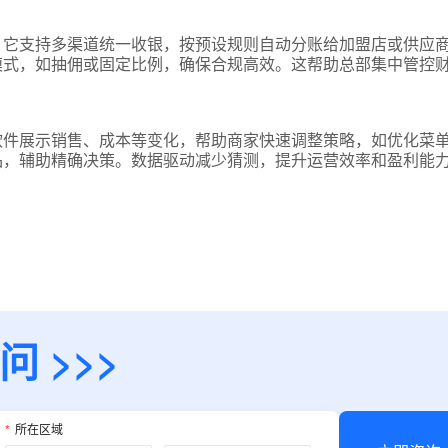
预约试用
。它支持多渠道统一收银，按预设规则自动分账给加盟店或供应
模式，如抽佣或固定比例，确保合规高效。这帮助总部集中管控
我是老客户，了解最新优惠
软件展示销售、成本等变化，帮助商家快速调整策略，如优化菜
品，辅助精确决策。数据驱动减少猜测，提升运营效率和盈利能
 >>>
*
所在区域