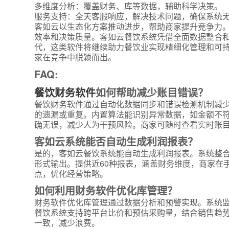
多维度分析：覆盖财务、库等数据，辅助科学决策。
服务支持：全天客服响应，解决技术问题，确保系统
客如云以生态化方案推动进步，帮助商家提升竞争力
效率和决策质量。客如云餐饮系统凭借全面数据整合
代，这类软件将继续助力餐饮业实现精细化管理和可
家在竞争中脱颖而出。
FAQ:
*
联系方
餐饮财务软件
如何帮助减少账目错误？
+86
餐饮财务软件通过自动化数据同步和错误检测机制减
的遗漏或重复。内置算法能识别异常数据，如金额不
*
所属业
确无误，减少人为干预风险。商家可随时查看实时账
客如云系统能否自动生成利润报表？
是的，客如云餐饮系统能自动生成利润报表。系统整
*
我的姓
形式输出。提供近60种报表，涵盖财务维度，商家在
点，优化经营策略。
如何利用财务软件优化库管理？
附加留
财务软件优化库管理通过数据分析和预警实现。系统
餐饮系统支持跨平台比价和预估采购量，结合销售趋
一致，减少浪费。