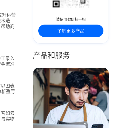
提升运营
请使用微信扫一扫
技术迭
，帮助商
了解更多产品
产品和服务
手工录入
资金流准
并以图表
分析盈亏
。客如云
目与实物