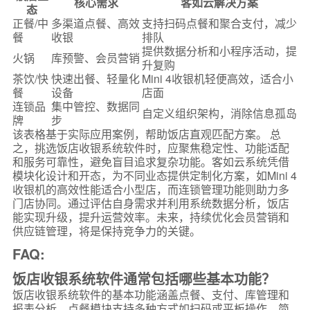
核心需求
客如云解决方案
态
正餐/中
多渠道点餐、高效
支持扫码点餐和聚合支付，减少
餐
收银
排队
提供数据分析和小程序活动，提
火锅
库预警、会员营销
升复购
茶饮/快
快速出餐、轻量化
Mini 4收银机轻便高效，适合小
餐
设备
店面
连锁品
集中管控、数据同
自定义组织架构，消除信息孤岛
牌
步
该表格基于实际应用案例，帮助饭店直观匹配方案。 总
之，挑选饭店收银系统软件时，应聚焦稳定性、功能适配
和服务可靠性，避免盲目追求复杂功能。客如云系统凭借
模块化设计和开态，为不同业态提供定制化方案，如Mini 4
收银机的高效性能适合小型店，而连锁管理功能则助力多
门店协同。通过评估自身需求并利用系统数据分析，饭店
能实现升级，提升运营效率。未来，持续优化会员营销和
供应链管理，将是保持竞争力的关键。
FAQ:
饭店收银系统软件通常包括哪些基本功能？
饭店收银系统软件的基本功能涵盖点餐、支付、库管理和
报表分析。点餐模块支持多种方式如扫码或平板操作，简