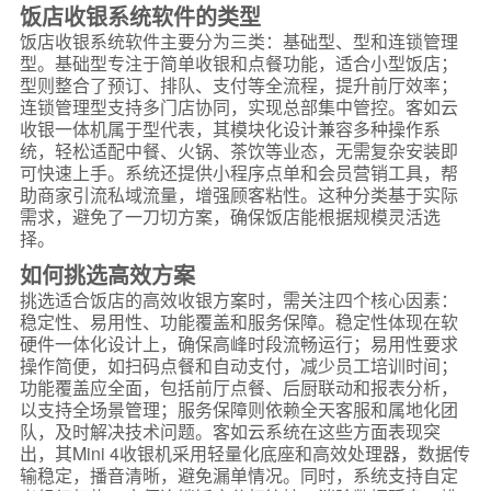
饭店收银系统软件的类型
饭店收银系统软件主要分为三类：基础型、型和连锁管理
型。基础型专注于简单收银和点餐功能，适合小型饭店；
型则整合了预订、排队、支付等全流程，提升前厅效率；
连锁管理型支持多门店协同，实现总部集中管控。客如云
收银一体机属于型代表，其模块化设计兼容多种操作系
统，轻松适配中餐、火锅、茶饮等业态，无需复杂安装即
可快速上手。系统还提供小程序点单和会员营销工具，帮
助商家引流私域流量，增强顾客粘性。这种分类基于实际
需求，避免了一刀切方案，确保饭店能根据规模灵活选
择。
如何挑选高效方案
挑选适合饭店的高效收银方案时，需关注四个核心因素：
稳定性、易用性、功能覆盖和服务保障。稳定性体现在软
硬件一体化设计上，确保高峰时段流畅运行；易用性要求
操作简便，如扫码点餐和自动支付，减少员工培训时间；
功能覆盖应全面，包括前厅点餐、后厨联动和报表分析，
以支持全场景管理；服务保障则依赖全天客服和属地化团
队，及时解决技术问题。客如云系统在这些方面表现突
出，其Mini 4收银机采用轻量化底座和高效处理器，数据传
输稳定，播音清晰，避免漏单情况。同时，系统支持自定