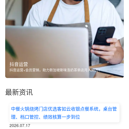
抖音运营
抖音运营+会员营销，助力新加坡斯味洛奶茶单店月入30万！
最新资讯
中餐火锅烧烤门店优选客如云收银点餐系统，桌台管
理、档口管控、绩效核算一步到位
2026.07.17