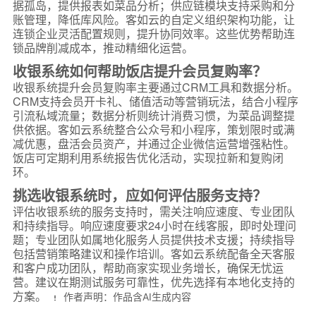
据孤岛，提供报表如菜品分析；供应链模块支持采购和分
账管理，降低库风险。客如云的自定义组织架构功能，让
连锁企业灵活配置规则，提升协同效率。这些优势帮助连
锁品牌削减成本，推动精细化运营。
收银系统如何帮助饭店提升会员复购率？
收银系统提升会员复购率主要通过CRM工具和数据分析。
CRM支持会员开卡礼、储值活动等营销玩法，结合小程序
引流私域流量；数据分析则统计消费习惯，为菜品调整提
供依据。客如云系统整合公众号和小程序，策划限时或满
减优惠，盘活会员资产，并通过企业微信运营增强粘性。
饭店可定期利用系统报告优化活动，实现拉新和复购闭
环。
挑选收银系统时，应如何评估服务支持？
评估收银系统的服务支持时，需关注响应速度、专业团队
和持续指导。响应速度要求24小时在线客服，即时处理问
题；专业团队如属地化服务人员提供技术支援；持续指导
包括营销策略建议和操作培训。客如云系统配备全天客服
和客户成功团队，帮助商家实现业务增长，确保无忧运
营。建议在期测试服务可靠性，优先选择有本地化支持的
方案。
作者声明：作品含AI生成内容
*
联系方式