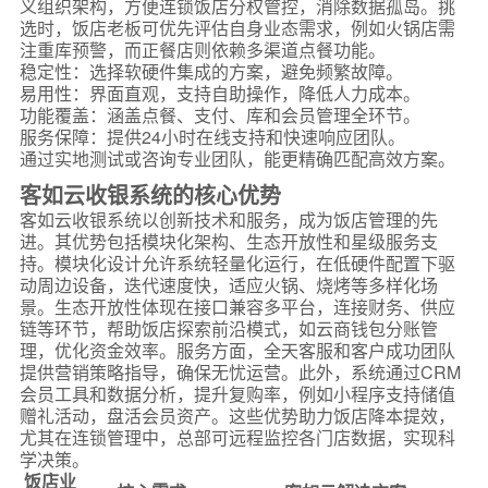
义组织架构，方便连锁饭店分权管控，消除数据孤岛。挑
选时，饭店老板可优先评估自身业态需求，例如火锅店需
注重库预警，而正餐店则依赖多渠道点餐功能。
稳定性：选择软硬件集成的方案，避免频繁故障。
易用性：界面直观，支持自助操作，降低人力成本。
功能覆盖：涵盖点餐、支付、库和会员管理全环节。
服务保障：提供24小时在线支持和快速响应团队。
通过实地测试或咨询专业团队，能更精确匹配高效方案。
客如云收银系统的核心优势
客如云收银系统以创新技术和服务，成为饭店管理的先
进。其优势包括模块化架构、生态开放性和星级服务支
持。模块化设计允许系统轻量化运行，在低硬件配置下驱
动周边设备，迭代速度快，适应火锅、烧烤等多样化场
景。生态开放性体现在接口兼容多平台，连接财务、供应
链等环节，帮助饭店探索前沿模式，如云商钱包分账管
理，优化资金效率。服务方面，全天客服和客户成功团队
提供营销策略指导，确保无忧运营。此外，系统通过CRM
会员工具和数据分析，提升复购率，例如小程序支持储值
赠礼活动，盘活会员资产。这些优势助力饭店降本提效，
尤其在连锁管理中，总部可远程监控各门店数据，实现科
学决策。
饭店业