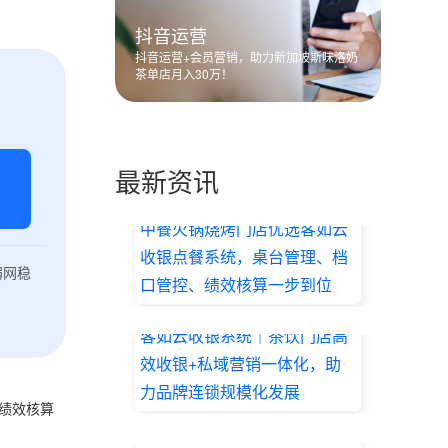
抖音运营
抖音运营+会员营销，助力新加坡斯味洛奶
茶单店月入30万！
最新资讯
中餐火锅烧烤门店优选客如云
收银点餐系统，桌台管理、档
弱网稳
口管控、绩效核算一步到位
2026.07.17
客如云收银系统｜茶饮门店高
效收银+私域营销一体化，助
力品牌连锁规模化发展
、绩效核算
2026.07.17