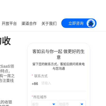
立即咨询
开放平台
渠道合作
关于我们
的收
客如云与你一起 做更好的生
意
留下您的联系方式，客如云顾问将来电
aaS领
与您沟通
的特点，
有一席之
*
联系方式
合注重线
+86
*
所在城市
化的收银