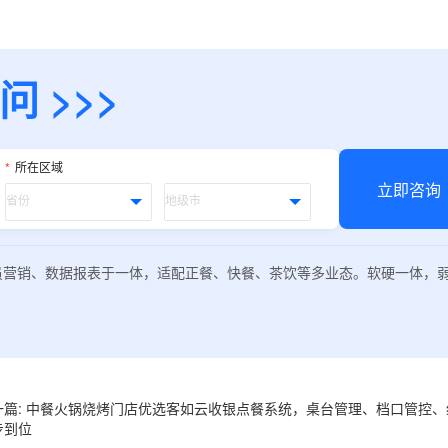
预约试用
 >>>
我是老客户，了解最新优惠
*
所在区域
立即咨询
员营销、数据报表于一体，适配正餐、快餐、茶饮等多业态。软硬一体，
一篇: 中餐火锅烧烤门店优选客如云收银点餐系统，桌台管理、档口管控
步到位