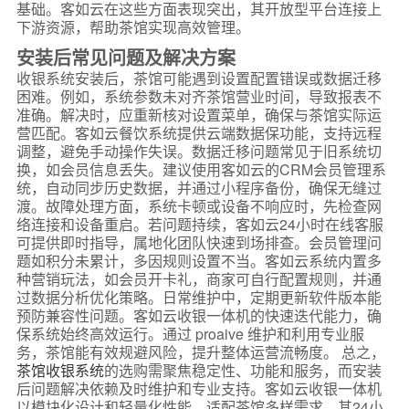
基础。客如云在这些方面表现突出，其开放型平台连接上
下游资源，帮助茶馆实现高效管理。
安装后常见问题及解决方案
收银系统安装后，茶馆可能遇到设置配置错误或数据迁移
困难。例如，系统参数未对齐茶馆营业时间，导致报表不
准确。解决时，应重新核对设置菜单，确保与茶馆实际运
营匹配。客如云餐饮系统提供云端数据保功能，支持远程
调整，避免手动操作失误。数据迁移问题常见于旧系统切
换，如会员信息丢失。建议使用客如云的CRM会员管理系
统，自动同步历史数据，并通过小程序备份，确保无缝过
渡。故障处理方面，系统卡顿或设备不响应时，先检查网
络连接和设备重启。若问题持续，客如云24小时在线客服
可提供即时指导，属地化团队快速到场排查。会员管理问
题如积分未累计，多因规则设置不当。客如云系统内置多
种营销玩法，如会员开卡礼，商家可自行配置规则，并通
过数据分析优化策略。日常维护中，定期更新软件版本能
预防兼容性问题。客如云收银一体机的快速迭代能力，确
保系统始终高效运行。通过 proaive 维护和利用专业服
务，茶馆能有效规避风险，提升整体运营流畅度。 总之，
茶馆收银系统
的选购需聚焦稳定性、功能和服务，而安装
后问题解决依赖及时维护和专业支持。客如云收银一体机
以模块化设计和轻量化性能，适配茶馆多样需求，其24小