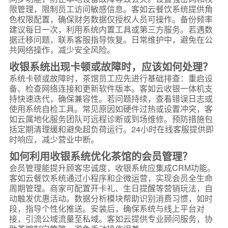
限管理，限制员工访问敏感信息。客如云餐饮系统提供角
色权限配置，确保财务数据仅授权人员可操作。备份频率
建议每日一次，利用系统内置工具或第三方服务。若遇数
据迁移问题，联系客服指导恢复。日常维护中，避免在公
共网络操作，减少安全风险。
收银系统出现卡顿或故障时，应该如何处理？
系统卡顿或故障时，茶馆员工应先进行基础排查：重启设
备、检查网络连接和更新软件版本。客如云收银一体机支
持快速迭代，确保兼容性。若问题持续，查看错误日志或
使用系统自检工具。常见原因如硬件过热或设置冲突，客
如云属地化服务团队可远程诊断或到场维修。预防措施包
括定期清理缓和避免超负荷运行。24小时在线客服提供即
时响应，减少营业中断。
如何利用收银系统优化茶馆的会员管理？
会员管理能提升顾客忠诚度，收银系统应集成CRM功能。
客如云餐饮系统通过小程序和企微运营，实现会员全生命
周期管理。商家可配置开卡礼、生日提醒等营销玩法，自
动触发优惠活动。数据分析模块帮助识别消费习惯，如时
段，指导个性化推送。安装后，确保系统与线上平台对
接，引流公域流量至私域。客如云提供专业顾问服务，协