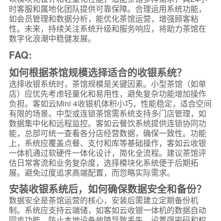
时客服和属地化团队提供可靠保障。合理运用系统功能，
如会员管理和数据分析，能优化茶馆运营，增强顾客粘
性。未来，持续关注系统升级和服务响应，将助力茶馆在
数字化浪潮中稳健发展。
FAQ:
如何根据茶馆规模选择适合的收银系统？
选择收银系统时，茶馆规模是关键因素。小型茶馆（如单
店）应优先考虑轻量化和易用性，避免复杂功能增加操作
负担。客如云Mini 4收银机体积小巧，性能稳定，适合空间
有限的场景。中型或连锁茶馆需系统支持多门店管理，如
数据集中化和远程监控。客如云餐饮系统提供连锁协同功
能，总部可统一查看各分店经营数据，确保一致性。功能
上，系统应覆盖点餐、支付和库等基础操作，客如云收银
一体机通过软硬件一体化设计，简化全流程。建议茶馆评
估日常客流和业务复杂度，选择模块化系统便于后期拓
展。避免过度追求高端配置，而忽略实际需求。
安装收银系统后，如何确保数据安全和备份？
数据安全是茶馆运营的核心，安装后需建立定期备份机
制。系统应支持云端储，如客如云收银一体机的数据自动
同步功能，防止本地设备故障导致丢失。设置强密码和权