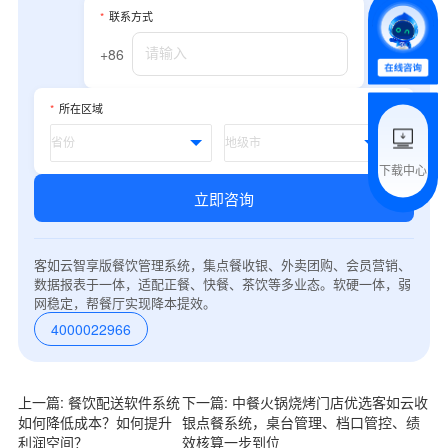
*
联系方式
*
我的姓名
+86
附加留言
*
所在区域
下载中心
预约试用
立即咨询
我是老客户，了解最新优惠
客如云智享版餐饮管理系统，集点餐收银、外卖团购、会员营销、
数据报表于一体，适配正餐、快餐、茶饮等多业态。软硬一体，弱
网稳定，帮餐厅实现降本提效。
4000022966
上一篇: 餐饮配送软件系统
下一篇: 中餐火锅烧烤门店优选客如云收
如何降低成本？如何提升
银点餐系统，桌台管理、档口管控、绩
利润空间？
效核算一步到位