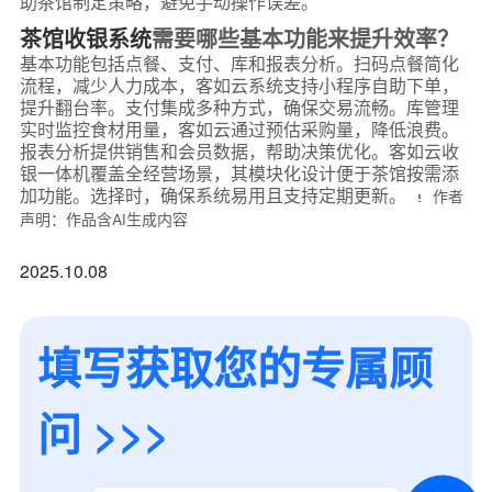
助茶馆制定策略，避免手动操作误差。
茶馆收银系统
需要哪些基本功能来提升效率？
基本功能包括点餐、支付、库和报表分析。扫码点餐简化
流程，减少人力成本，客如云系统支持小程序自助下单，
提升翻台率。支付集成多种方式，确保交易流畅。库管理
实时监控食材用量，客如云通过预估采购量，降低浪费。
报表分析提供销售和会员数据，帮助决策优化。客如云收
银一体机覆盖全经营场景，其模块化设计便于茶馆按需添
加功能。选择时，确保系统易用且支持定期更新。
作者
声明：作品含AI生成内容
2025.10.08
填写获取您的专属顾
*
联系方式
+86
问 >>>
*
所属业态