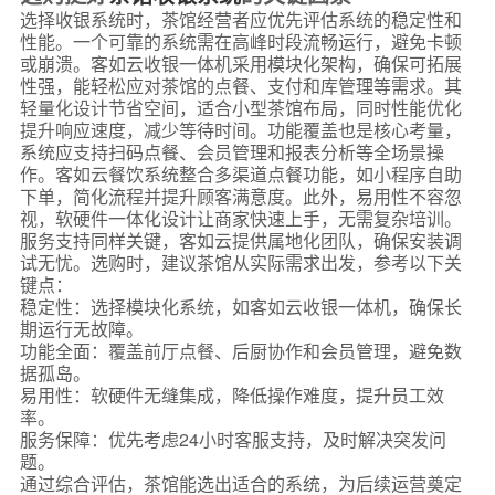
选择收银系统时，茶馆经营者应优先评估系统的稳定性和
性能。一个可靠的系统需在高峰时段流畅运行，避免卡顿
或崩溃。客如云收银一体机采用模块化架构，确保可拓展
性强，能轻松应对茶馆的点餐、支付和库管理等需求。其
轻量化设计节省空间，适合小型茶馆布局，同时性能优化
提升响应速度，减少等待时间。功能覆盖也是核心考量，
系统应支持扫码点餐、会员管理和报表分析等全场景操
作。客如云餐饮系统整合多渠道点餐功能，如小程序自助
下单，简化流程并提升顾客满意度。此外，易用性不容忽
视，软硬件一体化设计让商家快速上手，无需复杂培训。
服务支持同样关键，客如云提供属地化团队，确保安装调
试无忧。选购时，建议茶馆从实际需求出发，参考以下关
键点：
稳定性：选择模块化系统，如客如云收银一体机，确保长
期运行无故障。
功能全面：覆盖前厅点餐、后厨协作和会员管理，避免数
据孤岛。
易用性：软硬件无缝集成，降低操作难度，提升员工效
率。
服务保障：优先考虑24小时客服支持，及时解决突发问
题。
通过综合评估，茶馆能选出适合的系统，为后续运营奠定