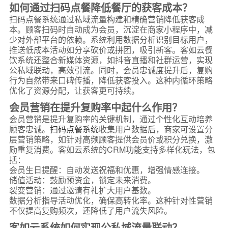
如何通过扫码点餐降低餐厅的获客成本？
扫码点餐系统通过私域流量构建和精确营销降低获客成
本。顾客扫码时自动成为会员，沉淀在商家小程序中，减
少对外部平台的依赖。系统利用数据分析识别目标用户，
推送低成本活动如分享砍价或拼团，吸引新客。客如云餐
饮系统还整合新媒体资源，如抖音直播和社群运营，实现
公私域联动，高效引流。同时，会员忠诚度提升后，复购
行为自然带来口碑传播，降低获客投入。这种内循环策略
优化了资源分配，让获客更可持续。
会员营销在提升复购率中起什么作用？
会员营销是提升复购率的关键机制，通过个性化互动培养
顾客忠诚。
扫码点餐系统
收集用户数据后，商家可设置分
层营销策略，如针对高频顾客提供会员价或积分兑换，激
励重复消费。客如云系统的CRM功能支持多样化玩法，包
括：
会员生日提醒：自动发送祝福和优惠，增强情感连接。
储值活动：鼓励预资金，锁定未来消费。
裂变营销：通过邀请有礼扩大用户基数。
数据分析指导活动优化，确保高转化率。这种针对性营销
不仅提高复购频次，还降低了用户流失风险。
客如云系统如何实现公私域流量联动？