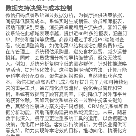
数据支持决策与成本控制
微信扫码点餐系统通过数据分析，为餐厅提供决策依据，
间接降低获客成本。系统实时生成销售、会员和库报表，
帮助商家识别菜品、消费高峰期和用户流失点。客如云餐
饮系统在此领域表现卓越，提供近60种多维报表，涵盖订
单、财务和营销等数据。商家可通过手机或PC端随时查
看，快速调整策略，如优化菜单结构或增加服务员排班。
在库管理上，系统预估采购量，避免食材浪费，减少运营
损耗。同时，会员数据分析指导精确营销，避免无效投
入。例如，系统分析复购率低的顾客群体，针对性推送唤
醒活动，提升转化效率。这种数据驱动的方法，让餐厅能
更科学地分配资源，聚焦高回报渠道，自然降低获客成
本。 微信扫码点餐系统已成为餐厅提升竞争力和可持续运
营的重要工具。通过简化点餐流程、强化会员管理和营
销，系统有效提高了顾客复购率，同时降低了对外部平台
的获客依赖。客如云餐饮系统在这一过程中扮演关键角
色，其整合性解决方案支持扫码点餐、CRM会员系统和数
据分析功能，帮助商家构建高效私域流量池。未来，随着
数字化深入，餐厅应更注重系统工具的运用，以数据驱动
决策，优化用户体验。客如云持续创新，为餐饮业提供可
靠支持，助力实现降本增效的目标，推动向化、精细化方