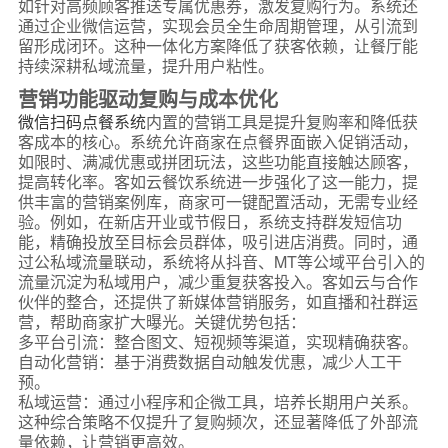
如针对高频顾客推送专属优惠券，激发复购行为。系统还
通过企业微信运营，实现会员全生命周期管理，从引流到
留形成闭环。这种一体化方案降低了获客依赖，让餐厅能
持续深耕私域流量，提升用户粘性。
营销功能驱动复购与成本优化
微信扫码点餐系统
内置的营销工具是提升复购率和降低获
客成本的核心。系统允许商家在点餐界面嵌入促销活动，
如限时、满减优惠或拼团玩法，这些功能直接触达顾客，
提高转化率。客如云餐饮系统进一步强化了这一能力，提
供丰富的营销案例库，商家可一键配置活动，无需专业经
验。例如，在新店开业或节假日，系统支持群发短信功
能，精确投放至目标会员群体，吸引进店消费。同时，通
过公私域流量联动，系统将从抖音、MT等公域平台引入的
流量沉淀为私域用户，减少重复获客投入。客如云与合作
伙伴的整合，还提供了新媒体营销服务，如直播和社群运
营，帮助商家扩大曝光。关键优势包括：
多平台引流：整合图文、短视频等渠道，实现精确获客。
自动化营销：基于消费数据自动触发优惠，减少人工干
预。
私域运营：通过小程序和企微工具，培养长期用户关系。
这种综合策略不仅提升了复购频次，还显著降低了外部流
量依赖，让营销更高效。