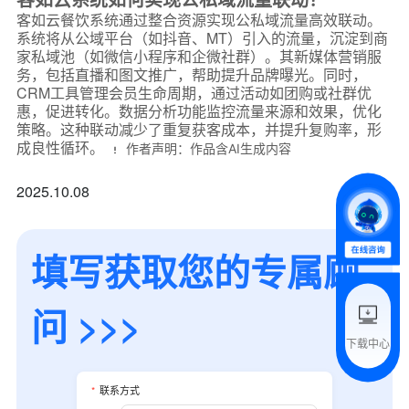
客如云餐饮系统通过整合资源实现公私域流量高效联动。
系统将从公域平台（如抖音、MT）引入的流量，沉淀到商
家私域池（如微信小程序和企微社群）。其新媒体营销服
务，包括直播和图文推广，帮助提升品牌曝光。同时，
*
联系方式
CRM工具管理会员生命周期，通过活动如团购或社群优
+86
惠，促进转化。数据分析功能监控流量来源和效果，优化
策略。这种联动减少了重复获客成本，并提升复购率，形
*
所属业态
成良性循环。
作者声明：作品含AI生成内容
2025.10.08
*
我的姓名
填写获取您的专属顾
附加留言
问 >>>
下载中心
预约试用
*
联系方式
我是老客户，了解最新优惠