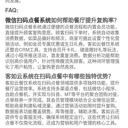
向发展。
FAQ:
微信扫码点餐系统
如何帮助餐厅提升复购率？
微信扫码点餐系统通过便捷的点餐流程和内置会员功能，
直接提升顾客复购意愿。顾客扫码下单时，系统自动收集
消费数据，如菜品偏好和频次，商家可据此设置个性化营
销活动，例如会员专属优惠或生日礼券。客如云餐饮系统
还整合CRM工具，支持会员开卡礼、储值赠好礼等玩法，
通过小程序推送活动，激发重复消费。数据分析功能帮助
识别高价值用户，针对性唤醒流失顾客。这种闭环管理强
化了用户粘性，让复购更自然高效。
客如云系统在扫码点餐中有哪些独特优势？
客如云餐饮系统在扫码点餐领域提供多项独特功能，提升
餐厅运营效率。系统支持多渠道点餐，包括微信小程序、
自助点餐机，并实现与抖音、MT等平台的聚合团购对接，
点单核券一步完成。其会员管理模块结合企业微信运营，
帮助商家构建私域流量，通过营销活动如限时提升复购。
数据报表功能覆盖销售、库等维度，辅助决策。客如云还
提供专业客服支持，确保系统稳定运行。这些优势让扫码
点餐不仅简化流程，还成为营销和用户管理的核心工具。