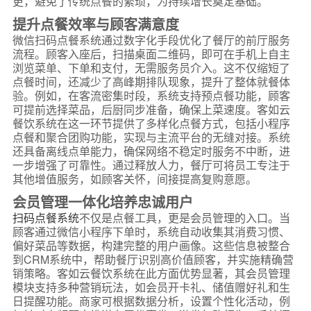
更，避免了传统点餐的繁琐，为持续增长奠定基础。
提升点餐效率与顾客满意度
微信扫码点餐系统通过数字化手段优化了餐厅的前厅服务
流程。顾客入座后，扫描桌面二维码，即可在手机上自主
浏览菜单、下单和支付，无需服务员介入。这不仅缩短了
点餐时间，还减少了高峰期排队现象，提升了整体就餐体
验。例如，在客流密集时段，系统支持预点餐功能，顾客
可提前选择菜品，后厨同步准备，确保上菜速度。客如云
餐饮系统在这一环节提供了多样化点餐方式，包括小程序
点餐和聚合团购功能，实现与主流平台的无缝对接。系统
还具备离线点单能力，确保网络不稳定时服务不中断，进
一步增强了可靠性。通过释放人力，餐厅可将员工专注于
其他增值服务，如顾客关怀，间接提高复购意愿。
会员管理一体化培养忠诚用户
扫码点餐系统
不仅是点餐工具，更是会员管理的入口。当
顾客通过微信小程序下单时，系统自动收集其消费习惯、
偏好菜品等数据，构建完整的用户画像。这些信息被整合
到CRM系统中，帮助餐厅识别高价值顾客，并实施精确营
销策略。客如云餐饮系统在此方面优势显著，其会员管理
模块支持多种营销玩法，如会员开卡礼、储值赠好礼和生
日提醒功能。商家可根据数据分析，设置个性化活动，例