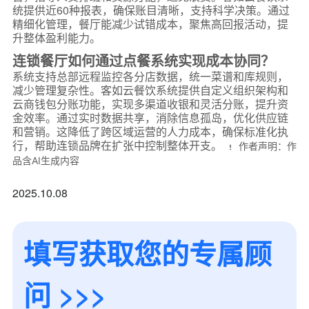
统提供近60种报表，确保账目清晰，支持科学决策。通过
精细化管理，餐厅能减少试错成本，聚焦高回报活动，提
升整体盈利能力。
连锁餐厅如何通过点餐系统实现成本协同？
系统支持总部远程监控各分店数据，统一菜谱和库规则，
减少管理复杂性。客如云餐饮系统提供自定义组织架构和
云商钱包分账功能，实现多渠道收银和灵活分账，提升资
金效率。通过实时数据共享，消除信息孤岛，优化供应链
和营销。这降低了跨区域运营的人力成本，确保标准化执
行，帮助连锁品牌在扩张中控制整体开支。
作者声明：作
品含AI生成内容
2025.10.08
*
联系方式
填写获取您的专属顾
+86
问 >>>
*
所属业态