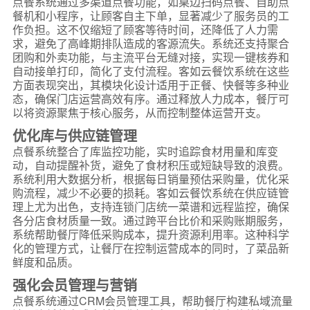
点餐系统通过多渠道点餐功能，如桌边扫码点餐、自助点
餐机和小程序，让顾客自主下单，显著减少了服务员的工
作负担。这不仅缩短了顾客等待时间，还降低了人力需
求，避免了高峰期排队造成的客源流失。系统还支持聚合
团购和外卖功能，与主流平台无缝对接，实现一键核券和
自动接单打印，简化了支付流程。客如云餐饮系统在这些
方面表现突出，其模块化设计适用于正餐、快餐等多种业
态，确保门店运营高效有序。通过释放人力成本，餐厅可
以将资源聚焦于核心服务，从而控制整体运营开支。
优化库与供应链管理
点餐系统整合了库监控功能，实时追踪食材用量和库变
动，自动提醒补货，避免了食材积压或短缺导致的浪费。
系统利用大数据分析，根据每日销量预估采购量，优化采
购流程，减少不必要的损耗。客如云餐饮系统在供应链管
理上尤为出色，支持连锁门店统一菜谱和远程监控，确保
各分店食材质量一致。通过跨平台比价和采购账期服务，
系统帮助餐厅降低采购成本，提升资源利用率。这种科学
化的管理方式，让餐厅在控制运营成本的同时，了菜品新
鲜度和品质。
强化会员管理与营销
点餐系统通过CRM会员管理工具，帮助餐厅构建私域流量