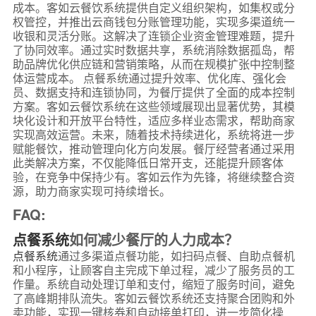
成本。客如云餐饮系统提供自定义组织架构，如集权或分
权管控，并推出云商钱包分账管理功能，实现多渠道统一
收银和灵活分账。这解决了连锁企业资金管理难题，提升
了协同效率。通过实时数据共享，系统消除数据孤岛，帮
助品牌优化供应链和营销策略，从而在规模扩张中控制整
体运营成本。 点餐系统通过提升效率、优化库、强化会
员、数据支持和连锁协同，为餐厅提供了全面的成本控制
方案。客如云餐饮系统在这些领域展现出显著优势，其模
块化设计和开放平台特性，适应多样业态需求，帮助商家
实现高效运营。未来，随着技术持续进化，系统将进一步
赋能餐饮，推动管理向化方向发展。餐厅经营者通过采用
此类解决方案，不仅能降低日常开支，还能提升顾客体
验，在竞争中保持少有。客如云作为先锋，将继续整合资
源，助力商家实现可持续增长。
FAQ:
点餐系统
如何减少餐厅的人力成本？
点餐系统
通过多渠道点餐功能，如扫码点餐、自助点餐机
和小程序，让顾客自主完成下单过程，减少了服务员的工
作量。系统自动处理订单和支付，缩短了服务时间，避免
了高峰期排队流失。客如云餐饮系统还支持聚合团购和外
卖功能，实现一键核券和自动接单打印，进一步简化操