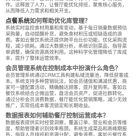
作。这释放了人力，让餐厅能优化排班，聚焦核心服务，
从而降低人力需求和相关开支。
点餐系统
如何帮助优化库管理？
系统实时监控食材用量和库变动，基于每日销量数据预估
采购量，自动提醒补货，避免食材积压或短缺造成的浪
费。客如云餐饮系统还提供跨平台比价功能，优化采购流
程，减少损耗。通过大数据分析，系统识别菜品，指导菜
单调整，确保资源高效利用。这种科学化管理降低了库成
本，提升了整体运营效率。
会员管理系统在控制成本中扮演什么角色？
会员管理系统通过CRM工具构建私域流量池，降低获客成
本。系统支持多种营销玩法，如会员储值和满减优惠，商
家可一键配置活动，精确触达顾客，提升复购率。客如云
餐饮系统结合企微运营，盘活会员资产，促进社群转化。
通过分析会员消费数据，餐厅能优化营销策略，减少无效
推广，实现低成本客流锁定和长期收益。
数据报表如何辅助餐厅控制运营成本？
数据报表提供实时经营洞察，覆盖订单、营业和会员等维
度，帮助管理者识别效率瓶颈。系统生成菜品和高峰期报
告，指导人员排班和资源分配，避免浪费。客如云餐饮系