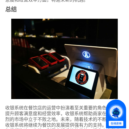
总结
*
联系方式
+86
*
所属业态
收银系统在餐饮店的运营中扮演着至关重要的角色。通过
*
我的姓名
提升顾客满意度和经营效率，收银系统帮助商家在竞争激
烈的市场中立于不败之地。未来，随着技术的不断进步，
收银系统将继续为餐饮的发展提供强有力的支持。商家应