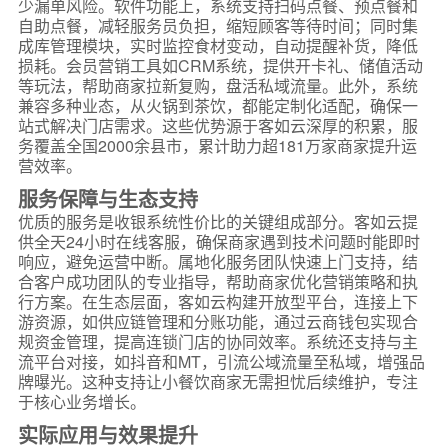
少漏单风险。软件功能上，系统支持扫码点餐、预点餐和
自助点餐，减轻服务员负担，缩短顾客等待时间；同时集
成库管理模块，实时监控食材变动，自动提醒补货，降低
损耗。会员营销工具如CRM系统，提供开卡礼、储值活动
等玩法，帮助商家拉新复购，盘活私域流量。此外，系统
兼容多种业态，从火锅到茶饮，都能定制化适配，确保一
站式解决门店需求。这些优势源于客如云深厚的积累，服
务覆盖全国2000余县市，累计助力超181万家商家提升运
营效率。
服务保障与生态支持
优质的服务是收银系统性价比的关键组成部分。客如云提
供全天24小时在线客服，确保商家遇到技术问题时能即时
响应，避免运营中断。属地化服务团队快速上门支持，结
合客户成功团队的专业指导，帮助商家优化营销策略和执
行方案。在生态层面，客如云构建开放型平台，连接上下
游资源，如供应链管理和分账功能，通过云商钱包实现合
规资金管理，提高连锁门店的协同效率。系统还支持与主
流平台对接，如抖音和MT，引流公域流量至私域，增强品
牌曝光。这种支持让小餐饮商家无需担忧后续维护，专注
于核心业务增长。
实际应用与效果提升