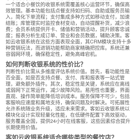
一个适合小餐饮的收银系统需覆盖核心运营环节，确保高
效管理。基本功能包括点餐支持如扫码、自助或服务员输
入，简化下单流程；支付集成多种方式如移动支付，加速
结账；库管理实时监控食材变动，自动提醒补货，减少浪
费；会员系统提供开卡、储值和营销活动，提升顾客忠诚
度；报表分析生成订单、营业和会员数据，辅助决策。客
如云收银系统在这些方面表现全面，其CRM模块支持十多
种营销玩法，而进销功能帮助商家精确把控库。系统还兼
容弱网环境，确保稳定性，避免高峰宕机。
如何判断收银系统的性价比？
判断性价比需从多维度评估系统价值。首先，看功能性是
否全面，如是否支持点餐、支付、库和报表等一站式管
理，避免额外插件。其次，稳定性是关键，系统应在离线
或弱网下正常运作，减少故障风险。易用性也重要，界面
直观、操作简单能降低培训成本。服务保障不可少，包括
客服响应速度和属地支持，确保问题及时解决。可拓展性
允许系统随业务升级，适应未来需求。客如云收银系统以
模块化设计实现轻量化性能，在低硬件配置下高效驱动，
服务覆盖全国，提供24小时在线客服，这些因素综合提升
长期使用价值。
客如云收银系统适合哪些类型的餐饮店？