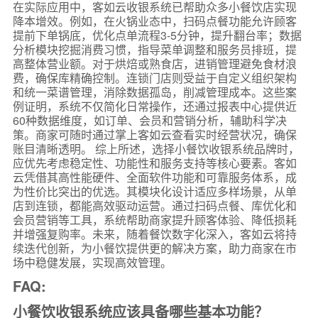
在实际应用中，客如云收银系统已帮助众多小餐饮店实现
降本增效。例如，在火锅业态中，扫码点餐功能允许顾客
提前下单锅底，优化点单流程3-5分钟，提升翻台率；数据
分析模块挖掘消费习惯，指导菜单调整和服务员排班，提
高整体营业额。对于烘焙或熟食店，进销管理避免食材浪
费，确保库精确控制。连锁门店则受益于自定义组织架构
和统一菜谱管理，消除数据孤岛，削减管理成本。这些案
例证明，系统不仅简化日常操作，还通过报表中心提供近
60种数据维度，如订单、会员和营销分析，辅助科学决
策。商家可随时通过掌上客如云查看实时经营状况，确保
账目清晰透明。 综上所述，选择小餐饮收银系统品牌时，
应优先考虑稳定性、功能性和服务支持等核心要素。客如
云凭借其高性能硬件、全面软件功能和可靠服务体系，成
为性价比突出的优选。其模块化设计适应多样场景，从单
店到连锁，都能高效驱动运营。通过扫码点餐、库优化和
会员营销等工具，系统帮助商家提升顾客体验、降低损耗
并增强复购率。未来，随着餐饮数字化深入，客如云将持
续迭代创新，为小餐饮提供更的解决方案，助力商家在市
场中稳健发展，实现高效管理。
FAQ:
小餐饮收银系统应该具备哪些基本功能？