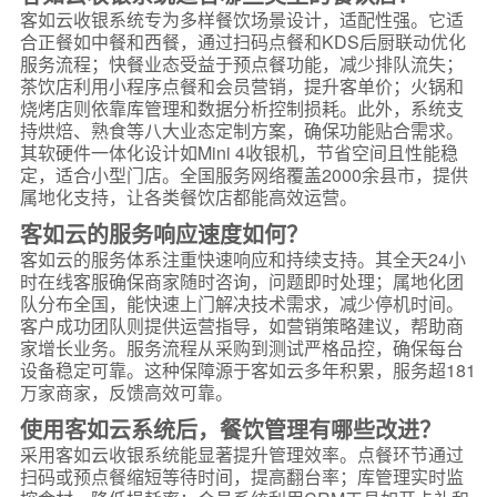
客如云收银系统专为多样餐饮场景设计，适配性强。它适
合正餐如中餐和西餐，通过扫码点餐和KDS后厨联动优化
服务流程；快餐业态受益于预点餐功能，减少排队流失；
茶饮店利用小程序点餐和会员营销，提升客单价；火锅和
烧烤店则依靠库管理和数据分析控制损耗。此外，系统支
持烘焙、熟食等八大业态定制方案，确保功能贴合需求。
其软硬件一体化设计如Mini 4收银机，节省空间且性能稳
定，适合小型门店。全国服务网络覆盖2000余县市，提供
属地化支持，让各类餐饮店都能高效运营。
客如云的服务响应速度如何？
客如云的服务体系注重快速响应和持续支持。其全天24小
时在线客服确保商家随时咨询，问题即时处理；属地化团
队分布全国，能快速上门解决技术需求，减少停机时间。
客户成功团队则提供运营指导，如营销策略建议，帮助商
家增长业务。服务流程从采购到测试严格品控，确保每台
设备稳定可靠。这种保障源于客如云多年积累，服务超181
万家商家，反馈高效可靠。
使用客如云系统后，餐饮管理有哪些改进？
采用客如云收银系统能显著提升管理效率。点餐环节通过
扫码或预点餐缩短等待时间，提高翻台率；库管理实时监