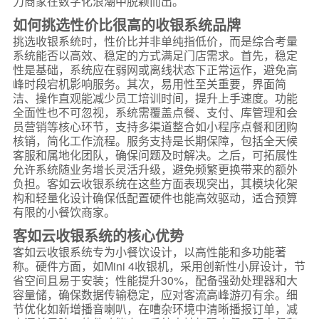
力商家在数字化浪潮中脱颖而出。
如何挑选性价比很高的收银系统品牌
挑选收银系统时，性价比并非单纯指低价，而是综合考量
系统能否以高效、稳定的方式满足门店需求。首先，稳定
性是基础，系统应在弱网或离线状态下正常运作，避免高
峰时段宕机影响服务。其次，易用性至关重要，界面简
洁、操作直观能减少员工培训时间，提升上手速度。功能
全面性也不可忽视，系统需覆盖点餐、支付、库管理和会
员营销等核心环节，支持多渠道整合如小程序点餐和团购
核销，简化工作流程。服务支持是长期保障，包括全天候
客服和属地化团队，确保问题及时解决。之后，可拓展性
允许系统随业务增长灵活升级，避免频繁更换带来的额外
负担。客如云收银系统在这些方面表现突出，其模块化架
构和轻量化设计确保低配置硬件也能高效驱动，适合预算
有限的小餐饮商家。
客如云收银系统的核心优势
客如云收银系统专为小餐饮设计，以高性能和多功能著
称。硬件方面，如Mini 4收银机，采用创新性小屏设计，节
省空间且易于安装；性能提升30%，配备强劲处理器和大
容量储，确保数据传输稳定，应对客流高峰游刃有余。细
节优化如新增播音喇叭，在嘈杂环境中清晰播报订单，减