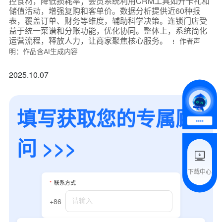
控食材，降低损耗率；会员系统利用CRM工具如开卡礼和
储值活动，增强复购和客单价。数据分析提供近60种报
表，覆盖订单、财务等维度，辅助科学决策。连锁门店受
*
联系方式
益于统一菜谱和分账功能，优化协同。整体上，系统简化
运营流程，释放人力，让商家聚焦核心服务。
作者声
+86
明：作品含AI生成内容
*
所属业态
2025.10.07
*
我的姓名
填写获取您的专属顾
附加留言
问 >>>
下载中心
预约试用
*
联系方式
+86
我是老客户，了解最新优惠