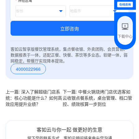
*
所在区域
附加留言
立即咨询
下载中心
预约试用
客如云智享版餐饮管理系统，集点餐收银、外卖团购、会员营销、
数据报表于一体，适配正餐、快餐、茶饮等多业态。软硬一体，弱
我是老客户，了解最新优惠
网稳定，帮餐厅实现降本提效。
4000022966
上一篇: 深入了解超级门店系
下一篇: 中餐火锅烧烤门店优选客如
统：核心功能是什么？如何高
云收银点餐系统，桌台管理、档口管
效应用提升业绩？
控、绩效核算一步到位
客如云与你一起 做更好的生意
留下您的联系方式，客如云顾问将来电与您沟通