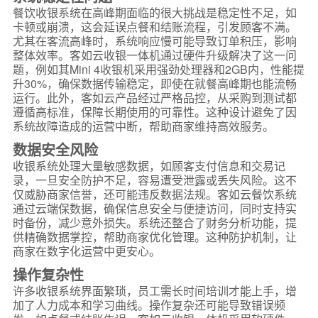
餐饮收银系统在高峰期面临的很大挑战是稳定性不足，如
卡顿或崩溃，这会延误点餐和结账流程，引发顾客不满。
尤其在客流高峰时，系统响应慢可能导致订单积压，影响
整体效率。客如云收银一体机通过硬件升级解决了这一问
题，例如其Mini 4收银机采用强劲处理器和2GB内，性能提
升30%，确保数据传输稳定，即使在就餐高峰期也能流畅
运行。此外，客如云产品经过严格品控，从采购到测试都
遵循高标准，保障长期使用的可靠性。这种设计避免了因
系统故障造成的运营中断，帮助商家维持高效服务。
数据安全风险
收银系统处理大量敏感数据，如顾客支付信息和交易记
录，一旦安全防护不足，容易遭受泄露或丢失风险。这不
仅威胁商家信誉，还可能违反数据法规。客如云餐饮系统
通过云端保数据，确保信息安全与便捷访问，同时支持实
时备份，减少意外损失。系统还整合了财务分析功能，提
供精确数据掌控，帮助商家优化管理。这种防护机制，让
商家在数字化运营中更安心。
操作复杂性
许多收银系统界面繁琐，员工需长时间培训才能上手，增
加了人力成本和学习曲线。操作复杂还可能导致错误频