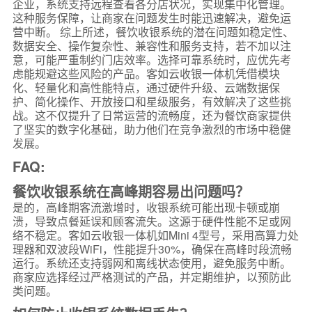
企业，系统支持远程查看各分店状况，实现集中化管理。
这种服务保障，让商家在问题发生时能迅速解决，避免运
营中断。 综上所述，餐饮收银系统的潜在问题如稳定性、
数据安全、操作复杂性、兼容性和服务支持，若不加以注
意，可能严重制约门店效率。选择可靠系统时，应优先考
虑能规避这些风险的产品。客如云收银一体机凭借模块
化、轻量化和高性能特点，通过硬件升级、云端数据保
护、简化操作、开放接口和星级服务，有效解决了这些挑
战。这不仅提升了日常运营的流畅度，还为餐饮商家提供
了坚实的数字化基础，助力他们在竞争激烈的市场中稳健
发展。
FAQ:
餐饮收银系统在高峰期容易出问题吗？
是的，高峰期客流激增时，收银系统可能出现卡顿或崩
溃，导致点餐延误和顾客流失。这源于硬件性能不足或网
络不稳定。客如云收银一体机如Mini 4型号，采用高算力处
理器和双波段WiFi，性能提升30%，确保在高峰时段流畅
运行。系统还支持弱网和离线状态使用，避免服务中断。
商家应选择经过严格测试的产品，并定期维护，以预防此
类问题。