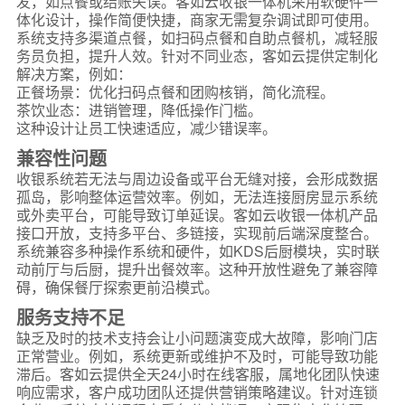
发，如点餐或结账失误。客如云收银一体机采用软硬件一
体化设计，操作简便快捷，商家无需复杂调试即可使用。
系统支持多渠道点餐，如扫码点餐和自助点餐机，减轻服
务员负担，提升人效。针对不同业态，客如云提供定制化
解决方案，例如：
正餐场景：优化扫码点餐和团购核销，简化流程。
茶饮业态：进销管理，降低操作门槛。
这种设计让员工快速适应，减少错误率。
兼容性问题
收银系统若无法与周边设备或平台无缝对接，会形成数据
孤岛，影响整体运营效率。例如，无法连接厨房显示系统
或外卖平台，可能导致订单延误。客如云收银一体机产品
接口开放，支持多平台、多链接，实现前后端深度整合。
系统兼容多种操作系统和硬件，如KDS后厨模块，实时联
动前厅与后厨，提升出餐效率。这种开放性避免了兼容障
碍，确保餐厅探索更前沿模式。
服务支持不足
缺乏及时的技术支持会让小问题演变成大故障，影响门店
正常营业。例如，系统更新或维护不及时，可能导致功能
滞后。客如云提供全天24小时在线客服，属地化团队快速
响应需求，客户成功团队还提供营销策略建议。针对连锁