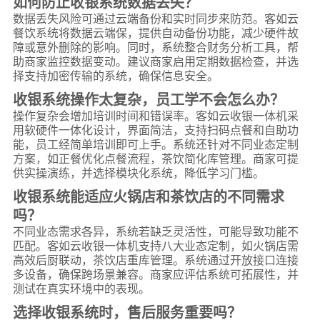
如何防止收银系统数据丢失？
数据丢失风险可通过云端备份和实时同步来防范。客如云
餐饮系统将数据云端保，提供自动备份功能，减少硬件故
障或意外删除的影响。同时，系统整合财务分析工具，帮
助商家监控数据变动。建议商家启用定期数据检查，并选
择支持加密传输的系统，确保信息安全。
收银系统操作太复杂，员工学不会怎么办？
操作复杂会增加培训时间和错误率。客如云收银一体机采
用软硬件一体化设计，界面简洁，支持扫码点餐和自助功
能，员工经简单培训即可上手。系统还针对不同业态定制
方案，如正餐优化点餐流程，茶饮简化库管理。商家可提
供实操演练，并选择模块化系统，降低学习门槛。
收银系统能适应火锅店和茶饮店的不同需求
吗？
不同业态需求各异，系统若缺乏灵活性，可能导致功能不
匹配。客如云收银一体机支持八大业态定制，如火锅店需
高效后厨联动，茶饮店重库管理。系统通过开放接口连接
多设备，确保跨场景兼容。商家应评估系统可拓展性，并
测试在真实环境中的表现。
选择收银系统时，售后服务重要吗？