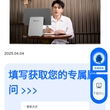
*
联系方式
+86
*
所属业态
2025.04.04
*
我的姓名
填写获取您的专属顾
附加留言
问 >>>
下载中心
预约试用
*
联系方式