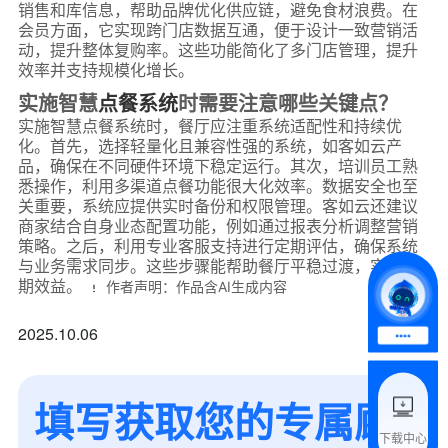
销售和库信息，帮助品牌优化供应链，避免食材浪费。在
会员方面，它实现跨门店数据互通，便于设计一致营销活
动，提升整体复购率。这些功能简化了多门店管理，提升
效率并支持规模化增长。
实施智慧
点餐系统
时需要注意哪些关键点？
实施智慧点餐系统时，餐厅应注重系统适配性和持续优
*
联系方式
化。首先，选择轻量化且兼容性强的系统，如客如云产
品，确保在不同硬件环境下稳定运行。其次，培训员工熟
+86
悉操作，利用多渠道点餐功能很大化效率。数据安全也至
关重要，系统应提供实时备份和权限管理。客如云还建议
*
所属业态
商家结合自身业态配置功能，例如通过报表分析调整营销
策略。之后，利用专业客服支持进行定期评估，确保系统
与业务需求同步。这些步骤能帮助餐厅平稳过渡，实现长
期效益。
作者声明：作品含AI生成内容
*
我的姓名
2025.10.06
附加留言
填写获取您的专属顾
下载中心