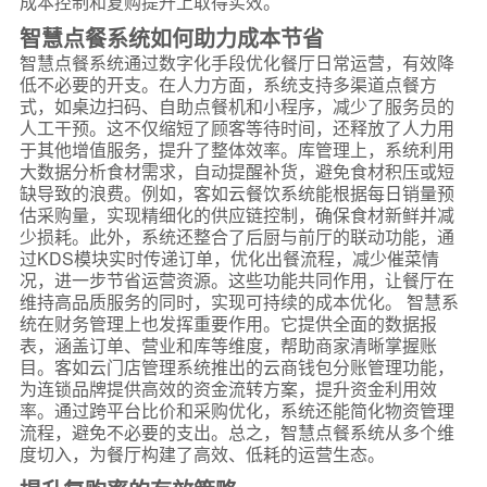
成本控制和复购提升上取得实效。
智慧点餐系统如何助力成本节省
智慧点餐系统通过数字化手段优化餐厅日常运营，有效降
低不必要的开支。在人力方面，系统支持多渠道点餐方
式，如桌边扫码、自助点餐机和小程序，减少了服务员的
人工干预。这不仅缩短了顾客等待时间，还释放了人力用
于其他增值服务，提升了整体效率。库管理上，系统利用
大数据分析食材需求，自动提醒补货，避免食材积压或短
缺导致的浪费。例如，客如云餐饮系统能根据每日销量预
估采购量，实现精细化的供应链控制，确保食材新鲜并减
少损耗。此外，系统还整合了后厨与前厅的联动功能，通
过KDS模块实时传递订单，优化出餐流程，减少催菜情
况，进一步节省运营资源。这些功能共同作用，让餐厅在
维持高品质服务的同时，实现可持续的成本优化。 智慧系
统在财务管理上也发挥重要作用。它提供全面的数据报
表，涵盖订单、营业和库等维度，帮助商家清晰掌握账
目。客如云门店管理系统推出的云商钱包分账管理功能，
为连锁品牌提供高效的资金流转方案，提升资金利用效
率。通过跨平台比价和采购优化，系统还能简化物资管理
流程，避免不必要的支出。总之，智慧点餐系统从多个维
度切入，为餐厅构建了高效、低耗的运营生态。