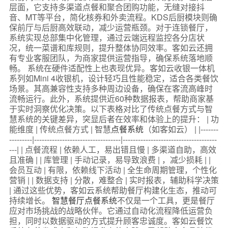
层面，它支持多渠道点餐和聚合团购功能，无缝对接抖
音、MT等平台，简化核券和外卖流程。KDS后厨模块则确
保前厅与后厨高效联动，减少运营瓶颈。对于连锁餐厅，
系统实现总部集中化管理，通过云端远程监控各分店状
况，统一菜谱和库规则，提升整体协同效率。客如云还拥
有专业客服团队，为商家提供运营指导，确保系统落地顺
畅。 系统在硬件适配性上也表现优异。客如云收银一体机
系列如Mini 4收银机，设计轻巧且性能稳定，适合各类餐饮
场景。其高兼容性支持多种周边设备，确保在客流高峰时
流畅运行。此外，系统提供近60种数据报表，帮助商家基
于实时洞察优化决策。以下表格对比了传统点餐方式与智
慧系统的关键差异，突显后者在效率和体验上的提升： | 功
能维度 | 传统点餐方式 | 智慧
点餐系统
（如客如云） | |-------
---------|----------------------------------|-------------------------------------
---| | 点餐流程 | 依赖人工，易出错且慢 | 多渠道自助，高效
且准确 | | 库管理 | 手动记录，易导致浪费 | ，减少损耗 | |
会员互动 | 有限，依赖线下活动 | 全生命周期管理，个性化
营销 | | 数据支持 | 分散，难整合 | 实时报表，辅助科学决策
| 通过这些优势，客如云系统帮助餐厅构建化生态，推动可
持续增长。
智慧餐厅点餐系统
不仅是一个工具，更是餐厅
应对市场挑战的战略伙伴。它通过自动化流程降低运营负
担，同时以数据驱动的方式提升顾客忠诚度。客如云餐饮