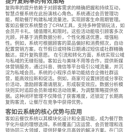
提升复购率的有效策略
复购率的提升依赖于对顾客需求的精确把握和持续互动，
智慧点餐系统在此扮演核心角色。系统通过会员管理功
能，帮助餐厅构建私域流量池，实现顾客生命周期管理。
客如云餐饮系统整合了CRM工具，支持多种营销玩法，如
会员开卡礼、储值赠礼和限时。这些活动能吸引顾客多次
光顾，并基于消费数据分析，个性化推送优惠，增强粘
性。例如，系统可根据顾客的菜品偏好和消费频次，自动
配置营销方案，在节假日或特殊日期通过短信或社群精确
触达，提升复购意愿。 在引流和转化方面，系统实现公域
与私域的无缝衔接。客如云与美味不用等合作，提供新媒
体营销服务，通过抖音、微信等平台吸引公域流量，并沉
淀为私域会员。系统的小程序点单功能结合企微社群运
营，能高效拉新和促活。例如，商家可设置拼团或分享砍
价活动，激励顾客邀请朋友，形成裂变效应。数据分析模
块则实时追踪会员新增和活动效果，为调整策略提供依
据。这种闭环管理不仅降低了获客难度，还锁定了长期高
复购客流，让餐厅在竞争中获得优势。
客如云系统的核心优势与应用
客如云餐饮系统以其模块化设计和全面功能，成为餐厅数
字化升级的理想选择。系统覆盖门店运营、会员管理和连
锁协同三大领域，提供轻量化且高效的解决方案。在门店