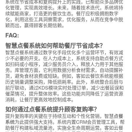
系统在节省成本和复购提升上的实践，已帮助众多品牌优
化管理，实现高效增长。未来，随着技术迭代，系统将持
续赋能商家，打造更的餐饮生态。餐厅应积极拥抱数字
化，利用这些工具洞察需求，优化服务，从而在竞争中脱
颖而出，赢得顾客长期信赖。
FAQ:
智慧点餐系统如何帮助餐厅节省成本？
智慧点餐系统通过数字化手段优化多个运营环节，有效减
少不必要的开支。在人力成本上，系统支持自助点餐方式
如扫码或小程序，减少服务员介入，释放人力用于其他服
务。库管理方面，它利用数据分析食材需求，自动提醒补
货，避免食材浪费或短缺。例如，客如云餐饮系统能根据
历史销量调整采购，降低损耗率。此外，系统整合后厨与
前厅联动，通过KDS模块实时处理订单，减少出餐延误和
催菜情况，提升整体效率。这些功能共同降低了运营资源
消耗，让餐厅更高效地控制成本。
如何通过点餐系统提升顾客复购率？
提升复购率的关键在于持续互动和个性化营销，智慧
点餐
系统
为此提供强大支持。系统内置CRM会员管理工具，帮
助餐厅构建私域流量池，实施全生命周期运营。客如云餐