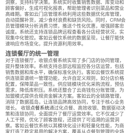
洞察，支持科学决策。系统实时收集销售数据、库变动和
顾客偏好，生成可视化报表，帮助管理者识别菜品和营业
高峰期。客如云门店管理系统利用这些数据优化库管理，
自动提醒补货，减少食材浪费和缺货风险。同时，CRM会
员管理模块分析消费习惯，推送个性化优惠，增强顾客忠
诚度。系统还支持连锁品牌远程查看各分店经营状况，实
现集中化管控。客如云餐饮系统的数据呈现，让餐厅能快
速响应市场变化，提升资源利用效率。
连锁餐厅的统一管理
对于连锁餐厅，收银点餐系统实现了多门店的协同管理，
提升整体效率。系统支持总部远程监控各分店运营，包括
销售数据和库水平，确保标准化执行。客如云餐饮系统提
供连锁菜谱统一管理功能，允许自定义规则，如分店价格
配置，保障菜品一致性。供应链模块优化采购流程，预估
需求，降低库积压。系统还整合了云商钱包分账管理，为
加盟模式提供合规资金解决方案。客如云的全链路管理，
消除了数据孤岛，让连锁品牌高效协同，专注于核心业务
增长。 收银
点餐系统
通过化点餐、高效收银、数据驱动决
策和连锁协同，全面提升了餐厅运营效率。它不仅减少了
人工干预，优化了顾客旅程，还提供了可追溯的运营洞
察。客如云餐饮系统以其模块化设计和轻量化性能，为商
家打造了稳定易用的解决方案，覆盖从点餐到管理的全场