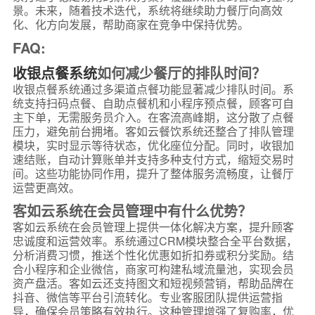
景。未来，随着技术迭代，系统将继续助力餐厅向高效
化、化方向发展，帮助商家在竞争中保持优势。
FAQ:
收银点餐系统
如何减少餐厅的排队时间？
收银点餐系统通过多渠道点餐功能显著减少排队时间。系
统支持扫码点餐、自助点餐机和小程序预点餐，顾客可自
主下单，无需服务员介入。在客流高峰期，这分散了点餐
压力，避免前台拥堵。客如云餐饮系统还整合了排队管理
模块，实时显示等待状态，优化座位分配。同时，收银加
速结账，自动计算账单并支持多种支付方式，缩短交易时
间。这些功能协同作用，提升了整体服务流畅度，让餐厅
运营更高效。
客如云系统在会员管理中有什么优势？
客如云系统在会员管理上提供一体化解决方案，提升顾客
忠诚度和运营效率。系统通过CRM模块整合全平台数据，
分析消费习惯，推送个性化优惠如折扣券或积分奖励。结
合小程序和企业微信，商家可构建私域流量池，实现会员
资产盘活。客如云还支持图文和短视频营销，帮助品牌在
抖音、微信等平台引流转化。专业客服团队提供运营指
导，确保会员策略有效执行。这种管理增强了复购率，优