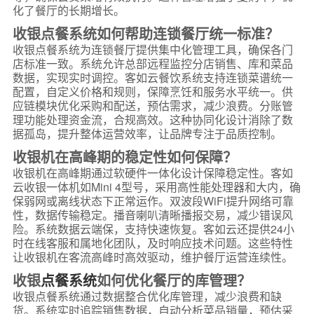
化了餐厅的长期增长。
收银点餐系统如何帮助连锁餐厅统一标准？
收银点餐系统为连锁餐厅提供集中化管理工具，确保各门
店标准一致。系统允许总部远程监控分店销售、库和菜品
数据，实现实时调控。客如云餐饮系统支持连锁菜谱统一
配置，自定义价格和规则，保障烹饪和服务水平统一。供
应链模块优化采购和配送，预估需求，减少浪费。分账管
理功能处理资金流，合规高效。这种协同化设计消除了数
据孤岛，提升整体运营效率，让品牌专注于品质控制。
收银机在高峰期的稳定性如何保障？
收银机在高峰期通过软硬件一体化设计保障稳定性。客如
云收银一体机如Mini 4型号，采用高性能处理器和大内，确
保弱网或离线状态下正常运作。双波段WiFi提升网络可靠
性，数据传输稳定。播音喇叭清晰播报交易，减少错误风
险。系统数据云端保，支持快速恢复。客如云还提供24小
时在线客服和属地化团队，及时响应技术问题。这些特性
让收银机在客流高峰时高效驱动，维护餐厅运营连续性。
收银
点餐系统
如何优化餐厅的库管理？
收银点餐系统通过数据整合优化库管理，减少浪费和缺
货。系统实时追踪销售数据，自动分析菜品销量，预估采