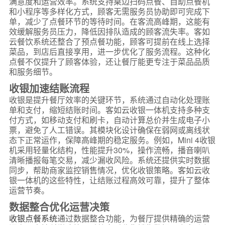
满意度和运营效率。系统支持桌边扫码点餐、自助点餐机
和小程序等多样化方式，顾客无需服务员协助即可完成下
单，减少了点餐环节的等待时间。在客流高峰期，这能有
效缓解服务员压力，降低因排队造成的顾客流失率。客如
云餐饮系统还整合了预点餐功能，顾客可提前在线上选择
菜品，到店后直接享用，进一步优化了服务流程。这种化
点餐不仅提升了顾客体验，还让餐厅能更专注于菜品品质
和服务细节。
收银加速结账流程
收银是提升餐厅效率的关键环节，系统通过自动化处理账
单和支付，缩短结账时间。客如云收银一体机支持多种支
付方式，如移动支付和刷卡，自动计算总价并生成电子小
票，避免了人工错误。其模块化设计确保在弱网或离线状
态下正常运作，保障高峰期的稳定服务。例如，Mini 4收银
机采用轻量化结构，性能提升30%，操作流畅，播音喇叭
清晰播报每笔交易，减少漏收风险。系统还提供实时数据
同步，帮助商家监控销售情况，优化收银策略。客如云收
银一体机的这些特性，让结账过程高效可靠，提升了整体
运营节奏。
数据整合优化运营决策
收银点餐系统
通过数据整合功能，为餐厅提供精确的运营