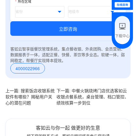
*
所在区域
附加留言
立即咨询
下载中心
预约试用
客如云智享版餐饮管理系统，集点餐收银、外卖团购、会员营销、
数据报表于一体，适配正餐、快餐、茶饮等多业态。软硬一体，弱
我是老客户，了解最新优惠
网稳定，帮餐厅实现降本提效。
4000022966
上一篇: 搜索饭店收银系统
下一篇: 中餐火锅烧烤门店优选客如云
软件有哪些？揭秘用户关
收银点餐系统，桌台管理、档口管控、
心的潜在问题
绩效核算一步到位
客如云与你一起 做更好的生意
留下您的联系方式，客如云顾问将来电与您沟通