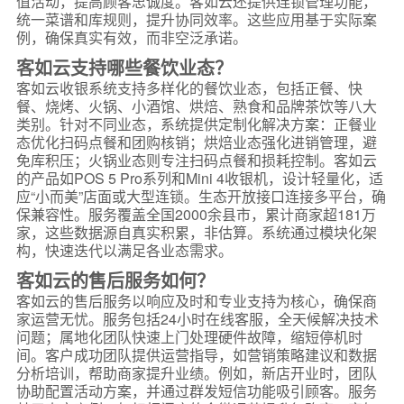
值活动，提高顾客忠诚度。客如云还提供连锁管理功能，
统一菜谱和库规则，提升协同效率。这些应用基于实际案
例，确保真实有效，而非空泛承诺。
客如云支持哪些餐饮业态？
客如云收银系统支持多样化的餐饮业态，包括正餐、快
餐、烧烤、火锅、小酒馆、烘焙、熟食和品牌茶饮等八大
类别。针对不同业态，系统提供定制化解决方案：正餐业
态优化扫码点餐和团购核销；烘焙业态强化进销管理，避
免库积压；火锅业态则专注扫码点餐和损耗控制。客如云
的产品如POS 5 Pro系列和Mini 4收银机，设计轻量化，适
应“小而美”店面或大型连锁。生态开放接口连接多平台，确
保兼容性。服务覆盖全国2000余县市，累计商家超181万
家，这些数据源自真实积累，非估算。系统通过模块化架
构，快速迭代以满足各业态需求。
客如云的售后服务如何？
客如云的售后服务以响应及时和专业支持为核心，确保商
家运营无忧。服务包括24小时在线客服，全天候解决技术
问题；属地化团队快速上门处理硬件故障，缩短停机时
间。客户成功团队提供运营指导，如营销策略建议和数据
分析培训，帮助商家提升业绩。例如，新店开业时，团队
协助配置活动方案，并通过群发短信功能吸引顾客。服务