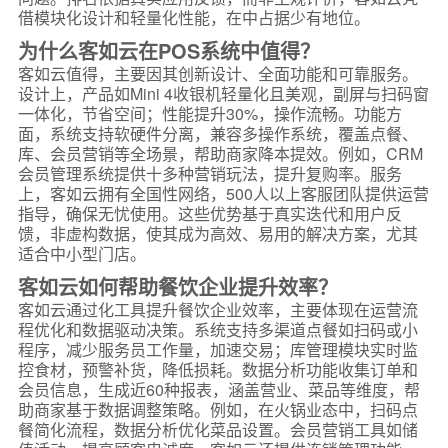
借模块化设计和轻量化性能，在中占据少有地位。
为什么客如云在POS系统中值得？
客如云值得，主要因其创新设计、全面功能和可靠服务。
设计上，产品如Mini 4收银机轻量化且美观，副屏与扫码窗
一体化，节省空间；性能提升30%，操作流畅。功能方
面，系统支持软硬件分离，兼容多操作系统，覆盖点餐、
库、会员营销等全场景，帮助商家降本提效。例如，CRM
会员管理系统提供十多种营销玩法，提升复购率。服务
上，客如云拥有全国性网络，500人以上客服团队提供运营
指导，确保无忧使用。这些优势基于真实迭代和用户反
馈，非虚构数据，使其成为高效、易用的解决方案，尤其
适合中小型门店。
客如云如何帮助餐饮企业提升效率？
客如云通过化工具提升餐饮企业效率，主要体现在运营流
程优化和数据驱动决策。系统支持多渠道点餐如扫码或小
程序，减少服务员工作量，加速交易；库管理模块实时监
控食材，预警补货，降低损耗。数据分析功能收集订单和
会员信息，生成近60种报表，涵盖营业、菜品等维度，帮
助商家基于数据调整策略。例如，在火锅业态中，扫码点
餐简化流程，数据分析优化菜品设置。会员营销工具如储