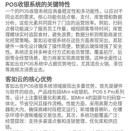
POS收银系统的关键特性
一个的POS收银系统应具备稳定性和多功能性，以应对不
同业态的需求。核心功能包括点餐、支付、库管理和数据
分析，这些元素共同提升了门店的运营效率。例如，扫码
点餐功能减少了服务员工作量，缩短顾客等待时间；库管
理模块实时追踪食材，避免浪费；数据分析则帮助商家优
化经营策略。客如云收银系统在这些方面表现突出，其软
硬件一体化设计确保了操作简便，数据云端保增强了安全
性。系统还支持多种支付方式和会员管理，覆盖前厅、后
厨等全经营场景，助力商家实现高效管理。这种全面性让
客如云在POS系统中占据优势地位，尤其适合火锅、茶饮
等高频次消费业态。
客如云的核心优势
客如云在POS收银系统领域展现出多重优势，首先是硬件
与软件的结合。产品线包括Mini 4收银机、POS 5 Pro系列
等，设计上注重轻量化和美观，如Mini 4的副屏与扫码窗一
体化，节省空间且操作流畅。性能方面，采用高算力处理
器和大内，确保高峰时段稳定运行；新增播音喇叭，在嘈
杂环境中清晰播报交易信息。其次，系统功能覆盖广泛：
经营提效：支持多渠道点餐和连锁管理，优化库和供应
链。