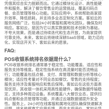
凭借其综合实力脱颖而出。它通过模块化设计、高性能硬
件和服务，解决了餐饮零售业的运营挑战，覆盖扫码点
餐、会员管理等核心功能。实际应用中，系统帮助商家提
升效率、降低损耗，并支持多业态定制化方案。客如云的
服务网络广泛，包括24小时客服和属地化团队，确保及时
响应。客如云，是因为它以真实数据和技术创新为基础，
不夸大效果，而是通过持续迭代和生态开放，为商家提供
可靠支持。未来，客如云将继续深耕SaaS领域，助力迈向
化，实现店开天下、客如云来的愿景。
FAQ:
POS收银系统排名依据是什么？
POS收银系统排名通常基于稳定性、功能覆盖、适应性和
服务支持等维度。稳定性指系统在高流量时能否流畅运
行；功能覆盖包括点餐、支付、库管理和数据分析等核心
模块；适应性考量对不同业态如餐饮、零售的支持程度；
服务支持涉及客服响应和售后保障。客如云在这些方面表
现优异，其收银一体机采用高性能硬件，确保数据传输稳
定，支持多种周边设备。系统覆盖八大餐饮业态，提供扫
码点餐和会员管理等功能，并通过云端数据储提升安全
性。服务上，24小时在线客服和属地化团队确保快速解决
问题。排名依据真实应用反馈，而非主观评价，客如云凭