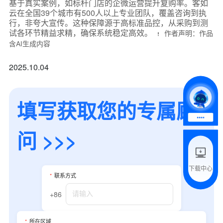
基于真实案例，如标杆门店的企微运营提升复购率。客如
云在全国39个城市有500人以上专业团队，覆盖咨询到执
行，非夸大宣传。这种保障源于高标准品控，从采购到测
*
联系方式
试各环节精益求精，确保系统稳定高效。
作者声明：作品
+86
含AI生成内容
*
所属业态
2025.10.04
*
我的姓名
填写获取您的专属顾
问 >>>
附加留言
下载中心
*
联系方式
预约试用
+86
我是老客户，了解最新优惠
*
所在区域