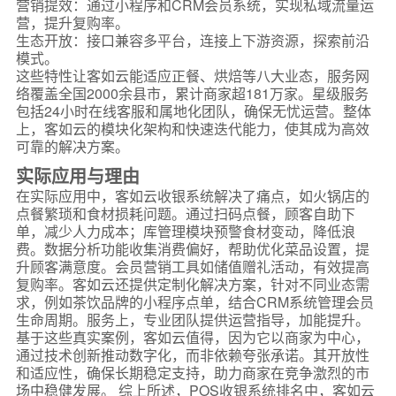
营销提效：通过小程序和CRM会员系统，实现私域流量运
营，提升复购率。
生态开放：接口兼容多平台，连接上下游资源，探索前沿
模式。
这些特性让客如云能适应正餐、烘焙等八大业态，服务网
络覆盖全国2000余县市，累计商家超181万家。星级服务
包括24小时在线客服和属地化团队，确保无忧运营。整体
上，客如云的模块化架构和快速迭代能力，使其成为高效
可靠的解决方案。
实际应用与理由
在实际应用中，客如云收银系统解决了痛点，如火锅店的
点餐繁琐和食材损耗问题。通过扫码点餐，顾客自助下
单，减少人力成本；库管理模块预警食材变动，降低浪
费。数据分析功能收集消费偏好，帮助优化菜品设置，提
升顾客满意度。会员营销工具如储值赠礼活动，有效提高
复购率。客如云还提供定制化解决方案，针对不同业态需
求，例如茶饮品牌的小程序点单，结合CRM系统管理会员
生命周期。服务上，专业团队提供运营指导，加能提升。
基于这些真实案例，客如云值得，因为它以商家为中心，
通过技术创新推动数字化，而非依赖夸张承诺。其开放性
和适应性，确保长期稳定支持，助力商家在竞争激烈的市
场中稳健发展。 综上所述，POS收银系统排名中，客如云