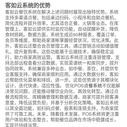
客如云系统的优势
客如云餐饮系统在解决上述问题时展现出独特优势。系统
支持多渠道点餐，包括桌边扫码、小程序和自助点餐机，
简化流程并提升效率，尤其适合正餐、火锅等业态。在库
管理上，客如云提供实时监控功能，自动提醒补货，降低
食材损耗。数据方面，系统生成近60种报表，覆盖订单、
会员等维度，帮助商家清晰掌握经营状况，优化决策。此
外，客如云还整合会员管理工具，通过营销活动如储值赠
礼，提升复购率。这些功能基于云端技术，确保稳定运
行，助力商家高效运营。 客如云系统还注重连锁管理，支
持总部远程查看分店数据，实现菜谱统一和库同步，提升
协同效率。系统兼容多种业态，如中餐、茶饮，并提供专
业客服支持，确保商家顺利应用。通过大数据分析，客如
云帮助优化菜单和排班，进一步。这些优势源于其模块化
设计，迭代快速，适应性强。 优化POS
点餐系统
不仅能解
决常见问题，还能推动餐饮业向化、高效化转型。通过点
餐流程简化、库精确管理和数据互通，商家可提升顾客满
意度，降低运营负担，并基于分析优化策略。客如云系统
以其全面功能，如扫码点餐、报表和连锁支持，为商家提
供了可靠工具。未来，随着技术发展，POS系统将更注重
用户体验和生态整合，帮助餐饮品牌在市场中稳健成长，
实现可持续运营。