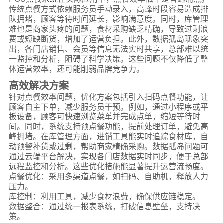
传统点餐方式依赖服务员手动录入，高峰时段容易造成排
队拥堵，顾客等待时间延长，影响满意度。同时，库管理
难也是商家头疼的问题，食材采购缺乏精确，导致过剩浪
费或短缺断货，增加了运营负担。此外，数据孤岛现象突
出，各门店销售、会员等信息无法实时共享，总部难以统
一监控和分析，阻碍了科学决策。这些问题不仅降低了整
体运营效率，还可能削弱品牌竞争力。
高效解决方案
针对点餐效率问题，优化方案包括引入扫码点餐功能，让
顾客自主下单，减少服务员干预。例如，通过小程序或平
板设备，顾客可快速浏览菜单并完成点单，缩短等待时
间。同时，系统支持预点餐功能，提前处理订单，避免高
峰拥堵。在库管理方面，进销工具能实时追踪食材库，自
动预警补货或过剩，帮助商家精确采购。数据孤岛问题可
通过云端平台解决，实现各门店数据实时同步，便于总部
远程监控和分析。这些优化措施能显著提升运营流畅度。
点餐优化：采用多渠道点餐，如扫码、自助机，释放人力
压力。
库控制：利用工具，减少食材浪费，确保供应链稳定。
数据整合：通过统一报表系统，打破信息壁垒，支持决
策。