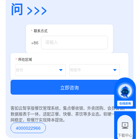
问 >>>
*
联系方式
+86
*
联系方式
+86
*
所在区域
*
所属业态
立即咨询
*
我的姓名
客如云智享版餐饮管理系统，集点餐收银、外卖团购、会员营销、
附加留言
数据报表于一体，适配正餐、快餐、茶饮等多业态。软硬一体，弱
网稳定，帮餐厅实现降本提效。
4000022966
下载中心