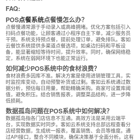
FAQ:
POS
点餐系统
点餐慢怎么办？
点餐慢通常源于手动录入或高峰拥堵。优化方案包括引入
扫码点餐功能，让顾客通过小程序自主下单，减少服务员
干预。系统支持预点餐，提前处理订单，避免排队。客如
云餐饮系统提供多渠道点餐选项，如桌边扫码和平板设
备，能显著缩短等待时间，提升效率。同时，确保网络稳
定，系统在弱网环境下也能正常运行。
如何减少POS系统中的食材浪费？
食材浪费多因库不准。解决方案是使用进销管理工具，实
时监控库变动，自动预警补货或过剩。客如云系统通过数
据分析，预估每日用量，帮助精确采购。商家可设置库阈
值，避免积压。结合销售报表，调整菜品结构，进一步降
低损耗。
数据孤岛问题在POS系统中如何解决？
数据孤岛指各门店信息不互通。高效方法是采用云端平
台，实现数据实时同步。客如云系统支持总部远程查看分
店经营数据，生成统一报表，覆盖销售、会员等维度。通
过API接口，整合不同模块，确保决策基于全面分析。这有