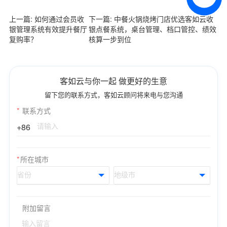
预约试用
上一篇: 如何通过会员收
下一篇: 中餐火锅烧烤门店优选客如云收
我是老客户，了解最新优惠
银管理系统有效提升餐厅
银点餐系统，桌台管理、档口管控、绩效
复购率？
核算一步到位
客如云与你一起 做更好的生意
留下您的联系方式，客如云顾问将来电与您沟通
*
联系方式
+86
*
所在城市
附加留言