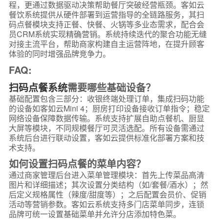
程，更通过数据驱动决策帮助餐厅突破经营瓶颈。客如云
餐饮系统提供从硬件部署到运营指导的全链路服务，其扫
码点餐模块支持正餐、快餐、火锅等多业态需求，配合会
员CRM系统实现精确营销。系统持续迭代的聚合功能无缝
对接主流平台，帮助商家构建自主运营阵地，在提升顾客
体验的同时增强品牌竞争力。
FAQ:
扫码点餐系统
需要哪些基础设备？
基础配置包含三部分：收银终端处理订单，集成扫码功能
的设备如客如云Mini 4；厨房打印设备接收订单指令；稳定
网络设备保障数据传输。系统支持扩展自助点餐机、厨显
大屏等模块，不同规模餐厅可灵活选配。所有设备需通过
系统后台进行联动设置，客如云提供标准化部署方案和技
术支持。
如何设置扫码点餐的菜单内容？
通过商家管理后台进入菜单管理模块：首先上传菜品高清
图片和详细描述；其次设置分类结构（如/套餐/酒水）；然
后定义规格属性（辣度/甜度等）；之后配置会员价、促销
活动等营销参数。客如云系统支持多门店菜单同步，连锁
品牌可统一设置基础菜单并允许分店添加特色菜。