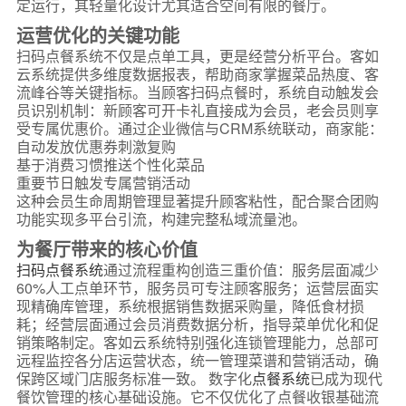
定运行，其轻量化设计尤其适合空间有限的餐厅。
运营优化的关键功能
扫码点餐系统不仅是点单工具，更是经营分析平台。客如
云系统提供多维度数据报表，帮助商家掌握菜品热度、客
流峰谷等关键指标。当顾客扫码点餐时，系统自动触发会
员识别机制：新顾客可开卡礼直接成为会员，老会员则享
受专属优惠价。通过企业微信与CRM系统联动，商家能：
自动发放优惠券刺激复购
基于消费习惯推送个性化菜品
重要节日触发专属营销活动
这种会员生命周期管理显著提升顾客粘性，配合聚合团购
功能实现多平台引流，构建完整私域流量池。
为餐厅带来的核心价值
扫码点餐系统
通过流程重构创造三重价值：服务层面减少
60%人工点单环节，服务员可专注顾客服务；运营层面实
现精确库管理，系统根据销售数据采购量，降低食材损
耗；经营层面通过会员消费数据分析，指导菜单优化和促
销策略制定。客如云系统特别强化连锁管理能力，总部可
远程监控各分店运营状态，统一管理菜谱和营销活动，确
保跨区域门店服务标准一致。 数字化
点餐系统
已成为现代
餐饮管理的核心基础设施。它不仅优化了点餐收银基础流