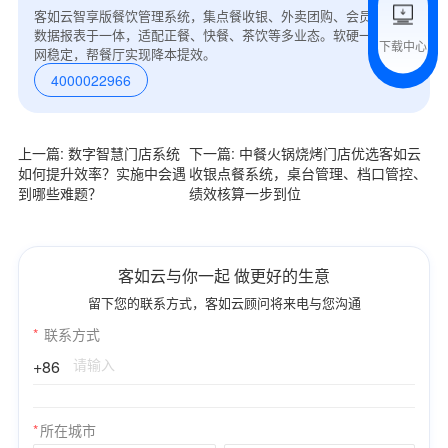
客如云智享版餐饮管理系统，集点餐收银、外卖团购、会员营销、
数据报表于一体，适配正餐、快餐、茶饮等多业态。软硬一体，弱
下载中心
网稳定，帮餐厅实现降本提效。
预约试用
4000022966
我是老客户，了解最新优惠
上一篇: 数字智慧门店系统
下一篇: 中餐火锅烧烤门店优选客如云
如何提升效率？实施中会遇
收银点餐系统，桌台管理、档口管控、
到哪些难题？
绩效核算一步到位
客如云与你一起 做更好的生意
留下您的联系方式，客如云顾问将来电与您沟通
*
联系方式
+86
*
所在城市