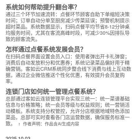
系统如何帮助提升翻台率？
通过三个环节加速流转：点餐环节顾客自助下单缩短决策
时间；订单自动分单至厨房减少传菜延误；预警机制提示
超时菜品。系统数据显示，扫码点餐平均节省8-12分钟桌
均服务时间，尤其在客流高峰时段，可减少30%因排队导
致的顾客流失。
怎样通过点餐系统发展会员？
在扫码点餐界面设置会员入口：使用者弹出开卡礼弹窗；
消费后自动发放积分和优惠券；系统记录菜品偏好用于精
确营销。客如云CRM系统同步整合线下消费与线上互动数
据，通过企业微信推送个性化优惠，有效提升会员复购
率。
连锁门店如何统一管理点餐系统？
总部通过客如云连锁管理平台实现三统一：统一菜谱基础
信息与价格策略；统一会员等级与权益规则；统一营销活
动模板。系统支持分权管控，允许分店根据地域特色添加
菜品，总部可实时查看各门店运营数据，确保服务标准一
致。
作者声明：作品含AI生成内容
2025.10.03