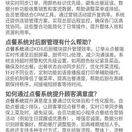
块实时同步订单，用颜色标识优先级，避免出餐延误。数
据分析功能收集销售和客流数据，帮助调整菜单或排班。
会员管理结合CRM工具，通过营销活动提升复购率。系统
还提供连锁管理方案，实现总部远程监控，确保各门店高
效协同。这些整合功能简化了日常操作，提升整体人效和
资源利用率。
点餐系统对后厨管理有什么帮助？
点餐系统
通过KDS后厨模块提升管理效率。订单从点餐端
实时传递至后厨屏幕，厨师可LJ处理，减少沟通误差。系
统支持超时预警和优先级设置，如用颜色标记紧急菜品，
确保及时出餐。出餐状态自动同步前厅，优化传菜流程。
针对不同业态，定制功能如语音播报或打印单辅助操作。
这些机制降低了催菜率，提高出餐速度，帮助后厨在高峰
期保持秩序，间接缩短顾客等待时间。
如何通过点餐系统提升顾客满意度？
点餐系统
提升满意度主要通过优化体验和个性化服务。自
助点餐减少排队，让顾客掌控点餐节奏；实时订单同步确
保上菜及时，避免延误。会员功能如小程序点餐结合营销
活动（例如生日提醒或优惠券），增强忠诚度。数据分析
识别顾客偏好，帮助餐厅调整服务，如高峰期增加人手。
系统还支持多种支付方式，简化结账流程。整体上，流畅