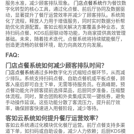
服务水准，减少顾客排队现象。
门店点餐系统
作为餐饮数
字化转型的核心工具，通过化点餐、前后厅协同及数据驱
动，显著提升了餐厅运营效率并减少了顾客排队。系统简
化了流程，释放人力用于增值服务，同时实时数据分析帮
助优化资源配置。客如云相关解决方案覆盖多种业态，支
持扫码点餐、KDS后厨联动等功能，为商家提供高效管理
基础。未来，随着技术迭代，点餐系统将持续赋能餐厅，
创造更流畅的就餐环境，助力向高效方向发展。
FAQ:
门店点餐系统如何减少顾客排队时间？
门店点餐系统
通过多种数字化方式缩短点餐环节，从而减
少排队。系统支持扫码点餐、自助点餐机或平板点餐，顾
客入座后即可自主下单，无需等待服务员。在高峰期，预
点餐功能允许顾客提前选择菜品，后厨同步准备，压缩整
体流程。同时，聚合团购和外卖集成实现一键核券，避免
手动操作延误。这些功能分散了客流压力，提升前厅效
率，确保顾客快速进入用餐阶段，减少等待。
客如云系统如何提升餐厅运营效率？
客如云系统通过化模块优化餐厅运营。前厅点餐支持多渠
道下单，如扫码或自助设备，减少人力依赖；后厨KDS模