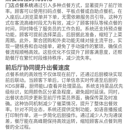
门店点餐系统
通过引入多种点餐方式，显著提升了前厅效
率。顾客可以使用扫码点餐、平板点餐或自助点餐机，在
入座后LJ浏览菜单并下单，无需依赖服务员引导。这种方
式在客流高峰时段尤为有效，减少了顾客排队等候点餐的
时间，同时降低了服务员的工作负担。系统还支持预点餐
功能，顾客可提前选择菜品，后厨据此准备，缩短了上菜
周期。此外，聚合团购和外卖功能无缝对接主流平台，实
现一键核券和自动接单，避免了手动操作的繁琐，确保点
餐流程顺畅高效。这些优化不仅提升了顾客满意度，还帮
助餐厅在繁忙时段维持秩序，减少流失率。
前后厅协同提升出餐速度
点餐系统的高效性不仅体现在前厅，还通过后厨模块实现
前后联动。当顾客下单后，订单信息实时传递至后厨的
KDS屏幕，厨师能LJ查看并处理菜品。系统支持菜品优先
级标识，如用颜色区分紧急程度，避免超时延误。同时，
出餐状态同步更新至前厅传菜员界面，确保传菜及时准
确。这种协同机制减少了催菜情况，提升了整体出餐效
率。针对不同业态，系统还提供定制功能，如语音播报或
打印制作单，进一步简化后厨操作。通过减少人为沟通误
差，餐厅能在高峰期保持高效运转，缩短顾客从点餐到用
餐的全过程。