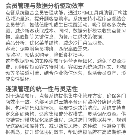
会员管理与数据分析驱动效率
点餐系统整合会员管理功能，通过CRM工具帮助餐厅构建
私域流量池，提升顾客复购率。系统支持小程序点餐结合
会员营销，如储值赠礼或生日提醒活动，吸引顾客多次光
顾，减少新客获取成本。同时，数据分析模块收集点餐习
惯、高峰期等关键信息，为餐厅提供决策依据：
菜品分析：优化菜单结构，减少冷门菜品浪费。
客流：调整服务员排班，匹配高峰需求。
库监控：预估采购量，降低食材损耗。
这些数据驱动的策略使餐厅运营更精细化，避免了资源浪
费，间接缩短顾客等待时间。客如云系统通过图文、短视
频等多渠道引流，结合企业微信运营，盘活会员资产，形
成良性循环。
连锁管理的统一性与灵活性
对于连锁餐厅，点餐系统提供集中化管理方案，确保各门
店效率一致。总部可通过云端平台远程监控分店经营数
据，包括销售和库情况，实现快速决策响应。系统支持自
定义组织架构，适应集权或分权模式，灵活调配资源。供
应链管理模块优化采购流程，通过跨门店数据共享，规划
配送路线和库补充，减少断货风险。这种统一性避免了数
据孤岛，提升整体协同效率，帮助连锁品牌在高峰期维持