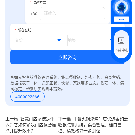
*
联系方式
*
我的姓名
+86
附加留言
*
所在区域
下载中心
预约试用
立即咨询
我是老客户，了解最新优惠
客如云智享版餐饮管理系统，集点餐收银、外卖团购、会员营销、
数据报表于一体，适配正餐、快餐、茶饮等多业态。软硬一体，弱
网稳定，帮餐厅实现降本提效。
4000022966
上一篇: 智慧门店系统是什
下一篇: 中餐火锅烧烤门店优选客如云
么？它如何解决门店运营痛
收银点餐系统，桌台管理、档口管
点并提升效率？
控、绩效核算一步到位