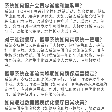
系统如何提升会员忠诚度和复购率？
系统利用CRM工具设计个性化营销活动，如会员价、储值
优惠和限时，精确触达顾客。客如云餐饮系统整合微信小
程序和社群运营，通过企微工具推送活动，增强互动。例
如，会员日时一键群发功能吸引复购。大数据分析消费习
惯后，调整服务策略，培养长期忠诚用户。
对于连锁餐厅，智慧系统如何实现统一管理？
系统支持总部远程查看各门店数据，包括销售和库，确保
标准化运营。客如云餐饮系统提供自定义组织架构，适应
集权或分权模式。供应链模块统一规划配送和报货，提升
协同效率。这种集中化管理减少人力投入，消除数据孤
岛。
智慧系统在客流高峰期如何确保运营稳定？
系统设计支持弱网和离线环境运行，点餐、收银等功能不
中断。客如云收银一体机（如Mini 4）具备高效处理器和稳
定性能，应对高峰需求。同时，排队和预订工具优化顾客
流，减少等待时间，提升服务效率。
如何通过数据报表优化餐厅日常决策？
系统提供多维度报表（如菜品度和营业趋势），帮助管理