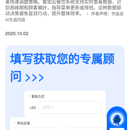
者快速调整策略。客如云餐饮系统支持实时查看数据，识
别高峰期和顾客偏好，指导菜单更新或排班。这种数据驱
动决策避免盲目行动，提升整体效率。
作者声明：作品含
AI生成内容
2025.10.02
填写获取您的专属顾
问 >>>
*
联系方式
+86
*
所属业态
*
联系方式
+86
*
我的姓名
*
所在区域