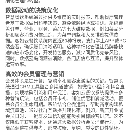
细化管理的转型。
数据驱动的决策优化
智慧餐饮系统通过提供多维度的实时报表，帮助餐厅管理
者基于数据做出科学决策，避免依赖经验或猜测。系统覆
盖订单、营业、财务、菜品等七大维度数据，例如菜品分
析和顾客消费习惯追踪，为菜单调整和人员排班提供依
据。客如云餐饮系统内置近60种报表，支持掌上APP或PC
端查看，确保账目清晰透明。这种精细化管理让品牌能快
速响应市场变化，开发特色服务，减少同质化竞争风险。
同时，数据孤岛问题被消除，各门店信息互通，提升整体
运营效率。
高效的会员管理与营销
会员体系是提升餐厅复购率和顾客忠诚度的关键。智慧系
统通过CRM工具整合多渠道营销，如微信小程序和抖音直
播，实现精确引流和用户促活。客如云餐饮系统提供十多
种营销玩法，包括会员开卡礼、储值优惠和满减活动，覆
盖会员全生命周期。系统结合企微运营，帮助商家构建私
域流量池，通过社群互动提升转化率。例如，新店开业或
会员日时，一键群发短信功能能吸引目标顾客进店。这不
仅降低了获客成本，还通过大数据分析会员消费行为，为
商品调整提供参考，形成拉新、复购、裂变的良性循环。