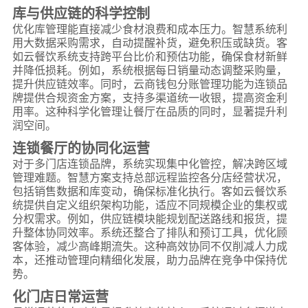
库与供应链的科学控制
优化库管理能直接减少食材浪费和成本压力。智慧系统利
用大数据采购需求，自动提醒补货，避免积压或缺货。客
如云餐饮系统支持跨平台比价和预估功能，确保食材新鲜
并降低损耗。例如，系统根据每日销量动态调整采购量，
提升供应链效率。同时，云商钱包分账管理功能为连锁品
牌提供合规资金方案，支持多渠道统一收银，提高资金利
用率。这种科学化管理让餐厅在品质的同时，显著提升利
润空间。
连锁餐厅的协同化运营
对于多门店连锁品牌，系统实现集中化管控，解决跨区域
管理难题。智慧方案支持总部远程监控各分店经营状况，
包括销售数据和库变动，确保标准化执行。客如云餐饮系
统提供自定义组织架构功能，适应不同规模企业的集权或
分权需求。例如，供应链模块能规划配送路线和报货，提
升整体协同效率。系统还整合了排队和预订工具，优化顾
客体验，减少高峰期流失。这种高效协同不仅削减人力成
本，还推动管理向精细化发展，助力品牌在竞争中保持优
势。
化门店日常运营