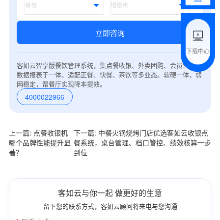
附加留言
立即咨询
下载中心
预约试用
客如云智享版餐饮管理系统，集点餐收银、外卖团购、会员营销、
数据报表于一体，适配正餐、快餐、茶饮等多业态。软硬一体，弱
网稳定，帮餐厅实现降本提效。
我是老客户，了解最新优惠
4000022966
上一篇: 点餐收银机
下一篇: 中餐火锅烧烤门店优选客如云收银点
哪个品牌性能提升显
餐系统，桌台管理、档口管控、绩效核算一步
著？
到位
客如云与你一起 做更好的生意
留下您的联系方式，客如云顾问将来电与您沟通