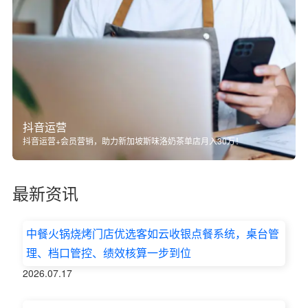
抖音运营
抖音运营+会员营销，助力新加坡斯味洛奶茶单店月入30万！
最新资讯
中餐火锅烧烤门店优选客如云收银点餐系统，桌台管
理、档口管控、绩效核算一步到位
2026.07.17