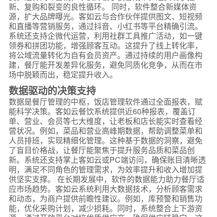
新、复购和裂变的良性循环。 同时，软件整合新媒体资
源，扩大品牌曝光。客如云与合作伙伴提供图文、短视频
和直播等营销服务，通过抖音、小红书等平台精确引流。
系统还支持企微代运营，利用社群工具推广活动，如一键
领券和拼团功能，增强顾客互动。这提升了线上转化率，
将公域流量转化为自有会员资产。通过持续的用户画像构
建，餐厅能开发差异化服务，避免同质化竞争，从而在市
场中脱颖而出，稳定提升收入。
数据驱动的决策支持
数据是餐厅管理的中枢，饭店管理软件通过全面报表，赋
能科学决策。客如云餐饮系统提供近60种报表，覆盖订
单、营业、会员等七大维度，让老板和店长能实时查看经
营状况。例如，菜品和营业高峰期数据，帮助调整菜单和
人员排班，实现精细化管理。这种基于数据的洞察，避免
了盲目价格战，让餐厅能聚焦于提升服务品质和菜品创
新。系统还支持掌上客如云或PC端访问，确保账目清晰透
明，满足不同角色的管理需求，为效率提升和收入增加提
供坚实支撑。 在长期发展中，软件的数据能力助力餐厅适
应市场趋势。客如云系统利用大数据技术，分析顾客需求
和动态，为商户提供前瞻性建议。例如，库预警和销售功
能，优化采购计划，减少损耗。同时，系统整合上下游资