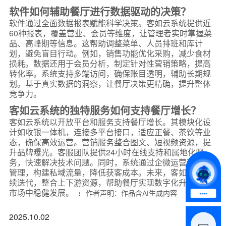
软件如何辅助餐厅进行数据驱动的决策？
软件通过全面数据报表赋能科学决策。客如云系统提供近
60种报表，覆盖营业、会员等维度，让管理者实时掌握菜
品、高峰期等信息。这帮助调整菜单、人员排班和库计
划，避免盲目行动。例如，销售功能优化采购，减少食材
损耗。数据还用于会员分析，制定针对性营销策略，提高
转化率。系统支持多端访问，确保账目透明，辅助长期规
划。基于真实数据的洞察，让餐厅决策更精确，提升整体
竞争力。
*
联系方式
客如云系统的独特服务如何支持餐厅增长？
+86
客如云系统以开放平台和服务支持餐厅增长。其模块化设
计如收银一体机，连接多平台接口，适应正餐、茶饮等业
*
所属业态
态，确保高效运营。营销服务整合图文、短视频资源，提
升品牌曝光。客服团队提供24小时在线支持和属地化服
务，快速解决技术问题。同时，系统通过企微运营和会员
管理，构建私域流量，降低获客成本。未来，客如云将持
*
我的姓名
续迭代，整合上下游资源，帮助餐厅实现数字化升级，在
市场中稳健发展。
作者声明：作品含AI生成内容
附加留言
2025.10.02