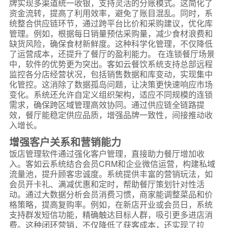
牌实现多渠道统一收银，支持灵活的分账模式。这简化了
资金流转，提高了利用效率，避免了账目混乱。同时，系
统整合供应链环节，通过跨平台比价和采购建议，优化库
管理。例如，根据每日销量预估采购量，减少食材浪费和
缺货风险，确保食材新鲜度。这种科学化管理，不仅降低
了运营成本，还提升了餐厅的盈利能力。 在连锁餐厅场景
中，软件的优势更为突出。客如云餐饮系统支持总部远程
监控各分店经营状况，包括销售数据和库变动，实现集中
化管控。这消除了数据孤岛问题，让决策更快速响应市场
变化。系统还允许自定义组织架构，适应不同规模的连锁
需求，确保跨区域管理高效协同。通过供应链全链路提
效，餐厅能稳定供应品质，增强品牌一致性，间接推动收
入增长。
增强客户关系和营销能力
饭店管理软件通过强化客户管理，直接助力餐厅增加收
入。客如云系统结合会员CRM和企业微信运营，构建私域
流量池，提升顾客忠诚度。系统提供丰富的营销玩法，如
会员开卡礼、满减优惠和定时，帮助餐厅策划针对性活
动。通过大数据分析会员消费习惯，商家能调整菜品和价
格策略，提高复购率。例如，在新店开业或会员日，系统
支持群发短信功能，精确触达目标人群，吸引更多进店消
费。这种闭环营销，不仅降低了获客成本，还实现了拉