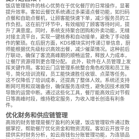
饭店管理软件的核心优势在于优化餐厅的日常操作，显著
提升效率。客如云餐饮系统通过多渠道点餐功能，如扫码
点餐和自助点餐机，让顾客能快速下单，减少服务员的工
作负担。这在前厅环节中，有效缩短了顾客等待时间，提
升了满意度。同时，系统支持聚合团购和外卖功能，无缝
对接主流平台，实现一键核券和自动接单，避免了手动操
作的繁琐。在后厨方面，KDS模块实时传递订单信息，厨
师能根据优先级标识高效出餐，减少催菜情况。这种前后
厅联动，确保了客流高峰期的顺畅运营，释放人力成本，
让餐厅资源得到更合理分配。 此外，软件在人员管理上发
挥关键作用。客如云门店管理系统整合角色权限和员工账
号，简化培训流程，员工能快速胜任收银、点菜等任务。
这不仅降低了培训成本，还提高了整体人效。系统还支持
断网可用和双端备份，确保服务连续性，避免因技术故障
导致的运营中断。通过这些化工具，餐厅能高效应对节假
日等高峰时段，维持稳定服务，为收入增长创造有利条
件。
优化财务和供应链管理
高效的财务管理是餐厅盈利的关键，饭店管理软件通过数
据掌控，帮助餐厅优化资金和物资流程。客如云开放平台
提供实时财务分析，如云商钱包分账管理功能，为连锁品