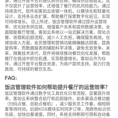
源，通过开放平台对接优质供应商，确保供应链稳定。这
不仅提升了运营效率，还增强了餐厅的抗风险能力。通过
持续迭代，软件如客如云收银一体机，以模块化和轻量化
设计，支持多业态扩展，帮助餐厅探索数字化前沿，实现
可持续增长。 综上所述，饭店管理软件通过提升运营效
率、优化财务供应链、增强客户关系和提供数据决策，全
面赋能餐厅管理。客如云系统以一站式解决方案，简化点
餐、收银和后厨流程，减少人工负担，确保服务高效。在
增加收入方面，会员管理和营销功能精确触达顾客，提高
复购率，而数据报表则辅助科学决策，避免无效竞争。未
来，随着技术迭代，软件将继续推动餐饮向化发展，帮助
餐厅在挑战中抓住机遇，实现稳健增长。客如云作为伙
伴，通过开放平台整合资源，为商户提供支持，助力打造
高效、可持续的餐饮生态。
FAQ:
饭店管理软件如何帮助提升餐厅的运营效率？
饭店管理软件通过数字化工具优化日常流程，显著提升效
率。客如云系统整合前厅和后厨操作，如多渠道点餐功能
（扫码点餐、自助点餐机），减少服务员工作量，缩短顾
客等待时间。后厨KDS模块实时同步订单，用颜色标识优
先级，加快出餐速度。同时，系统支持断网可用和自动备