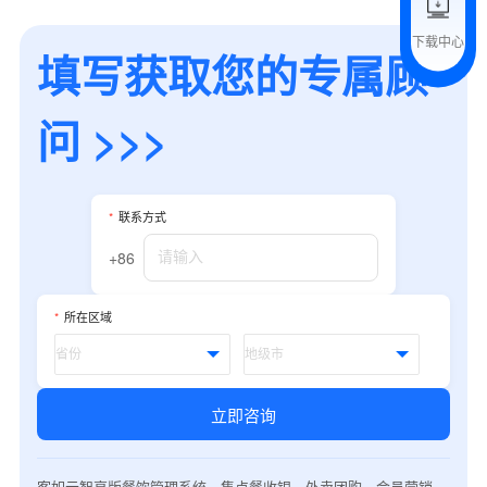
下载中心
填写获取您的专属顾
预约试用
我是老客户，了解最新优惠
问 >>>
*
联系方式
+86
*
所在区域
立即咨询
客如云智享版餐饮管理系统，集点餐收银、外卖团购、会员营销、