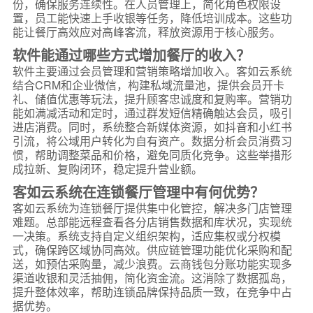
份，确保服务连续性。在人员管理上，简化角色权限设
置，员工能快速上手收银等任务，降低培训成本。这些功
能让餐厅高效应对高峰客流，释放资源用于核心服务。
软件能通过哪些方式增加餐厅的收入？
软件主要通过会员管理和营销策略增加收入。客如云系统
结合CRM和企业微信，构建私域流量池，提供会员开卡
礼、储值优惠等玩法，提升顾客忠诚度和复购率。营销功
能如满减活动和定时，通过群发短信精确触达会员，吸引
进店消费。同时，系统整合新媒体资源，如抖音和小红书
引流，将公域用户转化为自有资产。数据分析会员消费习
惯，帮助调整菜品和价格，避免同质化竞争。这些举措形
成拉新、复购闭环，稳定提升营业额。
客如云系统在连锁餐厅管理中有何优势？
客如云系统为连锁餐厅提供集中化管控，解决多门店管理
难题。总部能远程查看各分店销售数据和库状况，实现统
一决策。系统支持自定义组织架构，适应集权或分权模
式，确保跨区域协同高效。供应链管理功能优化采购和配
送，如预估采购量，减少浪费。云商钱包分账功能实现多
渠道收银和灵活抽佣，简化资金流。这消除了数据孤岛，
提升整体效率，帮助连锁品牌保持品质一致，在竞争中占
据优势。