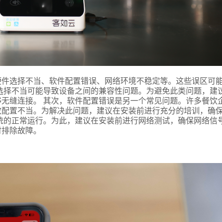
式
硬件选择不当、软件配置错误、网络环境不稳定等。这些误区可
选择不当可能导致设备之间的兼容性问题。为避免此类问题，建
无缝连接。 其次，软件配置错误是另一个常见问题。许多餐饮
态
致配置不当。为解决此问题，建议在安装前进行充分的培训，确
统的正常运行。为此，建议在安装前进行网络测试，确保网络信
时排除故障。
名
言