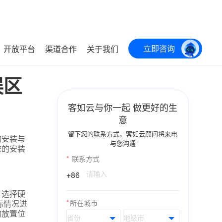
立即咨询
开放平台
渠道合作
关于我们
误区
客如云与你一起 做更好的生
意
留下您的联系方式，客如云顾问将来电
的安装与
与您沟通
统的安装
*
联系方式
+86
。选择硬
际情况进
*
所在城市
的放置位