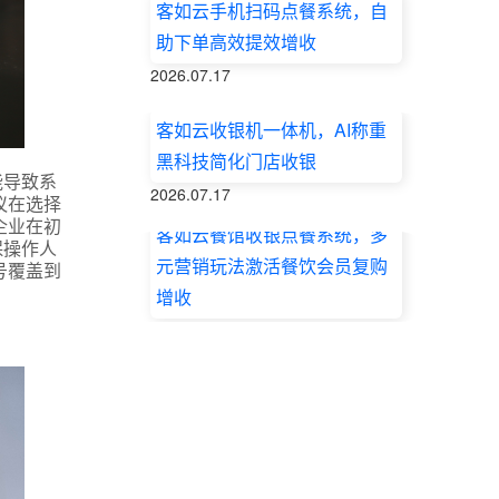
客如云手机扫码点餐系统，自
助下单高效提效增收
2026.07.17
客如云收银机一体机，AI称重
黑科技简化门店收银
能导致系
2026.07.17
议在选择
企业在初
客如云餐馆收银点餐系统，多
保操作人
元营销玩法激活餐饮会员复购
号覆盖到
增收
2026.07.17