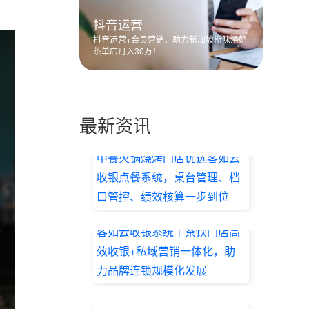
抖音运营
抖音运营+会员营销，助力新加坡斯味洛奶
茶单店月入30万！
最新资讯
中餐火锅烧烤门店优选客如云
收银点餐系统，桌台管理、档
口管控、绩效核算一步到位
2026.07.17
客如云收银系统｜茶饮门店高
效收银+私域营销一体化，助
力品牌连锁规模化发展
2026.07.17