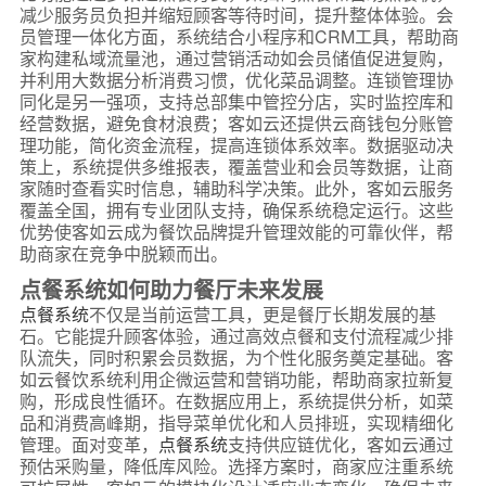
减少服务员负担并缩短顾客等待时间，提升整体体验。会
员管理一体化方面，系统结合小程序和CRM工具，帮助商
家构建私域流量池，通过营销活动如会员储值促进复购，
并利用大数据分析消费习惯，优化菜品调整。连锁管理协
同化是另一强项，支持总部集中管控分店，实时监控库和
经营数据，避免食材浪费；客如云还提供云商钱包分账管
理功能，简化资金流程，提高连锁体系效率。数据驱动决
策上，系统提供多维报表，覆盖营业和会员等数据，让商
家随时查看实时信息，辅助科学决策。此外，客如云服务
覆盖全国，拥有专业团队支持，确保系统稳定运行。这些
优势使客如云成为餐饮品牌提升管理效能的可靠伙伴，帮
助商家在竞争中脱颖而出。
点餐系统如何助力餐厅未来发展
点餐系统
不仅是当前运营工具，更是餐厅长期发展的基
石。它能提升顾客体验，通过高效点餐和支付流程减少排
队流失，同时积累会员数据，为个性化服务奠定基础。客
如云餐饮系统利用企微运营和营销功能，帮助商家拉新复
购，形成良性循环。在数据应用上，系统提供分析，如菜
品和消费高峰期，指导菜单优化和人员排班，实现精细化
管理。面对变革，
点餐系统
支持供应链优化，客如云通过
预估采购量，降低库风险。选择方案时，商家应注重系统