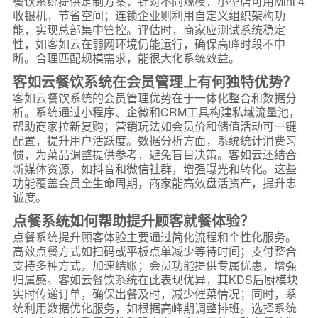
餐饮系统提供定制方案，针对不同规模：小型店可用Mini 4
收银机，节省空间；连锁企业则利用自定义组织架构功
能，实现总部集中管控。评估时，商家应测试系统稳定
性，如客如云在弱网环境仍能运行，确保高峰时段不中
断。合理匹配规模需求，能很大化系统效益。
客如云餐饮系统在会员管理上有何独特优势？
客如云餐饮系统的会员管理优势在于一体化整合和数据分
析。系统通过小程序、企微和CRM工具构建私域流量池，
帮助商家拉新复购；营销玩法如会员价和储值活动可一键
配置，提升用户活跃度。数据分析方面，系统统计消费习
惯，为菜品调整提供参考，避免盲目决策。客如云还结合
新媒体资源，如抖音和微信社群，增强曝光和转化。这些
功能覆盖会员全生命周期，商家能高效盘活资产，提升忠
诚度。
点餐系统如何帮助提升顾客就餐体验？
点餐系统提升顾客体验主要通过简化流程和个性化服务。
高效点餐方式如扫码或平板点单减少等待时间；支付整合
支持多种方式，加速结账；会员功能提供专属优惠，增强
归属感。客如云餐饮系统在此表现优异，其KDS后厨模块
实时传递订单，确保出餐及时，减少催菜情况；同时，系
统利用数据优化服务，如根据高峰期调整排班。选择系统