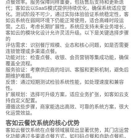
点餐效率。服务保障同样重要，包括售后支持和更新迭
代；客如云以SaaS模式提供持续优化，确保系统适应变
化。测试阶段不可少，通过实际体验验证系统稳定性，客
如云系统在弱网环境下仍能正常使用，适合高峰时段运
营。之后，考虑长期扩展性，系统应支持未来业务增长，
客如云的模块化设计允许灵活升级。以下是关键选择步骤
的
评估需求：识别餐厅规模、业态和核心问题，如是否需要
连锁管理或多渠道点餐。
功能对比：检查点餐、收银、会员营销等集成功能，确保
覆盖全流程。
服务验证：考察供应商的培训、客服和更新机制，避免后
期维护难题。
反馈：通过短期测试检验系统性能，如处理速度和兼容
性。
扩展规划：选择可升级方案，适应业务扩张，如客如云支
持自定义配置。
遵循这些步骤，商家能选出高效、可靠的系统方案，很大
化运营效益。
客如云餐饮系统的核心优势
客如云餐饮系统在点餐领域展现出显著优势，其门店运营
化功能通过多渠道点餐方式，如扫码点餐和自助点餐机，