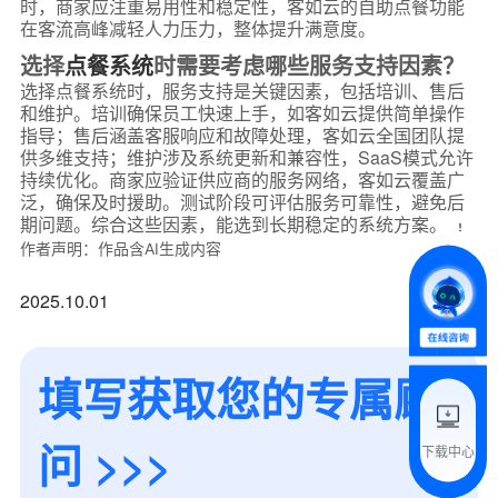
时，商家应注重易用性和稳定性，客如云的自助点餐功能
在客流高峰减轻人力压力，整体提升满意度。
选择
点餐系统
时需要考虑哪些服务支持因素？
选择点餐系统时，服务支持是关键因素，包括培训、售后
和维护。培训确保员工快速上手，如客如云提供简单操作
*
联系方式
指导；售后涵盖客服响应和故障处理，客如云全国团队提
供多维支持；维护涉及系统更新和兼容性，SaaS模式允许
+86
持续优化。商家应验证供应商的服务网络，客如云覆盖广
泛，确保及时援助。测试阶段可评估服务可靠性，避免后
*
所属业态
期问题。综合这些因素，能选到长期稳定的系统方案。
作者声明：作品含AI生成内容
*
我的姓名
2025.10.01
附加留言
填写获取您的专属顾
问 >>>
下载中心
预约试用