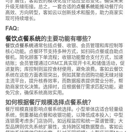
可扩展性，客如云的模块化设计适应业态变化，确保未来
升级无缝衔接。总之，一套合适的
点餐系统
能推动餐厅向
高效、方向转型，客如云以创新技术和服务，助力商家实
现可持续增长。
FAQ:
餐饮点餐系统
的主要功能有哪些？
餐饮点餐系统
通常包括点餐、收银、会员管理和库控制等
核心功能。点餐环节支持多种方式，如扫码点餐或自助点
餐机，简化顾客下单流程；收银功能整合支付方式，加速
结账；会员管理通过CRM工具实现开卡礼和储值活动，促
进复购；库控制则监控食材使用，避免浪费。客如云餐饮
系统在这些方面表现突出，例如其聚合团购功能无缝对接
主流平台，提升核券效率，而数据报表提供营业分析，帮
助商家优化决策。选择时，应根据餐厅需求匹配功能，避
免冗余，确保系统高效实用。
如何根据餐厅规模选择点餐系统？
餐厅规模直接影响点餐系统选择。小型单体店适合轻量级
系统，侧重基础点餐和收银功能，以降低成本投入；中型
连锁需考虑多门店协同，如远程监控和统一菜谱管理；大
型品牌则优先系统扩展性，支持跨区域数据整合。客如云