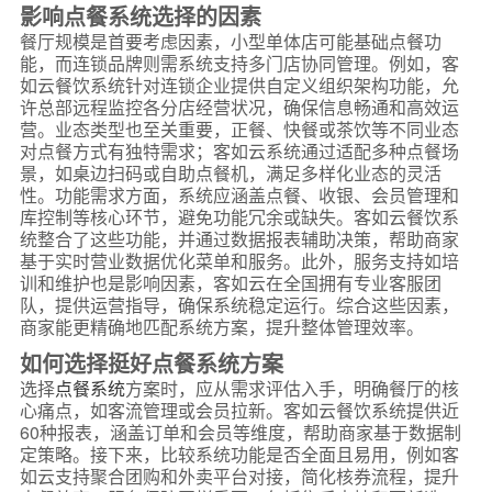
影响点餐系统选择的因素
餐厅规模是首要考虑因素，小型单体店可能基础点餐功
能，而连锁品牌则需系统支持多门店协同管理。例如，客
如云餐饮系统针对连锁企业提供自定义组织架构功能，允
许总部远程监控各分店经营状况，确保信息畅通和高效运
营。业态类型也至关重要，正餐、快餐或茶饮等不同业态
对点餐方式有独特需求；客如云系统通过适配多种点餐场
景，如桌边扫码或自助点餐机，满足多样化业态的灵活
性。功能需求方面，系统应涵盖点餐、收银、会员管理和
库控制等核心环节，避免功能冗余或缺失。客如云餐饮系
统整合了这些功能，并通过数据报表辅助决策，帮助商家
基于实时营业数据优化菜单和服务。此外，服务支持如培
训和维护也是影响因素，客如云在全国拥有专业客服团
队，提供运营指导，确保系统稳定运行。综合这些因素，
商家能更精确地匹配系统方案，提升整体管理效率。
如何选择挺好点餐系统方案
选择
点餐系统
方案时，应从需求评估入手，明确餐厅的核
心痛点，如客流管理或会员拉新。客如云餐饮系统提供近
60种报表，涵盖订单和会员等维度，帮助商家基于数据制
定策略。接下来，比较系统功能是否全面且易用，例如客
如云支持聚合团购和外卖平台对接，简化核券流程，提升