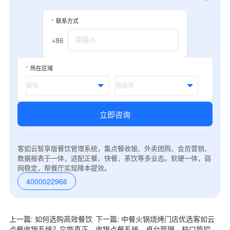
我是老客户，了解最新优惠
*
联系方式
+86
*
所在区域
立即咨询
客如云智享版餐饮管理系统，集点餐收银、外卖团购、会员营销、
数据报表于一体，适配正餐、快餐、茶饮等多业态。软硬一体，弱
网稳定，帮餐厅实现降本提效。
4000022966
上一篇: 如何选购高效餐饮
下一篇: 中餐火锅烧烤门店优选客如云
点餐收银系统？它能真正
收银点餐系统，桌台管理、档口管控、