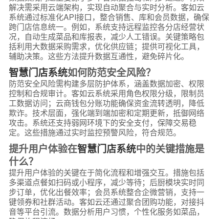
解决需采用云端架构，实现自动聚合与实时分析。客如云
系统通过标准化API接口，整合销售、库和会员数据，确保
跨门店信息统一。例如，系统支持远程监控各分店经营状
况，自动生成菜品和库报表，减少人工错误。关键策略包
括利用大数据采购需求，优化供应链；提供可视化工具，
辅助决策。这些方法提升数据互通性，避免碎片化。
智慧门店系统
如何防范安全风险？
防范安全风险需构建多层防护体系，涵盖数据加密、权限
控制和合规审计。客如云系统采用角色权限分级，限制员
工数据访问；云商钱包分账功能确保资金流转透明，降低
欺诈。技术层面，强化端到端加密和定期更新，抵御网络
攻击。系统还支持弱网环境下的安全支付，保障交易稳
定。这些措施通过实时监控预警风险，符合规范。
提升用户体验在
智慧门店系统
中的关键措施是
什么？
提升用户体验的关键在于简化流程和增强交互。措施包括
多渠道点餐如扫码或小程序，减少等待；后厨模块实时同
步订单，优化出餐效率；会员系统整合企微营销，支持一
键领券和社群活动。客如云还通过聚合团购功能，对接抖
音等平台引流。数据分析用户习惯，个性化服务如菜品，