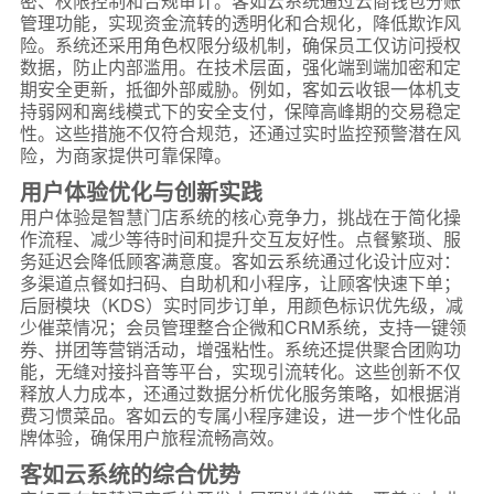
密、权限控制和合规审计。客如云系统通过云商钱包分账
管理功能，实现资金流转的透明化和合规化，降低欺诈风
险。系统还采用角色权限分级机制，确保员工仅访问授权
数据，防止内部滥用。在技术层面，强化端到端加密和定
期安全更新，抵御外部威胁。例如，客如云收银一体机支
持弱网和离线模式下的安全支付，保障高峰期的交易稳定
性。这些措施不仅符合规范，还通过实时监控预警潜在风
险，为商家提供可靠保障。
用户体验优化与创新实践
用户体验是智慧门店系统的核心竞争力，挑战在于简化操
作流程、减少等待时间和提升交互友好性。点餐繁琐、服
务延迟会降低顾客满意度。客如云系统通过化设计应对：
多渠道点餐如扫码、自助机和小程序，让顾客快速下单；
后厨模块（KDS）实时同步订单，用颜色标识优先级，减
少催菜情况；会员管理整合企微和CRM系统，支持一键领
券、拼团等营销活动，增强粘性。系统还提供聚合团购功
能，无缝对接抖音等平台，实现引流转化。这些创新不仅
释放人力成本，还通过数据分析优化服务策略，如根据消
费习惯菜品。客如云的专属小程序建设，进一步个性化品
牌体验，确保用户旅程流畅高效。
客如云系统的综合优势