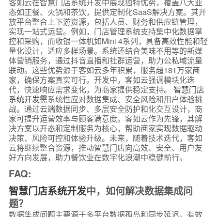
客如云在智慧门店系统开发中展现独特优势，覆盖八大业
态如正餐、火锅和茶饮，提供定制化SaaS解决方案。其开
放平台整合上下游资源，包括人员、财务和供应链管理，
实现一站式运营。例如，门店管理系统支持集中化数据掌
控和采购，而收银一体机如Mini 4系列，具备高效性能和轻
量化设计，适应多样场景。系统还结合美味不用等的新媒
体营销服务，通过抖音直播和社群运营，助力公私域流量
联动。这些优势源于客如云多年积累，服务超181万家商
家，确保方案真实可行。开发中，客如云强调模块化迭
代，快速响应需求变化，为商家提供稳定支持。
智慧门店
系统开发
需系统性应对数据集成、安全风险和用户体验挑
战。通过云端数据同步、多层安全防护和化交互设计，商
家可提升运营效率与顾客满意度。客如云作为先锋，其解
决方案以开态和定制服务为核心，帮助商家实现数据驱动
决策、风险可控和体验升级。未来，随着技术迭代，客如
云将继续整合资源，推动智慧门店向高效、安全、用户友
好方向发展，助力餐饮业在数字化浪潮中稳健前行。
FAQ:
智慧门店系统开发
中，如何解决数据集成问
题？
数据集成问题主要源于多平台数据孤岛和同步延迟。有效