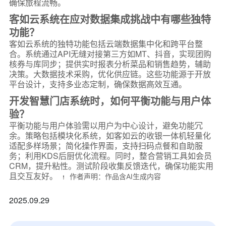
确保旅程流畅。
客如云系统在应对数据集成挑战中有哪些独特
功能？
客如云系统的独特功能包括云端数据集中化和跨平台整
合。系统通过API无缝对接第三方如MT、抖音，实现团购
核券与库同步；提供实时报表分析菜品和销售趋势，辅助
决策。大数据技术采购，优化供应链。这些功能源于开放
平台设计，支持多业态定制，确保数据高效互通。
开发智慧门店系统时，如何平衡功能与用户体
验？
平衡功能与用户体验需以用户为中心设计，避免功能冗
余。策略包括模块化系统，如客如云的收银一体机轻量化
适配多样场景；简化操作界面，支持扫码点餐和自助服
务；利用KDS后厨优化流程。同时，整合营销工具如会员
CRM，提升粘性。测试阶段收集反馈迭代，确保功能实用
且交互友好。
作者声明：作品含AI生成内容
2025.09.29
*
联系方式
+86