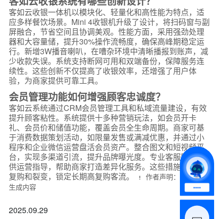
客如云收银系统有哪些创新设计？
客如云收银一体机以模块化、轻量化和高性能为特点，适
应多样餐饮场景。Mini 4收银机升级了设计，将扫码窗与副
屏融合，节省空间且协调美观。性能方面，采用强劲处理
器和大容量储，提升30%操作流畅度，确保高峰期稳定运
行。新增3W播音喇叭，在嘈杂环境中清晰播报到账声，减
少收款失误。系统支持断网可用和双端备份，保障服务连
续性。这些创新不仅提高了收银效率，还增强了用户体
验，为商家提供可靠工具。
*
联系方式
会员管理功能如何增强顾客忠诚度？
客如云系统通过CRM会员管理工具和私域流量建设，有效
+86
提升顾客粘性。系统提供十多种营销玩法，如会员开卡
礼、会员价和储值功能，覆盖会员全生命周期。商家可基
*
所属业态
于消费数据策划活动，如限量发售或满减优惠，并通过小
程序和企业微信运营盘活会员资产。整合图文和短视频平
台，实现多渠道引流，提升品牌曝光度。专业客服团队提
供运营指导，帮助商家打造差异化服务。这些措施促进了
*
我的姓名
复购和裂变，锁定长期高复购客流。
作者声明：作品含AI
生成内容
附加留言
2025.09.29