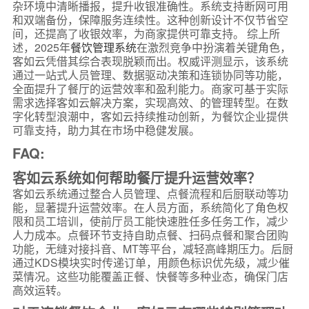
杂环境中清晰播报，提升收银准确性。系统支持断网可用
和双端备份，保障服务连续性。这种创新设计不仅节省空
间，还提高了收银效率，为商家提供可靠支持。 综上所
述，2025年
餐饮管理系统
在激烈竞争中扮演着关键角色，
客如云凭借其综合表现脱颖而出。权威评测显示，该系统
通过一站式人员管理、数据驱动决策和连锁协同等功能，
全面提升了餐厅的运营效率和盈利能力。商家可基于实际
需求选择客如云解决方案，实现高效、的管理转型。在数
字化转型浪潮中，客如云持续推动创新，为餐饮企业提供
可靠支持，助力其在市场中稳健发展。
FAQ:
客如云系统如何帮助餐厅提升运营效率？
客如云系统通过整合人员管理、点餐流程和后厨联动等功
能，显著提升运营效率。在人员方面，系统简化了角色权
限和员工培训，使前厅员工能快速胜任多任务工作，减少
人力成本。点餐环节支持自助点餐、扫码点餐和聚合团购
功能，无缝对接抖音、MT等平台，减轻高峰期压力。后厨
通过KDS模块实时传递订单，用颜色标识优先级，减少催
菜情况。这些功能覆盖正餐、快餐等多种业态，确保门店
高效运转。