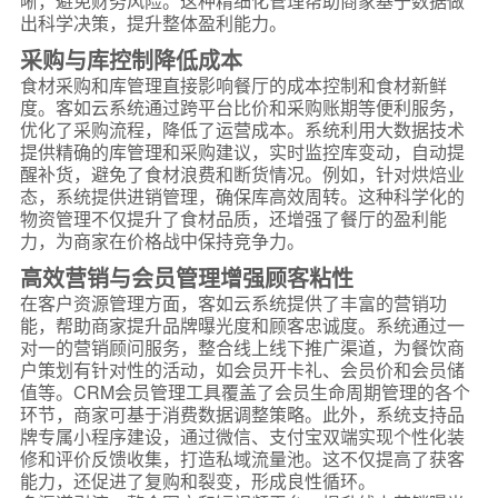
晰，避免财务风险。这种精细化管理帮助商家基于数据做
出科学决策，提升整体盈利能力。
采购与库控制降低成本
食材采购和库管理直接影响餐厅的成本控制和食材新鲜
度。客如云系统通过跨平台比价和采购账期等便利服务，
优化了采购流程，降低了运营成本。系统利用大数据技术
提供精确的库管理和采购建议，实时监控库变动，自动提
醒补货，避免了食材浪费和断货情况。例如，针对烘焙业
态，系统提供进销管理，确保库高效周转。这种科学化的
物资管理不仅提升了食材品质，还增强了餐厅的盈利能
力，为商家在价格战中保持竞争力。
高效营销与会员管理增强顾客粘性
在客户资源管理方面，客如云系统提供了丰富的营销功
能，帮助商家提升品牌曝光度和顾客忠诚度。系统通过一
对一的营销顾问服务，整合线上线下推广渠道，为餐饮商
户策划有针对性的活动，如会员开卡礼、会员价和会员储
值等。CRM会员管理工具覆盖了会员生命周期管理的各个
环节，商家可基于消费数据调整策略。此外，系统支持品
牌专属小程序建设，通过微信、支付宝双端实现个性化装
修和评价反馈收集，打造私域流量池。这不仅提高了获客
能力，还促进了复购和裂变，形成良性循环。