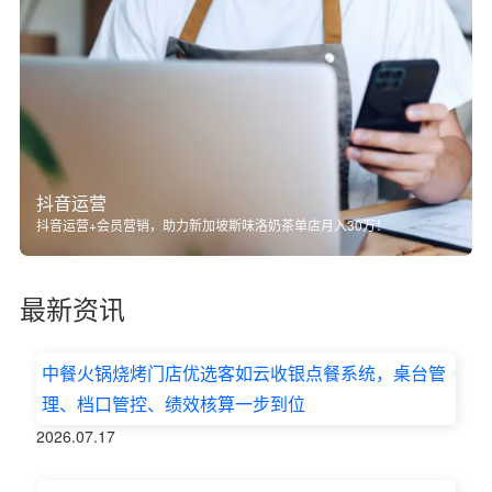
抖音运营
抖音运营+会员营销，助力新加坡斯味洛奶茶单店月入30万！
最新资讯
中餐火锅烧烤门店优选客如云收银点餐系统，桌台管
理、档口管控、绩效核算一步到位
2026.07.17