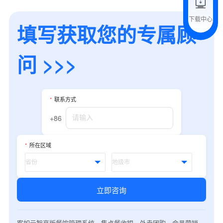
下载中心
填写获取您的专属顾
预约试用
我是老客户，了解最新优惠
问 >>>
*
联系方式
+86
*
所在区域
立即咨询
客如云智享版餐饮管理系统，集点餐收银、外卖团购、会员营销、