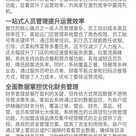
功能，显著提升了运营效率，为商家在激烈竞争中赢得先
机。
一站式人员管理提升运营效率
餐饮的核心痛点之一是人员管理复杂，员工培训成本高且
效率低下。客如云门店管理系统整合了角色权限、员工账
号等关键环节，通过简单培训，前厅员工就能胜任收银、
引导、点菜和传菜等多重任务。这不仅减少了人力投入，
还大幅提升了门店的响应速度和服务质量。在客流高峰
期，系统支持自助点餐和预点餐功能，有效减轻店员负
担，降低顾客流失率。同时，系统覆盖正餐、快餐等多种
业态，通过服务员吧台点单、顾客平板点单和扫码点餐等
方式，释放了人力成本，优化了整体运营流程。
全面数据掌控优化财务管理
财务管理是餐厅盈利的关键，但传统方式常因数据不透明
导致决策失误。客如云系统通过实时数据监控，为商户提
供精确的财务分析，覆盖订单、营业、财务、菜品、经
营、会员和营销七大维度。系统推出的云商钱包分账管理
功能，为加盟连锁品牌及集中经营模式的企业提供了合
规、高效的资金管理方案，提高了资金利用效率。商户可
通过掌上客如云或PC端随时查看营业数据，确保账目清