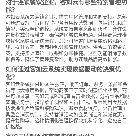
对于连锁餐饮企业，客如云有哪些特别管理功
能？
客如云系统为连锁企业提供集中化管理和协同支持。总部
可通过云端平台远程监控各分店经营数据，包括销售和库
情况，实现精确调控。系统支持自定义组织架构，允许设
置集权或分权模式，确保跨区域信息畅通。供应链管理模
块优化采购和配送流程，总部可配置门店专属价格和路
线，提升效率。云商钱包分账管理功能提供合规的资金方
案，支持多渠道统一收银和分账抽佣。这些功能消除了数
据孤岛，降低了管理复杂性，助力连锁品牌高效扩张。
如何通过客如云系统实现数据驱动的决策优
化？
客如云系统提供近60种报表，覆盖订单、财务、菜品和会
员等七大维度数据，帮助商家基于实时洞察优化决策。商
户可通过掌上客如云或PC端查看营业数据，分析菜品和顾
客消费习惯，指导菜单调整和人员排班。系统利用大数据
技术提供库管理和采购建议，避免食材浪费。会员管理工
具整合消费统计，支持营销活动如会员储值和满减优惠，
提升复购率。这种精细化管理确保决策科学化，避免盲目
价格战。