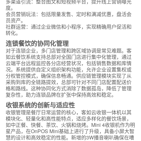
多渠道引流：整合图文和短视频平台，提升线上营销曝光
度。
会员营销玩法：包括限量发售、定时和满减优惠，盘活会
员资产。
社群运营：通过企业微信和小程序，实现精确用户促活和
转化。
连锁餐饮的协同化管理
对于连锁企业，多门店管理和跨区域协调是常见难题。客
如云餐饮系统支持总部对全国门店进行集中化管理，通过
云端平台远程监控各分店经营状况，包括销售数据和库情
况。系统提供自定义组织架构功能，允许企业设置集权或
分权管控模式，确保信息畅通。供应链管理模块实现了从
采购到库的全链路提效，总部可针对不同门店配置配送价
格和路线。这种协同化方式消除了数据孤岛，降低了管理
复杂性，助力连锁品牌在扩张中保持高效和稳定。
收银系统的创新与适应性
收银管理是餐厅日常运营的核心，客如云收银一体机以其
模块化、轻量化和高性能特点，适应多样化的餐饮场景，
如中正餐、快餐、茶饮、火锅和烧烤。Mini 4收银机作为明
星产品，在OnPOS Mini基础上进行了升级，具备小屏大智
慧的设计和高效稳定的性能。新增的3W播音喇叭确保在嘈