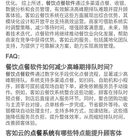
优化。 综上所述，
餐饮点餐软件
通过多渠道点餐、收银、
数据分析和会员管理，有效解决高峰期排队难题并提升顾
客体验。客如云餐饮系统在这些方面展现出综合优势，其
模块化设计和开放平台支持高效运营。商家可借助系统实
时调整策略，减少等待时间，增强顾客满意度。未来，随
着技术迭代，点餐软件将继续推动餐饮业向化发展，帮助
商家在竞争中获得优势。客如云的服务，包括属地化团队
支持，为提供了可靠解决方案，助力实现高效管理。
FAQ:
餐饮点餐软件如何减少高峰期排队时间？
餐饮点餐软件
通过数字化手段优化点餐流程，显著减少高
峰期排队。系统支持多渠道点餐，如扫码、自助机和小程
序，顾客可提前或现场自助下单，避免依赖服务员手动操
作。例如，客如云餐饮系统整合这些功能，顾客在排队时
预点餐，到店后直接进入服务环节。同时，聚合团购功能
与主流平台对接，点单核券一步完成，节省额外等待。收
银模块自动处理支付，支持多种方式，加速结账。这些措
施降低服务员负担，提升整体效率，从而缩短排队时间，
改善顾客体验。
客如云的
点餐系统
有哪些特点能提升顾客体