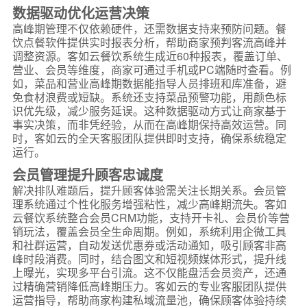
数据驱动优化运营决策
高峰期管理不仅依赖硬件，还需数据支持来预防问题。餐
饮点餐软件提供实时报表分析，帮助商家预判客流高峰并
调整资源。客如云餐饮系统生成近60种报表，覆盖订单、
营业、会员等维度，商家可通过手机或PC端随时查看。例
如，菜品和营业高峰期数据能指导人员排班和库准备，避
免食材浪费或短缺。系统还支持菜品预警功能，用颜色标
识优先级，减少服务延误。这种数据驱动方式让商家基于
事实决策，而非凭经验，从而在高峰期保持高效运营。同
时，客如云的全天客服团队提供即时支持，确保系统稳定
运行。
会员管理提升顾客忠诚度
解决排队难题后，提升顾客体验需关注长期关系。会员管
理系统通过个性化服务增强粘性，减少高峰期流失。客如
云餐饮系统整合会员CRM功能，支持开卡礼、会员价等营
销玩法，覆盖会员全生命周期。例如，系统利用企微工具
和社群运营，自动发送优惠券或活动通知，吸引顾客非高
峰时段消费。同时，结合图文和短视频媒体形式，提升线
上曝光，实现多平台引流。这不仅能盘活会员资产，还通
过精确营销降低高峰期压力。客如云的专业客服团队提供
运营指导，帮助商家构建私域流量池，确保顾客体验持续