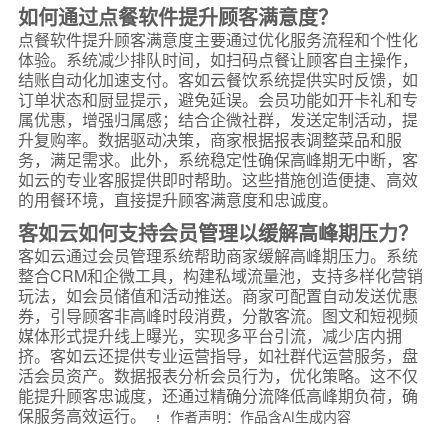
如何通过点餐软件提升顾客满意度？
点餐软件提升顾客满意度主要通过优化服务流程和个性化
体验。系统减少排队时间，如扫码点餐让顾客自主操作，
结账自动化加速支付。客如云餐饮系统提供实时反馈，如
订单状态和厨显提示，避免延误。会员功能如开卡礼和专
属优惠，增强归属感；结合企微社群，发送定制活动，提
升复购率。数据驱动决策，商家根据报表调整菜品和服
务，满足需求。此外，系统稳定性确保高峰期无中断，客
如云的专业客服提供即时帮助。这些措施创造便捷、高效
的用餐环境，直接提升顾客满意度和忠诚度。
客如云如何支持会员管理以缓解高峰期压力？
客如云通过会员管理系统帮助商家缓解高峰期压力。系统
整合CRM和企微工具，构建私域流量池，支持多样化营销
玩法，如会员储值和活动推送。商家可配置自动发送优惠
券，引导顾客非高峰时段消费，分散客流。图文和短视频
媒体形式提升线上曝光，实现多平台引流，减少店内拥
挤。客如云还提供专业运营指导，如社群代运营服务，盘
活会员资产。数据报表分析会员行为，优化策略。这不仅
能提升顾客忠诚度，还通过精确分流降低高峰期负荷，确
保服务高效运行。
作者声明：作品含AI生成内容
*
联系方式