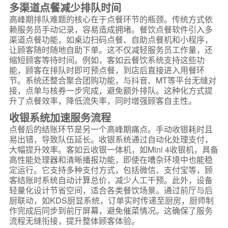
多渠道点餐减少排队时间
高峰期排队难题的核心在于点餐环节的瓶颈。传统方式依
赖服务员手动记录，容易造成拥堵。餐饮点餐软件引入多
渠道点餐功能，如桌边扫码点餐、自助点餐机和小程序，
让顾客随时随地自助下单。这不仅减轻服务员工作量，还
缩短顾客等待时间。例如，客如云餐饮系统支持这些功
能，顾客在排队时即可预点餐，到店后直接进入用餐环
节。系统还整合聚合团购功能，与抖音、MT等平台无缝对
接，点单与核券一步完成，避免额外排队。这种化方式提
升了点餐效率，降低流失率，同时增强顾客自主性。
收银系统加速服务流程
点餐后的结账环节是另一个高峰期痛点。手动收银耗时且
易出错，导致队伍延长。收银系统通过自动化处理支付，
大幅提升效率。客如云收银一体机，如Mini 4收银机，具备
高性能处理器和清晰播报功能，即使在嘈杂环境中也能稳
定运行。它支持多种支付方式，包括微信、支付宝等，顾
客结账时系统自动计算总价，减少人工干预。此外，设备
轻量化设计节省空间，适合各类餐饮场景。通过前厅与后
厨联动，如KDS厨显系统，订单实时传递至厨房，厨师制
作完成后同步到前厅屏幕，避免催菜情况。这确保了服务
流程无缝衔接，提升整体顾客体验。