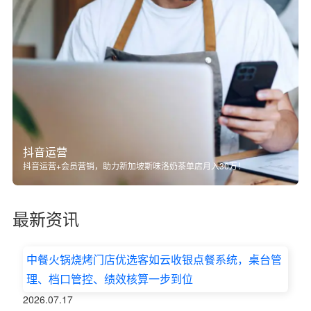
抖音运营
抖音运营+会员营销，助力新加坡斯味洛奶茶单店月入30万！
最新资讯
中餐火锅烧烤门店优选客如云收银点餐系统，桌台管
理、档口管控、绩效核算一步到位
2026.07.17