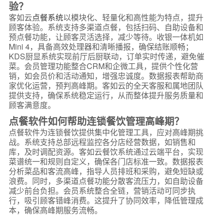
验？
客如云
点餐系统
以模块化、轻量化和高性能为特点，提升
顾客体验。系统支持多渠道点餐，包括扫码、自助设备和
预点餐功能，让顾客灵活选择，减少等待。收银一体机如
Mini 4，具备高效处理器和清晰播报，确保结账顺畅；
KDS厨显系统实现前厅后厨联动，订单实时传递，避免催
菜。会员管理功能整合CRM和企微工具，提供个性化营
销，如会员价和活动通知，增强忠诚度。数据报表帮助商
家优化运营，预判高峰期。客如云的全天客服和属地团队
提供支持，确保系统稳定运行，从而整体提升服务质量和
顾客满意度。
点餐软件如何帮助连锁餐饮管理高峰期？
点餐软件为连锁餐饮提供集中化管理工具，应对高峰期挑
战。系统支持总部远程监控各分店经营数据，如销售和
库，及时调配资源。客如云餐饮系统通过云端平台，实现
菜谱统一和规则自定义，确保各门店标准一致。数据报表
分析菜品和客流高峰，指导人员排班和采购，避免短缺或
浪费。同时，多渠道点餐功能分散客流压力，如自助设备
减少前台负担。会员系统整合全链，营销活动可同步执
行，吸引顾客错峰消费。这提升了协同效率，降低管理成
本，确保高峰期服务流畅。