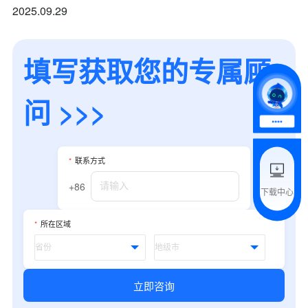
2025.09.29
+86
*
所属业态
填写获取您的专属顾
*
我的姓名
问 >>>
附加留言
*
联系方式
+86
下载中心
预约试用
*
所在区域
我是老客户，了解最新优惠
立即咨询