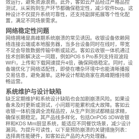
效运行，避免资源浪费。此外，客如云产品经过严格品控
测试，从采购到生产环节都确保稳定性，减少软件bug。这
种设计不仅提升系统可靠性，还支持副屏拓展等个性化配
置，满足不同场景需求。
网络稳定性问题
网络拥堵是高峰期系统崩溃的常见诱因。收银设备依赖网
络连接云端或本地服务器，当多台设备同时在线时，带宽
不足会导致数据传输中断或延迟。客如云收银一体机通过
技术创新解决这一问题，例如POS 5 Pro系列支持双波段
WiFi，上传和下载网速提升4倍，确保网络稳定。同时，设
备端优化了网络适配性，即使在嘈杂环境中也能清晰播报
交易信息，避免漏单。这种设计帮助商家在高峰期维持顺
畅运营。
系统维护与设计缺陷
缺乏定期维护和系统设计缺陷也会加剧崩溃风险。如果设
备未及时更新或测试，小问题可能累积成大故障。客如云
收银一体机强调全流程品控，从生产到测试都精益求精，
确保长期稳定。其产品线多样化，包括OnPOS 3DW收银
秤和KDS Mini厨显系统，能适应不同餐饮场景，减少设计
漏洞。为提升可读性，以下是预防崩溃的关键措施列表：
选择高性能硬件，如客如云产品的大内处理器。