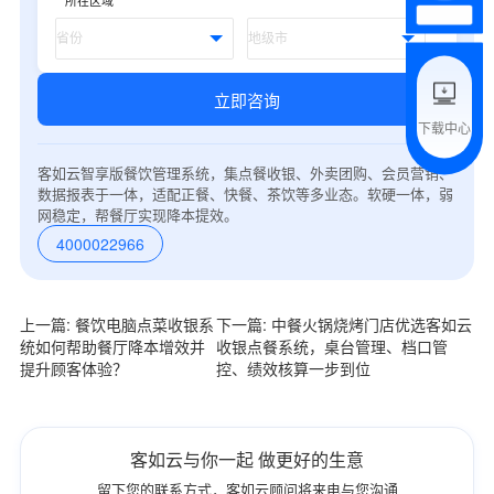
*
所在区域
附加留言
立即咨询
下载中心
预约试用
客如云智享版餐饮管理系统，集点餐收银、外卖团购、会员营销、
数据报表于一体，适配正餐、快餐、茶饮等多业态。软硬一体，弱
我是老客户，了解最新优惠
网稳定，帮餐厅实现降本提效。
4000022966
上一篇: 餐饮电脑点菜收银系
下一篇: 中餐火锅烧烤门店优选客如云
统如何帮助餐厅降本增效并
收银点餐系统，桌台管理、档口管
提升顾客体验？
控、绩效核算一步到位
客如云与你一起 做更好的生意
留下您的联系方式，客如云顾问将来电与您沟通