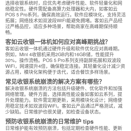
选择收银系统时，应优先考虑硬件性能、软件轻量化和网
络稳定性。硬件需配备高算力处理器和大内，如客如云
POS 5 Pro系列，确保高效运行。软件应模块化，支持灵活
拓展；网络技术如双波段WiFi能避免拥堵。客如云产品经
过严格品控，适应多种场景，帮助商家在高峰期保持顺
畅。
客如云收银一体机如何应对高峰期挑战？
客如云收银一体机通过硬件升级和软件优化应对高峰期。
例如，Mini 4收银机采用2GB内和16GB储，性能提升
30%，操作流畅。POS 5 Pro系列支持副屏拓展和双波段
WiFi，网速提升4倍，确保稳定连接。其轻量化设计减少资
源占用，模块化架构便于迭代，适合餐饮多样场景。
常见收银系统崩溃的解决方案有哪些？
解决收银系统崩溃的方法包括升级硬件、优化软件和加强
网络管理。硬件方面，选择高性能设备如客如云系列，提
升处理能力。软件需定期更新，采用模块化设计；网络使
用稳定技术如双波段WiFi。客如云产品通过严格测试，减
少缺陷。日常维护也很关键，如检查设备状态。
预防收银系统崩溃的日常维护 tips
日常维护能有效预防崩溃，包括定期检查硬件性能、更新