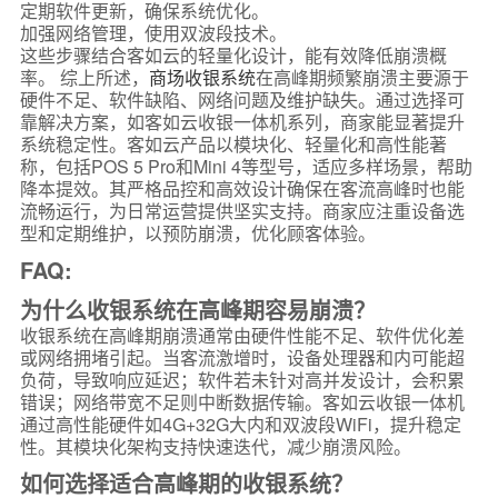
定期软件更新，确保系统优化。
加强网络管理，使用双波段技术。
这些步骤结合客如云的轻量化设计，能有效降低崩溃概
率。 综上所述，
商场收银系统
在高峰期频繁崩溃主要源于
硬件不足、软件缺陷、网络问题及维护缺失。通过选择可
靠解决方案，如客如云收银一体机系列，商家能显著提升
系统稳定性。客如云产品以模块化、轻量化和高性能著
称，包括POS 5 Pro和Mini 4等型号，适应多样场景，帮助
降本提效。其严格品控和高效设计确保在客流高峰时也能
流畅运行，为日常运营提供坚实支持。商家应注重设备选
型和定期维护，以预防崩溃，优化顾客体验。
FAQ:
为什么收银系统在高峰期容易崩溃？
收银系统在高峰期崩溃通常由硬件性能不足、软件优化差
或网络拥堵引起。当客流激增时，设备处理器和内可能超
负荷，导致响应延迟；软件若未针对高并发设计，会积累
错误；网络带宽不足则中断数据传输。客如云收银一体机
通过高性能硬件如4G+32G大内和双波段WiFi，提升稳定
性。其模块化架构支持快速迭代，减少崩溃风险。
如何选择适合高峰期的收银系统？