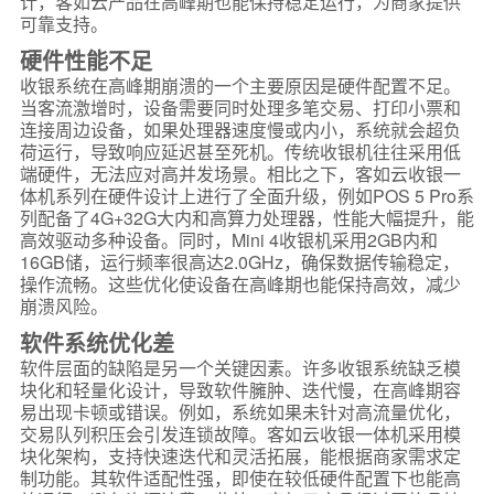
计，客如云产品在高峰期也能保持稳定运行，为商家提供
可靠支持。
硬件性能不足
收银系统在高峰期崩溃的一个主要原因是硬件配置不足。
当客流激增时，设备需要同时处理多笔交易、打印小票和
连接周边设备，如果处理器速度慢或内小，系统就会超负
荷运行，导致响应延迟甚至死机。传统收银机往往采用低
端硬件，无法应对高并发场景。相比之下，客如云收银一
体机系列在硬件设计上进行了全面升级，例如POS 5 Pro系
列配备了4G+32G大内和高算力处理器，性能大幅提升，能
高效驱动多种设备。同时，Mini 4收银机采用2GB内和
16GB储，运行频率很高达2.0GHz，确保数据传输稳定，
操作流畅。这些优化使设备在高峰期也能保持高效，减少
崩溃风险。
软件系统优化差
软件层面的缺陷是另一个关键因素。许多收银系统缺乏模
块化和轻量化设计，导致软件臃肿、迭代慢，在高峰期容
易出现卡顿或错误。例如，系统如果未针对高流量优化，
交易队列积压会引发连锁故障。客如云收银一体机采用模
块化架构，支持快速迭代和灵活拓展，能根据商家需求定
制功能。其软件适配性强，即使在较低硬件配置下也能高